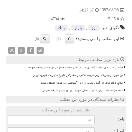
1397/08/06
14:27:37
4794
5
/
5.0
تگهای خبر:
ارز
,
بازار
,
بانك
این مطلب را می پسندید؟
(0)
(1)
X
تازه ترین مطالب مرتبط
هشدار درباره ی ساخت کلانتری در تجریش ساخت وساز در پهنه سیل خلاف ضوابط
من شهردارم بزرگ ترین تجربه حکمرانی مشارکتی تاریخ مدیریت شهری تهران
الحاق 288 خودروی آتش نشانی و 134 آمبولانس به ناوگان امدادی کشور
ایجاد خزانه واحد برای مدیریت مالی شهرداری تهران در شرایط بحرانی
نظرات بینندگان در مورد این مطلب
نظر شما در مورد این مطلب
نام:
ایمیل: