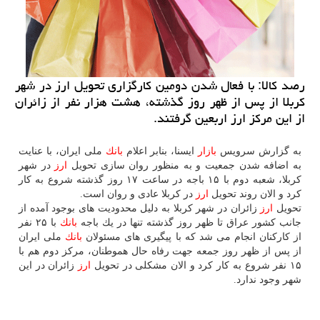
رصد كالا: با فعال شدن دومین كارگزاری تحویل ارز در شهر
كربلا از پس از ظهر روز گذشته، هشت هزار نفر از زائران
از این مركز ارز اربعین گرفتند.
به گزارش سرویس
بازار
ایسنا، بنابر اعلام
بانك
ملی ایران، با عنایت
به اضافه شدن جمعیت و به منظور روان سازی تحویل
ارز
در شهر
كربلا، شعبه دوم با ۱۵ باجه در ساعت ۱۷ روز گذشته شروع به كار
كرد و الان روند تحویل
ارز
در كربلا عادی و روان است.
ارز
زائران در شهر كربلا به دلیل محدودیت های بوجود آمده از
جانب كشور عراق تا ظهر روز گذشته تنها در یك باجه
بانك
با ۲۵ نفر
از كاركنان انجام می شد كه با پیگیری های مسئولان
بانك
ملی ایران
از پس از ظهر روز جمعه جهت رفاه حال هموطنان، مركز دوم هم با
۱۵ نفر شروع به كار كرد و الان مشكلی در تحویل
ارز
زائران در این
شهر وجود ندارد.