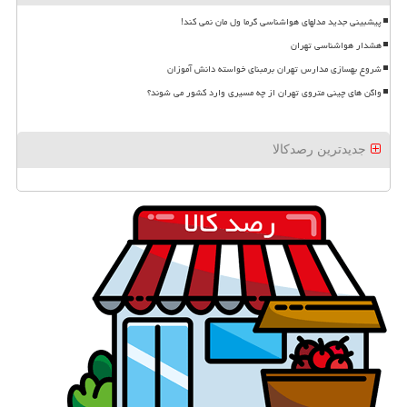
پیشبینی جدید مدلهای هواشناسی گرما ول مان نمی کند!
هشدار هواشناسی تهران
شروع بهسازی مدارس تهران برمبنای خواسته دانش آموزان
واگن های چینی متروی تهران از چه مسیری وارد کشور می شوند؟
جدیدترین رصدکالا