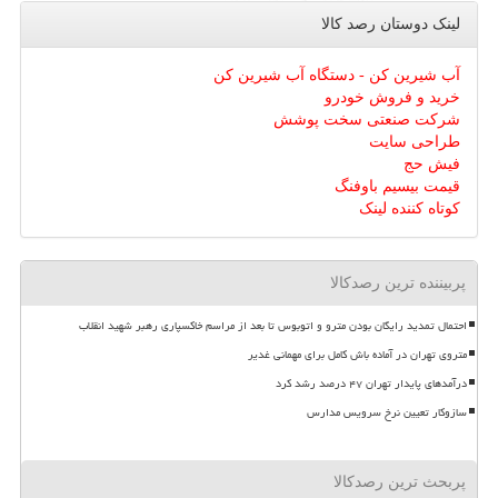
لینک دوستان رصد كالا
آب شیرین کن - دستگاه آب شیرین کن
خرید و فروش خودرو
شرکت صنعتی سخت پوشش
طراحی سایت
فیش حج
قیمت بیسیم باوفنگ
کوتاه کننده لینک
پربیننده ترین رصدکالا
احتمال تمدید رایگان بودن مترو و اتوبوس تا بعد از مراسم خاکسپاری رهبر شهید انقلاب
متروی تهران در آماده باش کامل برای مهمانی غدیر
درآمدهای پایدار تهران ۴۷ درصد رشد کرد
سازوکار تعیین نرخ سرویس مدارس
پربحث ترین رصدکالا