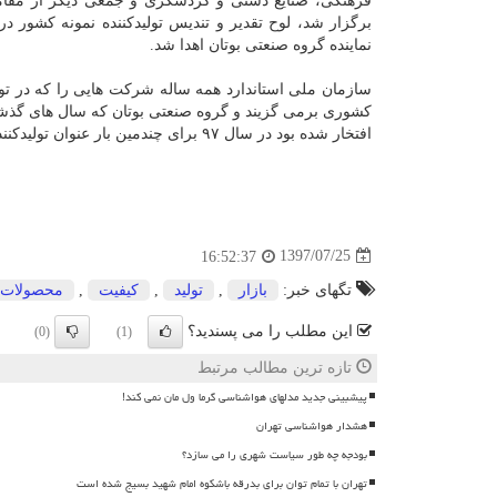
فرهنگی، صنایع دستی و گردشگری و جمعی دیگر از مقا
نماینده گروه صنعتی بوتان اهدا شد.
سازمان ملی استاندارد همه ساله شركت هایی را كه در تو
كشوری برمی گزیند و گروه صنعتی بوتان كه سال های گذشته
افتخار شده بود در سال ۹۷ برای چندمین بار عنوان تولیدكننده نمونه كشور را از آن خود كرد.
1397/07/25
16:52:37
تگهای خبر:
بازار
,
تولید
,
كیفیت
,
محصولات
این مطلب را می پسندید؟
(0)
(1)
تازه ترین مطالب مرتبط
پیشبینی جدید مدلهای هواشناسی گرما ول مان نمی کند!
هشدار هواشناسی تهران
بودجه چه طور سیاست شهری را می سازد؟
تهران با تمام توان برای بدرقه باشکوه امام شهید بسیج شده است