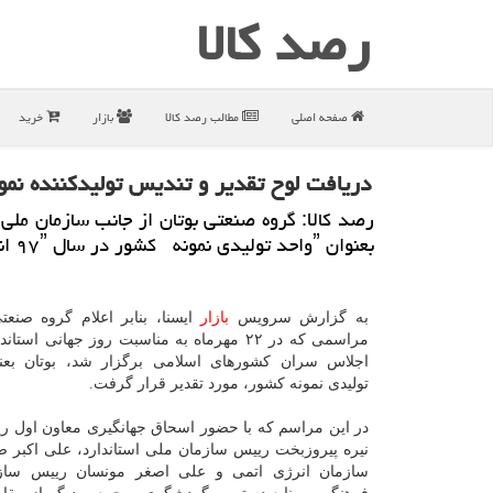
رصد كالا
صفحه اصلی
مطالب رصد كالا
بازار
خرید
دریافت لوح تقدیر و تندیس تولیدكننده نمونه سال ۹۷ كشور 
رصد كالا: گروه صنعتی بوتان از جانب سازمان ملی 
بعنوان ˮواحد تولیدی نمونه كشور در سال ۹۷ˮ انتخاب|شد.
به گزارش سرویس
بازار
ایسنا، بنابر اعلام گروه صنعتی
مراسمی كه در ۲۲ مهرماه به مناسبت روز جهانی است
اجلاس سران كشورهای اسلامی برگزار شد، بوتان بع
تولیدی نمونه كشور، مورد تقدیر قرار گرفت.
در این مراسم كه با حضور اسحاق جهانگیری معاون اول ر
نیره پیروزبخت رییس سازمان ملی استاندارد، علی اكبر 
سازمان انرژی اتمی و علی اصغر مونسان رییس ساز