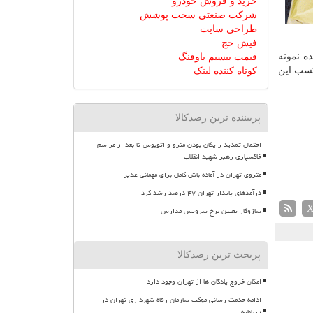
خرید و فروش خودرو
شرکت صنعتی سخت پوشش
طراحی سایت
فیش حج
ده نمونه
قیمت بیسیم باوفنگ
كسب این
کوتاه کننده لینک
پربیننده ترین رصدکالا
احتمال تمدید رایگان بودن مترو و اتوبوس تا بعد از مراسم
خاکسپاری رهبر شهید انقلاب
متروی تهران در آماده باش کامل برای مهمانی غدیر
درآمدهای پایدار تهران ۴۷ درصد رشد کرد
سازوکار تعیین نرخ سرویس مدارس
پربحث ترین رصدکالا
امکان خروج پادگان ها از تهران وجود دارد
ادامه خدمت رسانی موکب سازمان رفاه شهرداری تهران در
زرباطیه