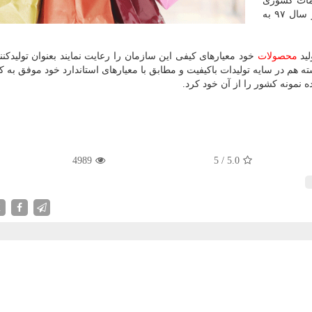
مات كشوری
برگزار شد، لوح تقدیر و تندیس تولیدكننده نمونه كشور در سال ۹۷ به
لید
محصولات
خود معیارهای كیفی این سازمان را رعایت نمایند بعنوان تولیدكنن
 هم در سایه تولیدات باكیفیت و مطابق با معیارهای استاندارد خود موفق به 
4989
5
/
5.0
X