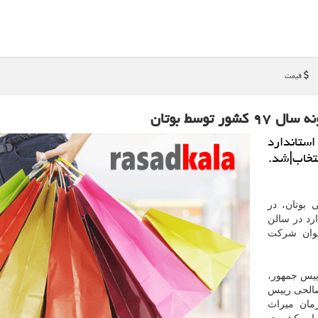
قیمت
توسط بوتان
استاندارد
 بوتان، در
اندارد در سالن
نوان شركت
ییس جمهور،
صالحی رییس
مان میراث