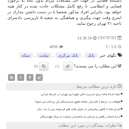
دستگاه قضایی در جهت حل مشكلات مردم بدون نگاه به برخورد
قضایی و انتظامی، تا رفع كامل مشكلات حادث شده در كنار همه
خواهد بود، بنابراین افراد مذكور شخصا با در دست داشتن مدارك در
اسرع وقت جهت پیگیری و هماهنگی به شعبه ۵ بازپرسی دادسرای
ناحیه ۳۱ تهران رجوع نمایند.
1397/07/03
14:38:34
4850
5
/
5.0
تگهای خبر:
بانك
,
بانك مركزی
,
سایت
,
سكه
این مطلب را می پسندید؟
(0)
(1)
X
تازه ترین مطالب مرتبط
ایجاد خزانه واحد برای مدیریت مالی شهرداری تهران در شرایط بحرانی
معوقات در ارتباط با افزایش سالانه حقوق بازنشستگان کی پرداخت می شود؟
اجرای ماده ۹ قانون پشتیبانی از احیای بافت های فرسوده پس از ۱۵ سال
ارایه خدمات رفاهی و پزشکی به سالمندان پایتخت در مرکز جهاندیدگان
نظرات بینندگان در مورد این مطلب