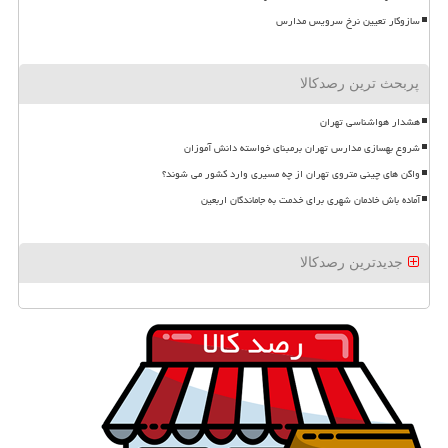
سازوکار تعیین نرخ سرویس مدارس
پربحث ترین رصدکالا
هشدار هواشناسی تهران
شروع بهسازی مدارس تهران برمبنای خواسته دانش آموزان
واگن های چینی متروی تهران از چه مسیری وارد کشور می شوند؟
آماده باش خادمان شهری برای خدمت به جاماندگان اربعین
جدیدترین رصدکالا