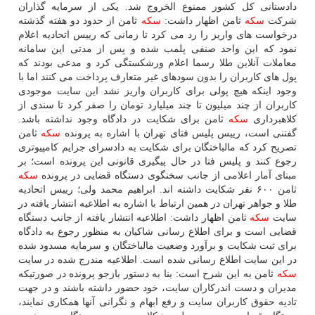
دادستانی كل كشور ممنوع الخروج شد. یكی از سرمایه گذاران
شركت
سكه
ثامن اظهار داشت:
سكه
ثامن از حدود دو هفته گذشته
درخواست های واریز را رد می كرد تا زمانی كه رییس اتحادیه اعلام
نمود كه این واحد صنفی پلمب شده و پس از مدتی این سامانه
معاملات آنلاین طلا رسما اعلام ورشكستگی كرد و مدعی بودند كه
پول های كاربران را بدون سودهای غیر متعارف پرداخت می كنند اما با
وجود اینكه هیچ پولی برای كاربران واریز نشد این سایت موجودی
كاربران از چند میلیون تا چند میلیارد تومان را صفر كرد تا سندی از
كلاهبرداری
سكه
ثامن برای شكایت در دادگاه وجود نداشته باشد.
گفتنی است، رییس پلیس فتای تهران با اشاره به پرونده
سكه
ثامن
تصریح كرد كه مالباختگان برای شكایت به دادسرای جرایم كامپیوتری
رجوع كنند و پلیس فتا در حال پیگیری قانونی این پرونده است؛ بر
مبنای آمار اعلامی از جانب سخنگوی دستگاه قضایی در پرونده
سكه
ثامن ۶۰۰ نفر شكایت داشته اند. ابراهیم محمد ولی؛ رییس اتحادیه
طلا و جواهر تهران در همین ارتباط با اشاره به اطلاعیه انتشار یافته در
سایت
سكه
ثامن اظهار داشت: اطلاعیه انتشار یافته از جانب دستگاه
قضایی است و برای اطلاع رسانی شاكیان به منظور رجوع به دادگاه
برای ثبت شكایت و برآورد وضعیت مالباختگان و سرمایه مسدود شده
در این سایت اطلاع رسانی شده است. اطلاعیه مندرج شده در سایت
سكه
ثامن به این شرح است: بنا به دستور بازجو پرونده در صورتیكه
مدیران و دست اندركاران سایت، خود حضور داشته باشند و در جهت
تادیه حقوق كاربران سایت و رفع ابهام و نگرانی آنها همكاری نمایند،