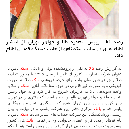
رصد كالا: رییس اتحادیه طلا و جواهر تهران از انتشار
اطلاعیه ای در سایت سكه ثامن از جانب دستگاه قضایی اطلاع
داد.
به گزارش رصد
كالا
به نقل از پژوهشكده پولی و بانكی،
سكه
ثامن با
عنوان شركت تجارت الكترونیك ثامن از سال ۱۳۹۵ با مجوز اتحادیه
طلا و جواهر شهرستان بناب برای خرده فروشی
سكه
طلا به صورت
فیزیكی و به صورت غیر قانونی در حوزه معاملات آنلاین
سكه
و طلا با
وعده سوددهی بالا به كاربران شروع به كار كرد و به قول رییس
اتحادیه طلا و جواهر تهران بالغ بر ۵ ماه است كه دفتری را در تهران
دایر كرده و وارد شهر تهران شده كه با پیگیری اتحادیه و همكاری
پلیس فتا و
بانك
مركزی دفتر این شركت پلمب و در نهایت با بیان
رسمی ورشكستگی این شركت حساب های مدیر سایت
سكه
ثامن با
نام فرهاد زاهدی فر و اعضای خانوادی وی در تمامی
بانك
های كشور
مسدود و تحت تعقیب قضایی قرار گرفت و در همین راستا هم با حكم