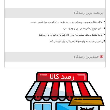
پربحث ترین رصدکالا
اعزام ناوگان تخصصی پسماند تهران به مشهد برای خدمت به زائرین رضوی
امکان خروج پادگان ها از تهران وجود دارد
ادامه خدمت رسانی موکب سازمان رفاه شهرداری تهران در زرباطیه
پیشبینی جدید مدلهای هواشناسی گرما ول مان نمی کند!
جدیدترین رصدکالا