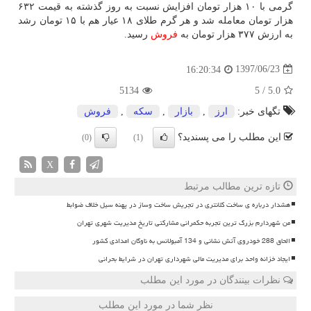
گرمی با ۱۰ هزار تومان افزایش نسبت به روز گذشته به قیمت ۶۳۲
هزار تومان معامله شد و هر گرم طلای ۱۸ عیار هم با ۱۵ تومان رشد
به ارزش ۳۷۷ هزار تومان به
فروش
رسید.
1397/06/23
16:20:34
5134
5
/
5.0
تگهای خبر:
ارز
,
بازار
,
سكه
,
فروش
این مطلب را می پسندید؟
(0)
(1)
X
تازه ترین مطالب مرتبط
هشدار درباره ی ساخت کلانتری در تجریش ساخت وساز در پهنه سیل خلاف ضوابط
من شهردارم بزرگ ترین تجربه حکمرانی مشارکتی تاریخ مدیریت شهری تهران
الحاق 288 خودروی آتش نشانی و 134 آمبولانس به ناوگان امدادی کشور
ایجاد خزانه واحد برای مدیریت مالی شهرداری تهران در شرایط بحرانی
نظرات بینندگان در مورد این مطلب
نظر شما در مورد این مطلب