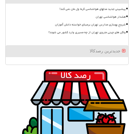
پیشبینی جدید مدلهای هواشناسی گرما ول مان نمی کند!
هشدار هواشناسی تهران
شروع بهسازی مدارس تهران برمبنای خواسته دانش آموزان
واگن های چینی متروی تهران از چه مسیری وارد کشور می شوند؟
جدیدترین رصدکالا