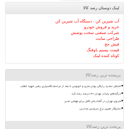
لینک دوستان رصد كالا
آب شیرین کن - دستگاه آب شیرین کن
خرید و فروش خودرو
شرکت صنعتی سخت پوشش
طراحی سایت
فیش حج
قیمت بیسیم باوفنگ
کوتاه کننده لینک
پربیننده ترین رصدکالا
احتمال تمدید رایگان بودن مترو و اتوبوس تا بعد از مراسم خاکسپاری رهبر شهید انقلاب
درآمدهای پایدار تهران ۴۷ درصد رشد کرد
متروی تهران در آماده باش کامل برای مهمانی غدیر
سازوکار تعیین نرخ سرویس مدارس
پربحث ترین رصدکالا