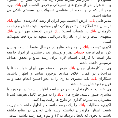
و ۵۰۰ هزار نفر از طرح های تسهیلاتی و قرض الحسنه این
بانك
بهره
برده اند كه چنین حجم از متقاضی تسهیلات در سیستم بانكی بی
سابقه است.
مدیرعامل
بانك
قرض الحسنه مهر ایران از رشد ۸۲درصدی منابع
بانك
در سال ۹۶ اطلاع داد و تصریح كرد: این موفقیت نتیجه تلاش و زحمت
كارمندان
بانك
در شعبات است؛
بانك
قرض الحسنه مهر ایران
بانك
متعهدی است و به ازای یك ریال دریافتی متعهد به پرداخت تسهیلات
است.
اكبری توسعه
بانك
را به رشد منابع در هرسال منوط دانست و بیان
كرد: برای عرضه
خدمات
بهتر و پوشش تعداد بیشتری از افراد جامعه
نیاز است تا كاركنان اهتمام لازم برای رشد منابع و تحقق اهداف
ترسیمی داشته باشند.
وی از كارمندان جوان
بانك
قرض الحسنه مهر ایران خواست تا با
مراجعان در كمال اخلاق مداری برخورد نمایند و اظهار داشت:
همكاران
بانك
باید مشتری مداری را به نحو احسن انجام دهند و به
قول و تعهدشان پایبند باشند.
وی خطاب به كارمندان حاضر در جلسه اظهار داشت: در برخورد با
مشتری صبور باشید، طرح های
بانك
را به صورت كامل تعریف كنید تا
مشتریان به سپرده گذاری در طرح ها رغبت پیدا كنند.
اكبری، مطالبات
بانك
را یك درصد دانست و اظهار داشت: مدیریت
شعب استان مازندران توانسته رشد قابل توجهی در منابع داشته
باشد، به نحوی كه تابحال نزدیك به ۱۳ و نیم درصد رشد داشته است.