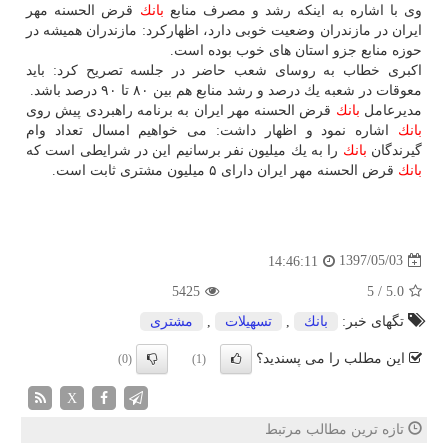
وی با اشاره به اینكه رشد و مصرف منابع
بانك
قرض الحسنه مهر
ایران در مازندران وضعیت خوبی دارد، اظهاركرد: مازندران همیشه در
حوزه منابع جزو استان های خوب بوده است.
اكبری خطاب به روسای شعب حاضر در جلسه تصریح كرد: باید
معوقات در شعبه یك درصد و رشد منابع هم بین ۸۰ تا ۹۰ درصد باشد.
مدیرعامل
بانك
قرض الحسنه مهر ایران به برنامه راهبردی پیش روی
بانك
اشاره نمود و اظهار داشت: می خواهیم امسال تعداد وام
گیرندگان
بانك
را به یك میلیون نفر برسانیم این در شرایطی است كه
بانك
قرض الحسنه مهر ایران دارای ۵ میلیون مشتری ثابت است.
1397/05/03
14:46:11
5425
5
/
5.0
تگهای خبر:
بانك
,
تسهیلات
,
مشتری
این مطلب را می پسندید؟
(0)
(1)
X
تازه ترین مطالب مرتبط