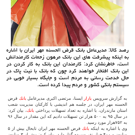
رصد كالا: مدیرعامل بانك قرض الحسنه مهر ایران با اشاره
به اینكه پیشرفت های این بانك مرهون زحمات كارمندانش
است، خاطرنشان كرد: كارمندان این بانك به كار كردن در
این بانك افتخار خواهند كرد چون كه بانك با نیت پاك در
حال خدمت رسانی به مردم است و جایگاه بسیار خوبی در
سیستم بانكی كشور و مردم پیدا كرده است.
به گزارش سرویس
بازار
ایسنا، مرتضی اكبری مدیرعامل
بانك
قرض
الحسنه مهر ایران، در جلسه هم اندیشی با كاركنان مدیریت شعب
استان مازندران، با اشاره به تعداد تسهیلات پرداختی
بانك
، بیان كرد:
در سال ۹۵ به ۵۰۰ هزار تن تسهیلات دادیم كه این مقدار در سال ۹۶
به ۷۵۲هزار مورد رسید.
وی با اشاره به اینكه
بانك
قرض الحسنه مهر ایران تابحال بیش از ۵
میلیون و ۴۰۰ هزار نفر سپرده گذار دارد، بیان كرد: بیش از ۳ میلیون