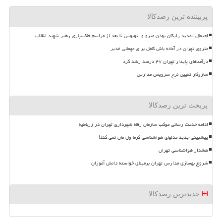
پربیننده ترین رصدکالا
احتمال تمدید رایگان بودن مترو و اتوبوس تا بعد از مراسم خاکسپاری رهبر شهید انقلاب
متروی تهران در آماده باش کامل برای مهمانی غدیر
درآمدهای پایدار تهران ۴۷ درصد رشد کرد
سازوکار تعیین نرخ سرویس مدارس
پربحث ترین رصدکالا
ادامه خدمت رسانی موکب سازمان رفاه شهرداری تهران در زرباطیه
پیشبینی جدید مدلهای هواشناسی گرما ول مان نمی کند!
هشدار هواشناسی تهران
شروع بهسازی مدارس تهران برمبنای خواسته دانش آموزان
جدیدترین رصدکالا