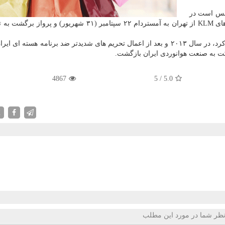
انس است در
شركت KLM آخرین بار كه صنعت هوانوردی ایران را ترك كرد، در سال ۲۰۱۳ و بعد از اعمال تحریم های شدیدتر ضد برنامه هسته 
4867
5
/
5.0
X
ظر شما در مورد این مطلب