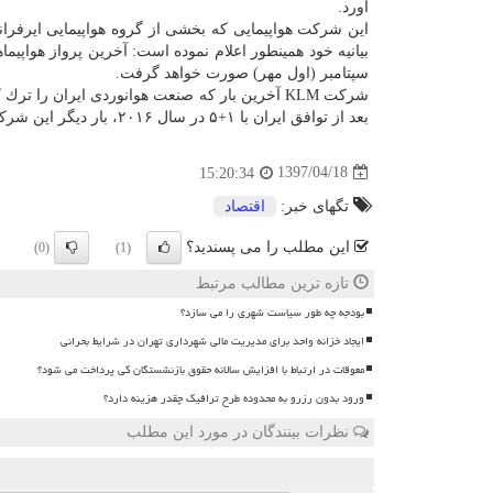
آورد.
این شركت هواپیمایی كه بخشی از گروه هواپیمایی ایرفر
سپتامبر (اول مهر) صورت خواهد گرفت.
بعد از توافق ایران با ۱+۵ در سال ۲۰۱۶، بار دیگر این شركت به صنعت هوانوردی ایران بازگشت.
1397/04/18
15:20:34
تگهای خبر:
اقتصاد
این مطلب را می پسندید؟
(0)
(1)
تازه ترین مطالب مرتبط
بودجه چه طور سیاست شهری را می سازد؟
ایجاد خزانه واحد برای مدیریت مالی شهرداری تهران در شرایط بحرانی
معوقات در ارتباط با افزایش سالانه حقوق بازنشستگان کی پرداخت می شود؟
ورود بدون رزرو به محدوده طرح ترافیک چقدر هزینه دارد؟
نظرات بینندگان در مورد این مطلب
ن