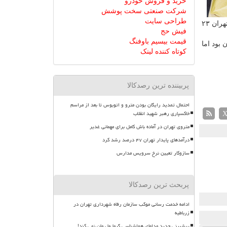
خرید و فروش خودرو
شرکت صنعتی سخت پوشش
طراحی سایت
بیانیه خود همینطور اعلام نموده است: آخرین پرواز هواپیماهای KLM از تهران به آمستردام ۲۲ سپتامبر (۳۱ شهریور) و پرواز برگشت به تهران ۲۳
فیش حج
قیمت بیسیم باوفنگ
ای ایران بود اما
کوتاه کننده لینک
پربیننده ترین رصدکالا
احتمال تمدید رایگان بودن مترو و اتوبوس تا بعد از مراسم
خاکسپاری رهبر شهید انقلاب
متروی تهران در آماده باش کامل برای مهمانی غدیر
درآمدهای پایدار تهران ۴۷ درصد رشد کرد
سازوکار تعیین نرخ سرویس مدارس
پربحث ترین رصدکالا
ادامه خدمت رسانی موکب سازمان رفاه شهرداری تهران در
زرباطیه
پیشبینی جدید مدلهای هواشناسی گرما ول مان نمی کند!