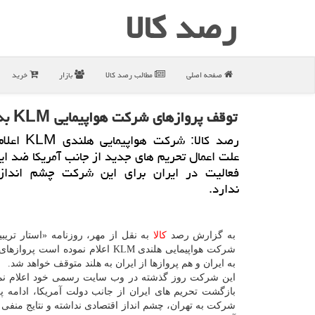
رصد كالا
صفحه اصلی
مطالب رصد كالا
بازار
خرید
توقف پروازهای شركت هواپیمایی KLM به ایران از اول مهر
رصد كالا: شركت هو
علت اعمال تحریم های جدید از جانب آمریكا ضد ایر
فعالیت در ایران برای این شركت چشم انداز
ندارد.
به گزارش رصد
كالا
به نقل از مهر، روزنامه «استار تریب
شركت هواپیمایی هلندی KLM اعلام نموده است 
به ایران و هم پروازها از ایران به هلند متوقف خواهد شد.
این شركت روز گذشته در وب سایت رسمی خود اعلام نمود
بازگشت تحریم های ایران از جانب دولت آمریكا، ادامه پر
شركت به تهران، چشم انداز اقتصادی نداشته و نتایج منفی ب