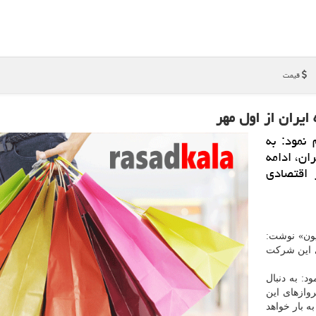
قیمت
اپیمایی هلندی KLM اعلام نمود: به
ان، ادامه
 اقتصادی
یون» نوشت:
پروازهای این شركت
: به دنبال
وازهای این
ه بار خواهد