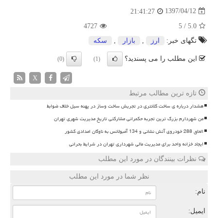
1397/04/12
21:41:27
4727
5
/
5.0
تگهای خبر:
ارز
,
بازار
,
سكه
این مطلب را می پسندید؟
(0)
(1)
X
تازه ترین مطالب مرتبط
هشدار درباره ی ساخت کلانتری در تجریش ساخت وساز در پهنه سیل خلاف ضوابط
من شهردارم بزرگ ترین تجربه حکمرانی مشارکتی تاریخ مدیریت شهری تهران
الحاق 288 خودروی آتش نشانی و 134 آمبولانس به ناوگان امدادی کشور
ایجاد خزانه واحد برای مدیریت مالی شهرداری تهران در شرایط بحرانی
نظرات بینندگان در مورد این مطلب
نظر شما در مورد این مطلب
نام:
ایمیل: