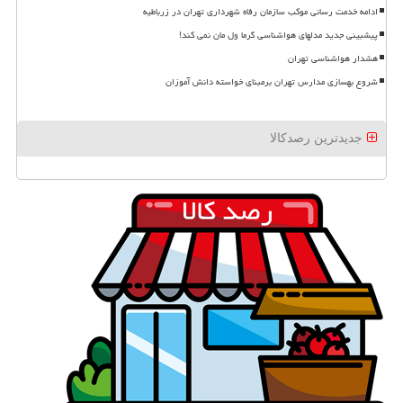
ادامه خدمت رسانی موکب سازمان رفاه شهرداری تهران در زرباطیه
پیشبینی جدید مدلهای هواشناسی گرما ول مان نمی کند!
هشدار هواشناسی تهران
شروع بهسازی مدارس تهران برمبنای خواسته دانش آموزان
جدیدترین رصدکالا