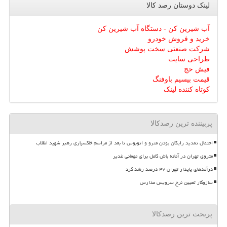
لینک دوستان رصد كالا
آب شیرین کن - دستگاه آب شیرین کن
خرید و فروش خودرو
شرکت صنعتی سخت پوشش
طراحی سایت
فیش حج
قیمت بیسیم باوفنگ
کوتاه کننده لینک
پربیننده ترین رصدکالا
احتمال تمدید رایگان بودن مترو و اتوبوس تا بعد از مراسم خاکسپاری رهبر شهید انقلاب
متروی تهران در آماده باش کامل برای مهمانی غدیر
درآمدهای پایدار تهران ۴۷ درصد رشد کرد
سازوکار تعیین نرخ سرویس مدارس
پربحث ترین رصدکالا