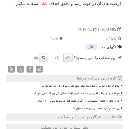
فرصت های آن در جهت رشد و تحقق اهداف
بانك
استفاده نماییم.
1397/04/05
13:16:04
4839
5
/
5.0
تگهای خبر:
بانك
این مطلب را می پسندید؟
(0)
(1)
X
تازه ترین مطالب مرتبط
ایجاد خزانه واحد برای مدیریت مالی شهرداری تهران در شرایط بحرانی
معوقات در ارتباط با افزایش سالانه حقوق بازنشستگان کی پرداخت می شود؟
اجرای ماده ۹ قانون پشتیبانی از احیای بافت های فرسوده پس از ۱۵ سال
این استان فردا (۱۳ اردیبهشت) تعطیل شد
نظرات بینندگان در مورد این مطلب
نظر شما در مورد این مطلب