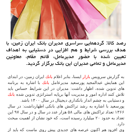
رصد كالا: گردهمایی سراسری مدیران بانك ایران زمین، با
هدف بررسی شرایط و هم افزایی در دستیابی به اهداف
تعیین شده با حضور مدیرعامل، قائم مقام، معاونین
مدیرعامل و تمامی مدیران این بانك برگزار گردید.
به گزارش سرویس
بازار
ایسنا، بنابر اعلام
بانك
ایران زمین، در ابتدای
این همایش عبدالمجید پورسعید مدیرعامل
بانك
با اشاره به برنامه
های تدوین شده، اظهار داشت: مدیران در این شرایط حساس باید
تلاش كنند اداره امور و مدیریت آنها برپایه استراتژی تدوین شده
بانك
و دستیابی به چشم انداز بانكداری دیجیتال در سال ۱۴۰۰ باشد.
پورسعید با اشاره به رشد تراكنش های بانكی اظهارداشت: در سال
۱۳۶۶ تعداد تراكنش های مالی ۵۸ هزار عدد در سال و در سال ۹۷ این
تعداد به حدود ۲۰ میلیارد رسیده است، كه خود نشان از اهمیت مبحث
دارد.
وی افزود هم اكنون عرصه های جدیدی پیش روی ماست كه باید از