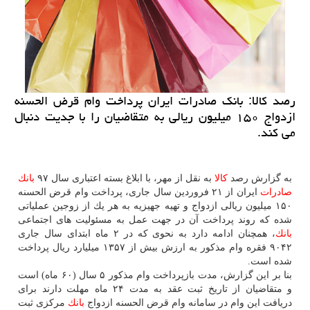
رصد كالا: بانك صادرات ایران پرداخت وام قرض الحسنه
ازدواج ۱۵۰ میلیون ریالی به متقاضیان را با جدیت دنبال
می كند.
به گزارش رصد
كالا
به نقل از مهر، با ابلاغ بسته اعتباری سال ۹۷
بانك
صادرات
ایران از ۲۱ فروردین سال جاری، پرداخت وام قرض الحسنه
۱۵۰ میلیون ریالی ازدواج و تهیه جهیزیه به هر یك از زوجین عملیاتی
شده كه روند پرداخت آن در جهت عمل به مسئولیت های اجتماعی
بانك
، همچنان ادامه دارد به نحوی كه در ۲ ماه ابتدای سال جاری
۹۰۴۲ فقره وام مذكور به ارزش بیش از ۱۳۵۷ میلیارد ریال پرداخت
شده است.
بنا بر این گزارش، مدت بازپرداخت وام مذكور ۵ سال (۶۰ ماه) است
و متقاضیان از تاریخ ثبت عقد به مدت ۲۴ ماه مهلت دارند برای
دریافت این وام در سامانه وام قرض الحسنه ازدواج
بانك
مركزی ثبت