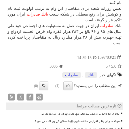
نام كنند.
تعیین روزانه شعبه برای متقاضیان این وام به ترتیب اولویت ثبت نام
و كوشش برای رفع معطلی در شبكه شعب
بانك
صادرات
ایران مورد
تاكید قرار گرفته است.
بانك
صادرات
ایران در جهت عمل به مسئولیت های اجتماعی خود طی
سال های ۹۵ و ۹۶ بالغ بر ۲۸۳ هزار فقره وام قرض الحسنه ازدواج و
تهیه جهیزیه بیش از ۲۸ هزار میلیارد ریال به متقاضیان پرداخت كرده
است.
1397/03/21
14:59:15
5086
5
/
5.0
تگهای خبر:
بانك
,
صادرات
این مطلب را می پسندید؟
(0)
(1)
X
تازه ترین مطالب مرتبط
ایجاد خزانه واحد برای مدیریت مالی شهرداری تهران در شرایط بحرانی
معوقات در ارتباط با افزایش سالانه حقوق بازنشستگان کی پرداخت می شود؟
اجرای ماده ۹ قانون پشتیبانی از احیای بافت های فرسوده پس از ۱۵ سال