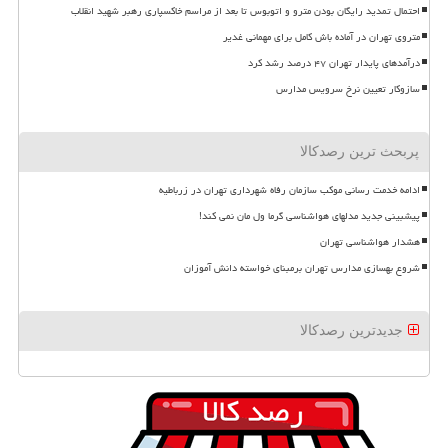
احتمال تمدید رایگان بودن مترو و اتوبوس تا بعد از مراسم خاکسپاری رهبر شهید انقلاب
متروی تهران در آماده باش کامل برای مهمانی غدیر
درآمدهای پایدار تهران ۴۷ درصد رشد کرد
سازوکار تعیین نرخ سرویس مدارس
پربحث ترین رصدکالا
ادامه خدمت رسانی موکب سازمان رفاه شهرداری تهران در زرباطیه
پیشبینی جدید مدلهای هواشناسی گرما ول مان نمی کند!
هشدار هواشناسی تهران
شروع بهسازی مدارس تهران برمبنای خواسته دانش آموزان
جدیدترین رصدکالا