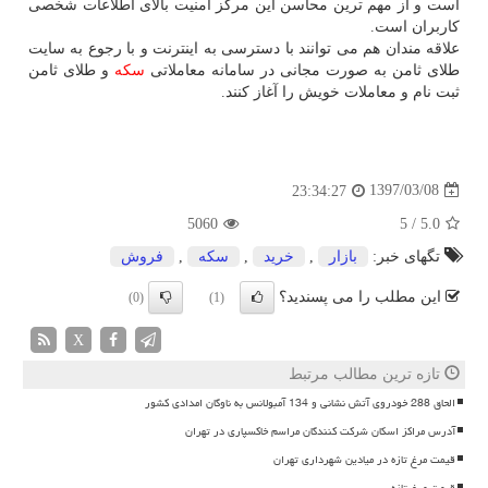
است و از مهم ترین محاسن این مركز امنیت بالای اطلاعات شخصی
كاربران است.
علاقه مندان هم می توانند با دسترسی به اینترنت و با رجوع به سایت
طلای ثامن به صورت مجانی در سامانه معاملاتی
سكه
و طلای ثامن
ثبت نام و معاملات خویش را آغاز كنند.
1397/03/08
23:34:27
5060
5
/
5.0
تگهای خبر:
بازار
,
خرید
,
سكه
,
فروش
این مطلب را می پسندید؟
(0)
(1)
X
تازه ترین مطالب مرتبط
الحاق 288 خودروی آتش نشانی و 134 آمبولانس به ناوگان امدادی کشور
آدرس مراکز اسکان شرکت کنندگان مراسم خاکسپاری در تهران
قیمت مرغ تازه در میادین شهرداری تهران
قیمت مرغ تازه