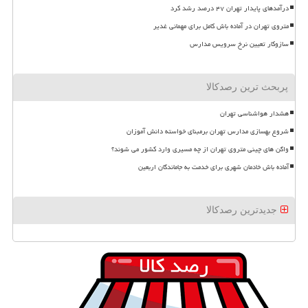
درآمدهای پایدار تهران ۴۷ درصد رشد کرد
متروی تهران در آماده باش کامل برای مهمانی غدیر
سازوکار تعیین نرخ سرویس مدارس
پربحث ترین رصدکالا
هشدار هواشناسی تهران
شروع بهسازی مدارس تهران برمبنای خواسته دانش آموزان
واگن های چینی متروی تهران از چه مسیری وارد کشور می شوند؟
آماده باش خادمان شهری برای خدمت به جاماندگان اربعین
جدیدترین رصدکالا