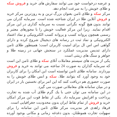
و عرضه درخواست خود می توانند سفارش های خرید و
فروش
سكه
و طلای خویش را به سرعت انجام دهد.
مركز
سكه
و طلای ثامن بعنوان بزرگ ترین و به روزترین مركز خرید
و
فروش
آنلاین طلا در ایران شناخته شده است. سرمایه گذران می
توانند بدون هیچ گونه نگرانی نسبت به سرمایه گذاری در این مركز
اقدام نمایند. زیرا این مركز فعالیت خویش را با مجوزهای معتبر و
رسمی همچون پروانه كسب و پروانه كسب الكترونیكی و نماد اعتماد
الكترونیكی و نماد ثبت در رسانه های دیجیتال شروع كرده و دارای
گواهی اس اس ال برای امنیت كاربران است؛ همینطور طلای ثامن
دارای تندیس مدیریت عملكرد در سنجش جهانی در زمینه طلا و
جواهر و سنگ های زینتی است.
یكی از مزیت های سیستم معاملات آنلای
سكه
و طلای ثامن این است
كه سرمایه گذاران به صورت 24 ساعته می توانند به خرید و
فروش
بپردازند. سامانه طلای ثامن توانسته است این امكان را برای كاربران
خود به وجود آورد كه بتوانند طلا،
سكه
و انس طلای خویش را به
صورت حضوری هم دریافت كنند كه این امر برای نخستین بار در ایران
و در میان سامانه های معاملاتی صورت می گیرد.
در این سامانه می توان حتی با یك گرم طلای آب شده به تجارت
پرداخت و افزایش سرمایه داد. یكی از نقاط قوت این مركز امكان
خرید و
فروش
از تمام نقاط ایران بدون محدودیت جغرافیایی است.
فرهاد زاهدی فر مدیریت مركز طلای ثامن این سامانه را برای
سهولت تجارت هموطنان، بدون دغدغه زمانی و مكانی بوجود آورده