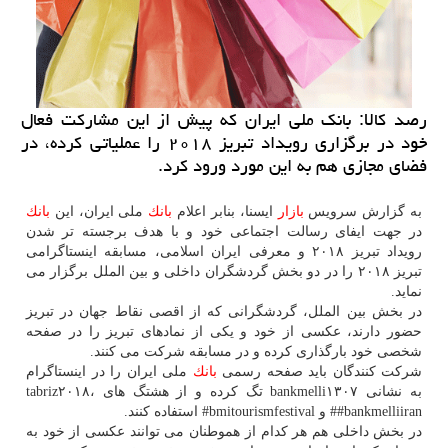
رصد كالا: بانك ملی ایران كه پیش از این مشاركت فعال
خود در برگزاری رویداد تبریز ۲۰۱۸ را عملیاتی كرده، در
فضای مجازی هم به این مورد ورود كرد.
به گزارش سرویس
بازار
ایسنا، بنابر اعلام
بانك
ملی ایران، این
بانك
در جهت ایفای رسالت اجتماعی خود و با هدف برجسته تر شدن
رویداد تبریز ۲۰۱۸ و معرفی ایران اسلامی، مسابقه اینستاگرامی
تبریز ۲۰۱۸ را در دو بخش گردشگران داخلی و بین الملل برگزار می
نماید.
در بخش بین الملل، گردشگرانی كه از اقصی نقاط جهان در تبریز
حضور دارند، عكسی از خود و یكی از نمادهای تبریز را در صفحه
شخصی خود بارگذاری كرده و در مسابقه شركت می كنند.
شركت كنندگان باید صفحه رسمی
بانك
ملی ایران را در اینستاگرام
به نشانی bankmelli۱۳۰۷ تگ كرده و از هشتگ های tabriz۲۰۱۸،
#bankmelliiran# و bmitourismfestival# استفاده كنند.
در بخش داخلی هم هر كدام از هموطنان می توانند عكسی از خود به