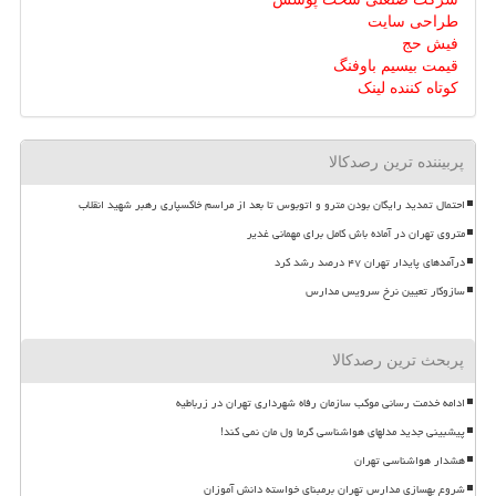
طراحی سایت
فیش حج
قیمت بیسیم باوفنگ
کوتاه کننده لینک
پربیننده ترین رصدکالا
احتمال تمدید رایگان بودن مترو و اتوبوس تا بعد از مراسم خاکسپاری رهبر شهید انقلاب
متروی تهران در آماده باش کامل برای مهمانی غدیر
درآمدهای پایدار تهران ۴۷ درصد رشد کرد
سازوکار تعیین نرخ سرویس مدارس
پربحث ترین رصدکالا
ادامه خدمت رسانی موکب سازمان رفاه شهرداری تهران در زرباطیه
پیشبینی جدید مدلهای هواشناسی گرما ول مان نمی کند!
هشدار هواشناسی تهران
شروع بهسازی مدارس تهران برمبنای خواسته دانش آموزان