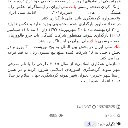
همراه یكی از نمادهای تبریز را در صفحه شخصی خود درج كرده و بعد
از تگ كردن صفحه رسمی
بانك
ملی ایران در اینستاگرام، عكس را با
هشتگ های #تبریز۲۰۱۸، #بانك_ملی_ایران
و#جشنواره_گردشگری_بانك_ملی بارگذاری كنند.
در تعداد تصاویر بارگذاری شده محدودیتی وجود ندارد و عكس ها باید
از ۲۰ اردیبهشت ماه تا ۲۰ شهریورماه ۱۳۹۷ (از ۱۰ مه تا ۱۱ سپتامبر
۲۰۱۸) بارگذاری شوند. همینطور شركت كنندگان باید جزو فالوورهای
صفحه رسمی
بانك
ملی ایران در اینستاگرام باشند.
بانك
ملی ایران در بخش بین الملل به پنج توریست ۳۰۰ یورو و در
بخش داخلی به ۱۸ شركت كننده مبلغ پنج میلیون ریال به قید قرعه
اهدا می كند.
«سازمان همكاری اسلامی» از سال ۲۰۱۵ طرحی را با نام معرفی
شهر نمونه گردشگری كشورهای اسلامی شروع كرده و در همین
راستا شهر «تبریز» بعنوان شهر نمونه گردشگری جهان اسلام در سال
۲۰۱۸ انتخاب شده است.
1397/02/29
14:16:37
4905
5
/
5.0
تگهای خبر:
بانك