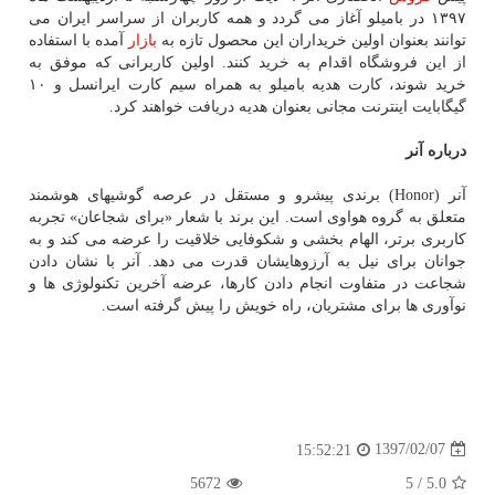
۱۳۹۷ در بامیلو آغاز می گردد و همه كاربران از سراسر ایران می
توانند بعنوان اولین خریداران این محصول تازه به
بازار
آمده با استفاده
از این فروشگاه اقدام به خرید كنند. اولین كاربرانی كه موفق به
خرید شوند، كارت هدیه بامیلو به همراه سیم كارت ایرانسل و ۱۰
گیگابایت اینترنت مجانی بعنوان هدیه دریافت خواهند كرد.
درباره آنر
آنر (Honor) برندی پیشرو و مستقل در عرصه گوشیهای هوشمند
متعلق به گروه هواوی است. این برند با شعار «برای شجاعان» تجربه
كاربری برتر، الهام بخشی و شكوفایی خلاقیت را عرضه می كند و به
جوانان برای نیل به آرزوهایشان قدرت می دهد. آنر با نشان دادن
شجاعت در متفاوت انجام دادن كارها، عرضه آخرین تكنولوژی ها و
نوآوری ها برای مشتریان، راه خویش را پیش گرفته است.
1397/02/07
15:52:21
5672
5
/
5.0