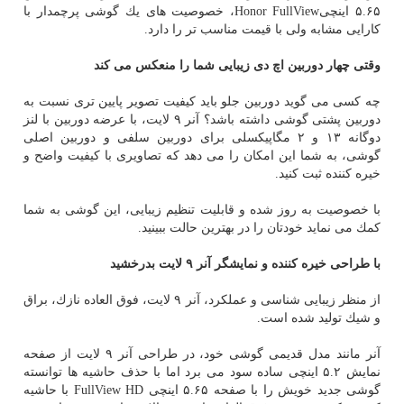
۵.۶۵ اینچیHonor FullView، خصوصیت های یك گوشی پرچمدار با
كارایی مشابه ولی با قیمت مناسب تر را دارد.
وقتی چهار دوربین اچ دی زیبایی شما را منعكس می كند
چه كسی می گوید دوربین جلو باید كیفیت تصویر پایین تری نسبت به
دوربین پشتی گوشی داشته باشد؟ آنر ۹ لایت، با عرضه دوربین با لنز
دوگانه ۱۳ و ۲ مگاپیكسلی برای دوربین سلفی و دوربین اصلی
گوشی، به شما این امكان را می دهد كه تصاویری با كیفیت واضح و
خیره كننده ثبت كنید.
با خصوصیت به روز شده و قابلیت تنظیم زیبایی، این گوشی به شما
كمك می نماید خودتان را در بهترین حالت ببینید.
با طراحی خیره كننده و نمایشگر آنر ۹ لایت بدرخشید
از منظر زیبایی شناسی و عملكرد، آنر ۹ لایت، فوق العاده نازك، براق
و شیك تولید شده است.
آنر مانند مدل قدیمی گوشی خود، در طراحی آنر ۹ لایت از صفحه
نمایش ۵.۲ اینچی ساده سود می برد اما با حذف حاشیه ها توانسته
گوشی جدید خویش را با صفحه ۵.۶۵ اینچی FullView HD با حاشیه