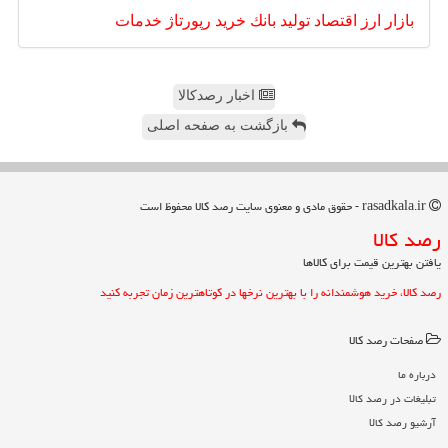
بازار
ارز
اقتصاد
تولید
بانك
خرید
رپورتاژ
خدمات
اخبار رصدکالا
بازگشت به صفحه اصلی
rasadkala.ir - حقوق مادی و معنوی سایت رصد كالا محفوظ است
رصد كالا
یافتن بهترین قیمت برای کالاها
رصد کالا، خرید هوشمندانه را با بهترین نرخها در کوتاهترین زمان تجربه کنید
صفحات رصد كالا
درباره ما
تبلیغات در رصد كالا
آرشیو رصد كالا