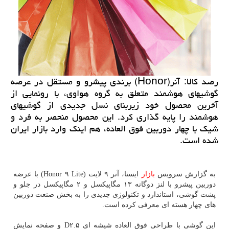
رصد كالا: آنر(Honor) برندی پیشرو و مستقل در عرصه
گوشیهای هوشمند متعلق به گروه هواوی، با رونمایی از
آخرین محصول خود زیربنای نسل جدیدی از گوشیهای
هوشمند را پایه گذاری كرد. این محصول منحصر به فرد و
شیك با چهار دوربین فوق العاده، هم اینك وارد بازار ایران
شده است.
به گزارش سرویس
بازار
ایسنا، آنر ۹ لایت (Honor ۹ Lite) با عرضه
دوربین پیشرو با لنز دوگانه ۱۳ مگاپیكسل و ۲ مگاپیكسل در جلو و
پشت گوشی، استاندارد و تكنولوژی جدیدی را به بخش صنعت دوربین
های چهار هسته ای معرفی كرده است.
این گوشی با طراحی فوق العاده شیشه ای D۲.۵ و صفحه نمایش