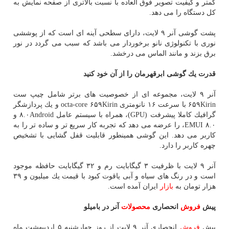
كمتر و كیفیت تصویر فوق العاده با نسبت بالاتری از صفحه نمایش به
كل دستگاه را می دهد.
پشت گوشی آنر ۹ لایت، دارای سطحی آینه ای است كه از پوششی
نوری با تكنولوژی نانو برخوردار می باشد كه سبب می گردد در نور
برق بزند و مانند الماس می درخشد.
قدرت یك گوشی ابرقهرمان را از آن خود كنید
آنر ۹ لایت، مجموعه ای از خصوصیت های برتر شامل چیپ ست
۶۵۹Kirin با سرعت ۱۶ نانومتری octa-core ۶۵۹Kirin و یك پردازشگر
گرافیك كاملا پیشرفت (GPU)، همراه با سیستم عامل ۸.۰Android و
۸.۰ EMUI، را عرضه می دهد كه تجربه كار سریع تر و ساده تر را به
كاربر می دهد. این گوشی همینطور قابلیت قفل گشایی با تشخیص
چهره كاربر را دارد.
آنر ۹ لایت با ظرفیت ۳ گیگابایت رم و ۳۲ گیگابایت حافظه موجود
است و در رنگ های سیاه و آبی یاقوت كبود با قیمت یك میلیون و ۳۹
هزار تومان به
بازار
ایران آمده است.
پیش
فروش
انحصاری
محصولات
آنر در بامیلو
پیش
فروش
انحصاری آنر ۹ لایت از روز چهارشنبه ۵ اردیبهشت ماه