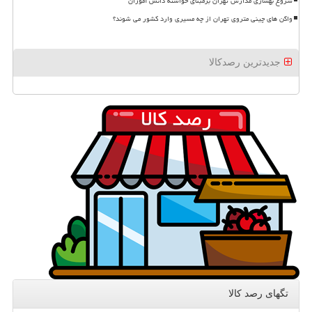
شروع بهسازی مدارس تهران برمبنای خواسته دانش آموزان
واگن های چینی متروی تهران از چه مسیری وارد کشور می شوند؟
جدیدترین رصدکالا
تگهای رصد كالا