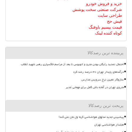
خرید و فروش خودرو
شرکت صنعتی سخت پوشش
طراحی سایت
فیش حج
قیمت بیسیم باوفنگ
کوتاه کننده لینک
پربیننده ترین رصدکالا
احتمال تمدید رایگان بودن مترو و اتوبوس تا بعد از مراسم خاکسپاری رهبر شهید انقلاب
درآمدهای پایدار تهران ۴۷ درصد رشد کرد
سازوکار تعیین نرخ سرویس مدارس
متروی تهران در آماده باش کامل برای مهمانی غدیر
پربحث ترین رصدکالا
پیشبینی جدید مدلهای هواشناسی گرما ول مان نمی کند!
هشدار هواشناسی تهران