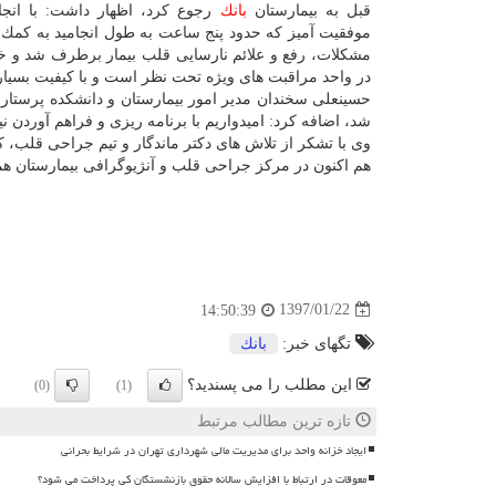
قبل به بیمارستان
بانك
رجوع كرد، اظهار داشت: با انج
موفقیت آمیز كه حدود پنج ساعت به طول انجامید به كمك 
مشكلات، رفع و علائم نارسایی قلب بیمار برطرف شد و خو
در واحد مراقبت های ویژه تحت نظر است و با كیفیت بسیار 
حسینعلی سخندان مدیر امور بیمارستان و دانشكده پرستا
شد، اضافه كرد: امیدواریم با برنامه ریزی و فراهم آوردن
وی با تشكر از تلاش های دكتر ماندگار و تیم جراحی قلب،
هم اكنون در مركز جراحی قلب و آنژیوگرافی بیمارستان ه
1397/01/22
14:50:39
تگهای خبر:
بانك
این مطلب را می پسندید؟
(0)
(1)
تازه ترین مطالب مرتبط
ایجاد خزانه واحد برای مدیریت مالی شهرداری تهران در شرایط بحرانی
معوقات در ارتباط با افزایش سالانه حقوق بازنشستگان کی پرداخت می شود؟