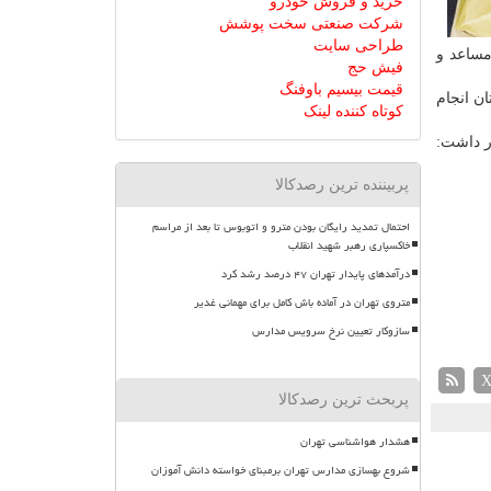
خرید و فروش خودرو
شرکت صنعتی سخت پوشش
طراحی سایت
مساعد و
فیش حج
قیمت بیسیم باوفنگ
ان انجام
کوتاه کننده لینک
ر داشت:
پربیننده ترین رصدکالا
احتمال تمدید رایگان بودن مترو و اتوبوس تا بعد از مراسم
خاکسپاری رهبر شهید انقلاب
درآمدهای پایدار تهران ۴۷ درصد رشد کرد
متروی تهران در آماده باش کامل برای مهمانی غدیر
سازوکار تعیین نرخ سرویس مدارس
پربحث ترین رصدکالا
هشدار هواشناسی تهران
شروع بهسازی مدارس تهران برمبنای خواسته دانش آموزان