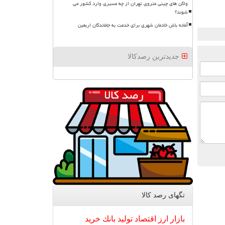
واگن های چینی متروی تهران از چه مسیری وارد کشور می
شوند؟
آماده باش خادمان شهری برای خدمت به جاماندگان اربعین
جدیدترین رصدکالا
تگهای رصد كالا
بازار
ارز
اقتصاد
تولید
بانك
خرید