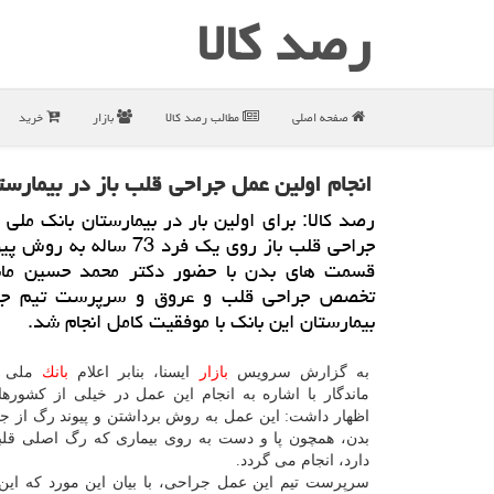
رصد كالا
صفحه اصلی
مطالب رصد كالا
بازار
خرید
انجام اولین عمل جراحی قلب باز در بیمارست
رصد كالا: برای اولین بار در بیمارستان بانك ملی 
جراحی قلب باز روی یك فرد 73 ساله
قسمت های بدن با حضور دكتر محمد حسین مان
تخصص جراحی قلب و عروق و سرپرست تیم جر
بیمارستان این بانك با موفقیت كامل انجام شد.
به گزارش سرویس
بازار
ایسنا، بنابر اعلام
بانك
ملی ای
ماندگار با اشاره به انجام این عمل در خیلی از كشورها
اظهار داشت: این عمل به روش برداشتن و پیوند رگ از ج
بدن، همچون پا و دست به روی بیماری كه رگ اصلی قل
دارد، انجام می گردد.
سرپرست تیم این عمل جراحی، با بیان این مورد كه این 