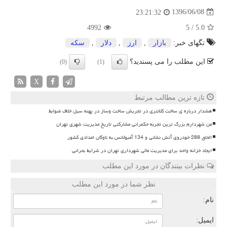
1396/06/08
23:21:32
4992
5
/
5.0
تگهای خبر:
بازار
,
ارز
,
دلار
,
سكه
این مطلب را می پسندید؟
(0)
(1)
X
تازه ترین مطالب مرتبط
هشدار درباره ی ساخت کلانتری در تجریش ساخت وساز در پهنه سیل خلاف ضوابط
من شهردارم بزرگ ترین تجربه حکمرانی مشارکتی تاریخ مدیریت شهری تهران
الحاق 288 خودروی آتش نشانی و 134 آمبولانس به ناوگان امدادی کشور
ایجاد خزانه واحد برای مدیریت مالی شهرداری تهران در شرایط بحرانی
نظرات بینندگان در مورد این مطلب
نظر شما در مورد این مطلب
نام:
ایمیل: