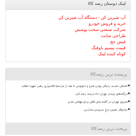
لینک دوستان رصد كالا
آب شیرین کن - دستگاه آب شیرین کن
خرید و فروش خودرو
شرکت صنعتی سخت پوشش
طراحی سایت
فیش حج
قیمت بیسیم باوفنگ
کوتاه کننده لینک
پربیننده ترین رصدکالا
احتمال تمدید رایگان بودن مترو و اتوبوس تا بعد از مراسم خاکسپاری رهبر شهید انقلاب
درآمدهای پایدار تهران ۴۷ درصد رشد کرد
متروی تهران در آماده باش کامل برای مهمانی غدیر
سازوکار تعیین نرخ سرویس مدارس
پربحث ترین رصدکالا