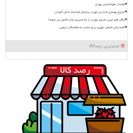
هشدار هواشناسی تهران
شروع بهسازی مدارس تهران برمبنای خواسته دانش آموزان
واگن های چینی متروی تهران از چه مسیری وارد کشور می شوند؟
آماده باش خادمان شهری برای خدمت به جاماندگان اربعین
جدیدترین رصدکالا