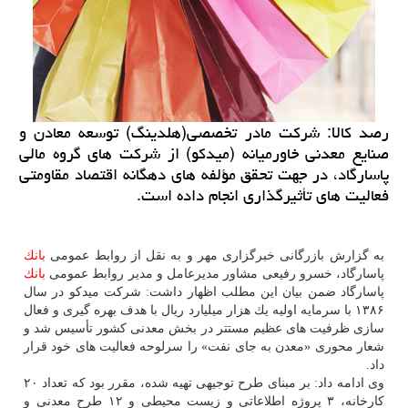
رصد كالا: شركت مادر تخصصی(هلدینگ) توسعه معادن و
صنایع معدنی خاورمیانه (میدكو) از شركت های گروه مالی
پاسارگاد، در جهت تحقق مؤلفه های دهگانه اقتصاد مقاومتی
فعالیت های تأثیرگذاری انجام داده است.
به گزارش بازرگانی خبرگزاری مهر و به نقل از روابط عمومی
بانك
پاسارگاد، خسرو رفیعی مشاور مدیرعامل و مدیر روابط عمومی
بانك
پاسارگاد ضمن بیان این مطلب اظهار داشت: شركت میدكو در سال
۱۳۸۶ با سرمایه اولیه یك هزار میلیارد ریال با هدف بهره گیری و فعال
سازی ظرفیت های عظیم مستتر در بخش معدنی كشور تأسیس شد و
شعار محوری «معدن به جای نفت» را سرلوحه فعالیت های خود قرار
داد.
وی ادامه داد: بر مبنای طرح توجیهی تهیه شده، مقرر بود كه تعداد ۲۰
كارخانه، ۳ پروژه اطلاعاتی و زیست محیطی و ۱۲ طرح معدنی و