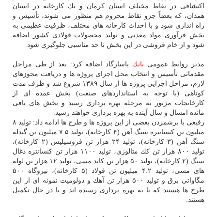
اكتشافی در نقاط مختلف استان كرمان و یك كارخانه در استان
همدان، كه بعضاً جزو نقاط محروم هم منظور می شوند، تأسیس و
راه اندازی شود و با احداث كارخانه های مختلف، ظرفیت عظیمی به
بخش فرآوری مواد معدنی و تولید محصولات فولادی كشور اضافه
شود و از خام فروشی در این بخش تا حد مناسبی جلوگیری شود.
مدیر روابط عمومی
بانك
پاسارگاد اضافه كرد: بعد از طی مراحل
مقدماتی تأسیس و انتخاب محل اجرای پروژه ها و دریافت مجوزهای
لازم، مراحل اجرایی پروژه ها از سال ۱۳۸۹ شروع شد و ظرف مدت
كوتاهی (با توجه به استانداردهای صنعت) بخش عمده ای از
كارخانجات مزبور به مرحله بهره برداری رسید و بخش های باقی
مانده امسال و سال آینده به بهره برداری خواهند رسید.
رفیعی با برشمردن بعضی از این پروژه ها و طرح ها ادامه داد: تولید ۸
میلیون تن كنسانتره سنگ آهن (۴ كارخانه)، تولید ۷.۵ میلیون تن گندله
سنگ آهن (۳ كارخانه)، تولید ۲۴ هزار تن فروسیلیس (۲ كارخانه)،
تولید ۸۰۰ هزار تن كك متالوژی، تولید ۱۱۰۰ هزار تن كنسانتره ذغال
سنگ (۲ كارخانه)، تولید ۵۰ هزار تن كاتد مسی، تولید ۱۲ هزار تن لوله
های مسی، تولید ۴.۲ میلیون تن فولاد (۵ كارخانه)، نیروگاه ۵۰۰
مگاواتی برق و تولید ۵۰۰ هزار تن آهك و دولومیت نمونه ای از این
طرح ها هستند كه یا به بهره برداری رسیده اند و یا در حال تكمیل
هستند.