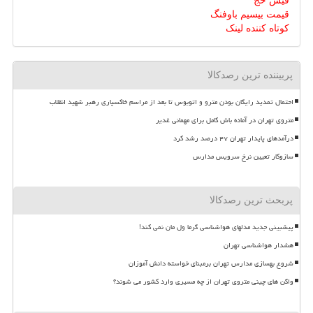
فیش حج
قیمت بیسیم باوفنگ
کوتاه کننده لینک
پربیننده ترین رصدکالا
احتمال تمدید رایگان بودن مترو و اتوبوس تا بعد از مراسم خاکسپاری رهبر شهید انقلاب
متروی تهران در آماده باش کامل برای مهمانی غدیر
درآمدهای پایدار تهران ۴۷ درصد رشد کرد
سازوکار تعیین نرخ سرویس مدارس
پربحث ترین رصدکالا
پیشبینی جدید مدلهای هواشناسی گرما ول مان نمی کند!
هشدار هواشناسی تهران
شروع بهسازی مدارس تهران برمبنای خواسته دانش آموزان
واگن های چینی متروی تهران از چه مسیری وارد کشور می شوند؟