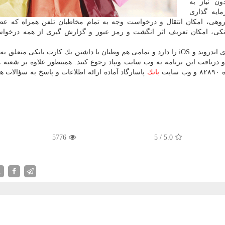
ن نیاز به
ایه گذاری
وهی، امكان انتقال و درخواست وجه به تمام مخاطبان تلفن همراه كه ع
بانكی، امكان تعریف اثر انگشت و رمز عبور و گزارش گیری از همه درخوا
برنامه ویپاد قابلیت نصب روی گوشیهای با سیستم عامل های اندروید و iOS را دارد و تمامی هم وطنان با داشتن یك كارت بانكی 
ریافت این برنامه به وب سایت ویپاد رجوع كنند. همینطور علاوه بر شعبه 
سایت
بانك
پاسارگاد آماده ارائه اطلاعات و پاسخ به سؤالات ه
5776
5
/
5.0
X