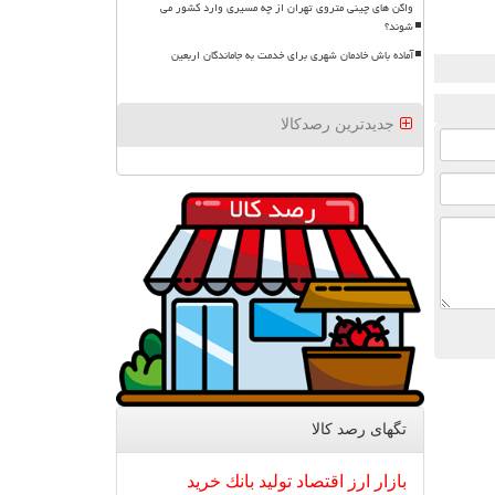
واگن های چینی متروی تهران از چه مسیری وارد کشور می
شوند؟
آماده باش خادمان شهری برای خدمت به جاماندگان اربعین
جدیدترین رصدکالا
تگهای رصد كالا
بازار
ارز
اقتصاد
تولید
بانك
خرید