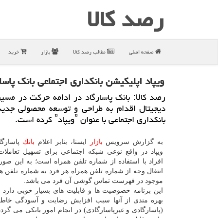
رصد كالا
صفحه اصلی
مطالب رصد كالا
بازار
خرید
ویپاد اپلیكیشن بانكداری اجتماعی بانك پاسا
رصد كالا: بانك پاسارگاد در ادامه حركت در مسیر
دیجیتال اقدام به طراحی و توسعه محصولی جدید
بانكداری اجتماعی با عنوان ˮویپادˮ كرده است.
به گزارش سرویس
بازار
ایسنا، بنابر اعلام
بانك
پاسارگاد
ویپاد در واقع نوعی شبكه اجتماعی برای تسهیل تعاملات
افراد با استفاده از شماره تلفن همراه است؛ به این صور
انتقال وجه از شماره تلفن همراه هر فرد به شماره تلفن 
موجود در فهرست تماس گوشی آن فرد می باشد.
این برنامه خصوصیت ها و قابلیت های بسیار خوبی دارد 
بهره مندی از آنها سبب افزایش رضایت و آسودگی خاطر
(پاسارگادی و غیرپاسارگادی) در انجام امور بانكی می گر