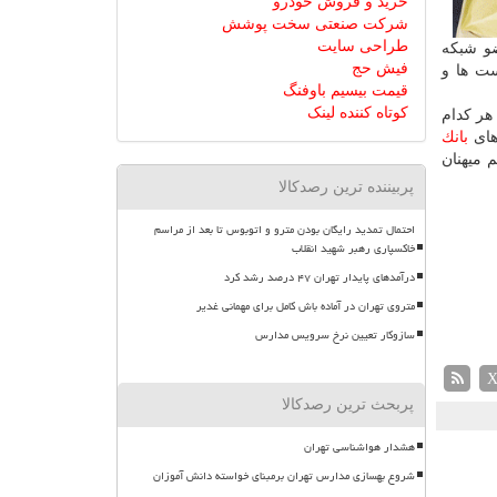
خرید و فروش خودرو
شرکت صنعتی سخت پوشش
طراحی سایت
ضو شبكه
فیش حج
ست ها و
قیمت بیسیم باوفنگ
کوتاه کننده لینک
متعلق به هر كدام
های
بانك
م میهنان
پربیننده ترین رصدکالا
احتمال تمدید رایگان بودن مترو و اتوبوس تا بعد از مراسم
خاکسپاری رهبر شهید انقلاب
درآمدهای پایدار تهران ۴۷ درصد رشد کرد
متروی تهران در آماده باش کامل برای مهمانی غدیر
سازوکار تعیین نرخ سرویس مدارس
پربحث ترین رصدکالا
هشدار هواشناسی تهران
شروع بهسازی مدارس تهران برمبنای خواسته دانش آموزان