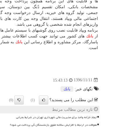
ها و قابلیت های این برنامه همچون پرداخت وجه بدو
مشخصات بانكی، امكان تقسیم دُنگ بین دوستان، سرم
جمعی، تولید گروه های خیریه، ارسال درخواست وجه گر
اجتماعی مالی ویپاد هستند، انتقال وجه بین كارت های 
واریزهای انجام شده شخصی یا گروهی می باشد.
از
بانك
های كشور می توانند جهت كسب اطلاعات بیشتر و د
پاسارگاد، مركز مشاوره و اطلاع رسانی این
بانك
به شماره ۸۲۸۹۰ و وب 
است.
1396/11/11
15:43:13
تگهای خبر:
بانك
این مطلب را می پسندید؟
(0)
(1)
تازه ترین مطالب مرتبط
ایجاد خزانه واحد برای مدیریت مالی شهرداری تهران در شرایط بحرانی
معوقات در ارتباط با افزایش سالانه حقوق بازنشستگان کی پرداخت می شود؟