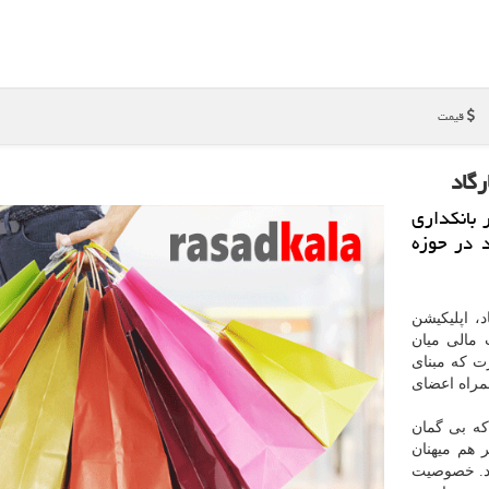
قیمت
رگاد
 بانكداری
 در حوزه
، اپلیكیشن
 مالی میان
ت كه مبنای
همراه اعضای
كه بی گمان
 هم میهنان
دد. خصوصیت