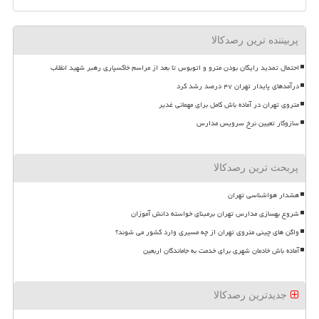
پربیننده ترین رصدکالا
احتمال تمدید رایگان بودن مترو و اتوبوس تا بعد از مراسم خاکسپاری رهبر شهید انقلاب
درآمدهای پایدار تهران ۴۷ درصد رشد کرد
متروی تهران در آماده باش کامل برای مهمانی غدیر
سازوکار تعیین نرخ سرویس مدارس
پربحث ترین رصدکالا
هشدار هواشناسی تهران
شروع بهسازی مدارس تهران برمبنای خواسته دانش آموزان
واگن های چینی متروی تهران از چه مسیری وارد کشور می شوند؟
آماده باش خادمان شهری برای خدمت به جاماندگان اربعین
جدیدترین رصدکالا