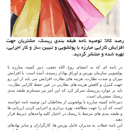
رصد كالا: توصیه نامه طبقه بندی ریسك، مشتریان جهت
افزایش كارایی مبارزه با پولشویی و تبیین ساز و كار اجرایی،
تهیه شده و منتشر گردید.
در نامه ای كه به امضای روح الله نجفی، دبیر كمیته مبارزه با
پولشویی سازمان بورس و اوراق بهادار رسیده، آمده است: با افزایش
میزان و شدت نظارت، هزینه های نظارت افزایش می یابد از این رو
جهت كنترل و كاهش هزینه های نظارتی در عین حفظ كارایی نظارت،
باید بر موارد پرریسك تمركز كرد كه این امر نیز مستلزم طبقه بندی
ریسك مشتریان است.
دبیرخانه كمیته مبارزه با پولشویی از مخاطبان این توصیه نامه خواسته
است كه آن را جهت مطالعه، بهره برداری و اجرایی كردن ارزیابی ها
و طبقه بندی های مرتبط با ریسك در اختیار كلیه واحدهای ذیربط قرار
دهند.
این نامه خطاب به مدیران عامل بورس ها، كارگزاران و سایر نهادهای