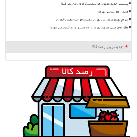
پیشبینی جدید مدلهای هواشناسی گرما ول مان نمی کند!
هشدار هواشناسی تهران
شروع بهسازی مدارس تهران برمبنای خواسته دانش آموزان
واگن های چینی متروی تهران از چه مسیری وارد کشور می شوند؟
جدیدترین رصدکالا