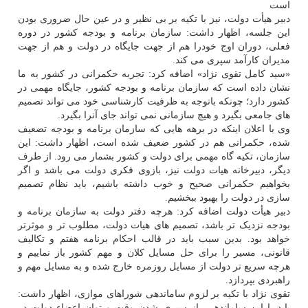
است
دبیر هیأت دولت، نیز با تکیه بر بی نظیر و در عین حال ضروری بودن
این جلسه، اظهار داشت: سازمان برنامه و بودجه کشور در دوره
فعلی، دوران اوج خودرا هم از جهت جایگاه در دولت و هم از جهت
مدیران کارآمد سپری می کند.
«سید کامل تقوی نژاد» اضافه کرد: تجربه حکمرانی در کشور به ما
نشان داده است که سازمان برنامه و بودجه کشور، جایگاه مهمی در
کشور دارد؛ چونکه باتوجه به ظرفیت کارشناسی خود می تواند تصمیم
های جامعی بگیرد و هیچ سازمانی نمی تواند جای آنرا بگیرد.
وی با اعلان اینکه در برهه هایی که سازمان برنامه و بودجه تضعیف
شده، حکمرانی هم در کشور ضعیف شده است، اظهار داشت: این
سازمان، تکیه گاه مهمی برای دولت و کشور بشمار می رود. از طرف
دیگر، دبیرخانه هیات دولت نیز، بازوی فکری دولت می باشد و اگر
بخواهیم حکمرانی صحیح و خوب داشته باشیم، باید نظام تصمیم
سازی در دولت را بهبود ببخشیم.
دبیر هیأت دولت اضافه کرد: هرچه دفتر دولت به سازمان برنامه و
بودجه نزدیک تر باشد، تصمیم های هیات دولت، مطلوب تر و موثرتر
خواهد بود. بدین سبب باید در قالب احکام برنامه هفتم و تکالیف
قانونی، مسیر را برای حل مسایل کلان و مهم کشور باز نماییم و
هرچه سریع تر دولت از مسایل روزمره خارج شده و به مسایل مهم و
راهبردی بپردازد.
تقوی نژاد با تکیه بر لزوم ساماندهی شوراهای موازی، اظهار داشت:
باید با این ساماندهی، از سپری شدن وقت و توان اعضاء دولت در