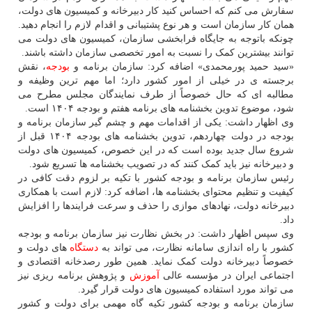
سفارش می کنم که احساس کنید کار دبیرخانه و کمیسیون های دولت،
همان کار سازمان است و هر نوع پشتیبانی و اقدام لازم را انجام دهید.
چونکه باتوجه به جایگاه فرابخشی سازمان، کمیسیون های دولت می
توانند بیشترین کمک را نسبت به امور تخصصی سازمان داشته باشند.
«سید حمید پورمحمدی» اضافه کرد: سازمان برنامه و
بودجه
، نقش
برجسته ی در خیلی از امور کشور دارد؛ اما مهم ترین وظیفه و
مطالبه ای که حال خصوصاً از طرف نمایندگان مجلس مطرح می
شود، موضوع تدوین بخشنامه های برنامه هفتم و بودجه ۱۴۰۴ است.
وی اظهار داشت: یکی از اقدامات مهم و چشم گیر سازمان برنامه و
بودجه در دولت چهاردهم، تدوین بخشنامه های بودجه ۱۴۰۴ قبل از
شروع سال جدید بوده است که در این خصوص، کمیسیون های دولت
و دبیرخانه نیز باید کمک کنند که در تصویب بخشنامه ها تسریع شود.
رئیس سازمان برنامه و بودجه کشور با تکیه بر لزوم دقت کافی در
کیفیت و تنظیم محتوای بخشنامه ها، اضافه کرد: لازم است با همکاری
دبیرخانه دولت، نهادهای موازی را حذف و سرعت فرایندها را افزایش
داد.
وی سپس اظهار داشت: در بخش نظارت نیز سازمان برنامه و بودجه
کشور با راه اندازی سامانه نظارت، می تواند به
دستگاه
های دولت و
خصوصاً دبیرخانه دولت کمک نماید. همین طور رصدخانه اقتصادی و
اجتماعی ایران در مؤسسه عالی
آموزش
و پژوهش برنامه ریزی نیز
می تواند مورد استفاده کمیسیون های دولت قرار گیرد.
سازمان برنامه و بودجه کشور تکیه گاه مهمی برای دولت و کشور