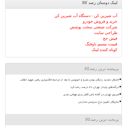
لینک دوستان رصد كالا
آب شیرین کن - دستگاه آب شیرین کن
خرید و فروش خودرو
شرکت صنعتی سخت پوشش
طراحی سایت
فیش حج
قیمت بیسیم باوفنگ
کوتاه کننده لینک
پربیننده ترین رصدکالا
احتمال تمدید رایگان بودن مترو و اتوبوس تا بعد از مراسم خاکسپاری رهبر شهید انقلاب
درآمدهای پایدار تهران ۴۷ درصد رشد کرد
متروی تهران در آماده باش کامل برای مهمانی غدیر
سازوکار تعیین نرخ سرویس مدارس
پربحث ترین رصدکالا