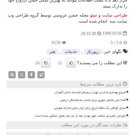
قرار دهد تا با کسب اطلاعات بتوانند به بهترین شکل جشن ازدواج خود
را تدارک ببینند.
طراحی سایت
و
سئو
مجله جشن عروسی توسط گروه طراحی وب
سایت سه انجام شده است.
1396/10/10
20:33:28
6170
5
/
5.0
تگهای خبر:
رپورتاژ
,
خدمات
,
هنر
این مطلب را می پسندید؟
(0)
(1)
X
تازه ترین مطالب مرتبط
شروع بهسازی مدارس تهران برمبنای خواسته دانش آموزان
آماده باش خادمان شهری برای خدمت به جاماندگان اربعین
صدور گواهی یک دفعه خروج برای زوار بدون مدارک هویتی
شورای راهبردی سلامت شهر تهران بعد از دو سال هنوز تشکیل نشده است
نظرات بینندگان در مورد این مطلب