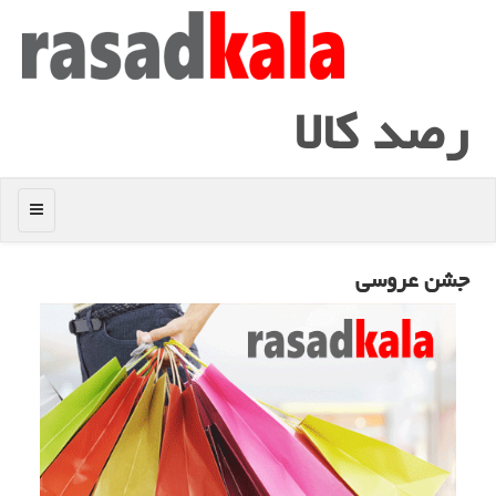
رصد كالا
منو
جشن عروسی