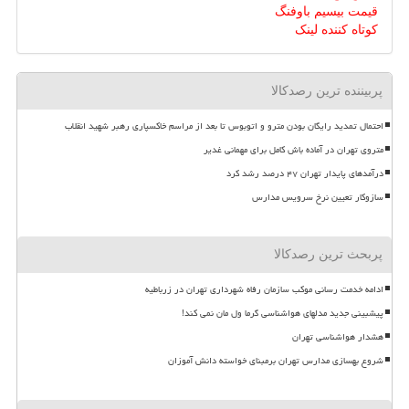
قیمت بیسیم باوفنگ
کوتاه کننده لینک
پربیننده ترین رصدکالا
احتمال تمدید رایگان بودن مترو و اتوبوس تا بعد از مراسم خاکسپاری رهبر شهید انقلاب
متروی تهران در آماده باش کامل برای مهمانی غدیر
درآمدهای پایدار تهران ۴۷ درصد رشد کرد
سازوکار تعیین نرخ سرویس مدارس
پربحث ترین رصدکالا
ادامه خدمت رسانی موکب سازمان رفاه شهرداری تهران در زرباطیه
پیشبینی جدید مدلهای هواشناسی گرما ول مان نمی کند!
هشدار هواشناسی تهران
شروع بهسازی مدارس تهران برمبنای خواسته دانش آموزان