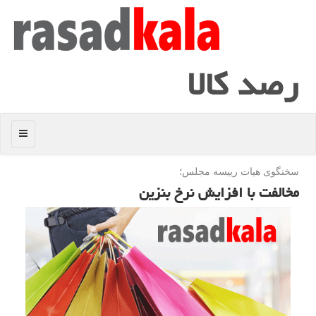
رصد كالا
منو
سخنگوی هیات رییسه مجلس؛
مخالفت با افزایش نرخ بنزین