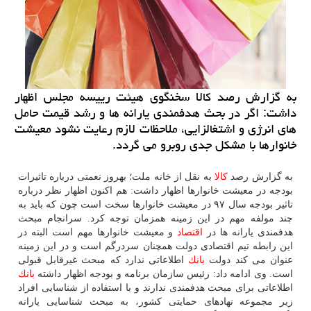
به گزارش رصد كالا سخنگوی هیئت رییسه مجلس اظهار
داشت: اگر در بحث هدفمندی یارانه ها و رشد قیمت حامل
های انرژی و اشتغالزایی، ملاحظات لازم رعایت نشود معیشت
خانوارها با مشكل جدی روبرو می گردد.
به گزارش رصد
كالا
به نقل از خانه ملت؛ بهروز نعمتی درباره تاثیرات
بودجه در معیشت خانوارها اظهار داشت: هم اكنون اظهار نظر درباره
تاثیر بودجه سال ۹۷ در معیشت خانوارها سخت است چون كه باید به
چند مولفه مهم در این زمینه همزمان توجه كرد. سرانجام مبحث
هدفمندی یارانه ها در
اقتصاد
و معیشت خانوارها مهم است البته در
این رابطه تیم اقتصادی دولت همچنان سردرگم است و در این زمینه
عنوان می كند دولت
بانك
اطلاعاتی ندارد كه مبحث غیرقابل قبولی
است. وی ادامه داد: رئیس سازمان برنامه و بودجه اظهار داشته
بانك
اطلاعاتی برای مبحث هدفمندی ندارند و با استفاده از شناسایی افراد
زیر مجموعه نهادهای حمایتی كشور، به مبحث شناسایی یارانه