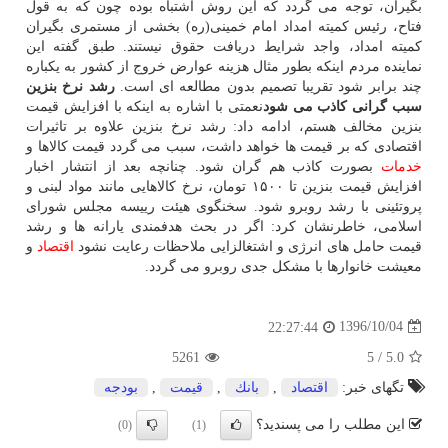
بگیران، توجه می گردد كه این روش اشتباه بوده چون كه به قول
فتاح، رئیس كمیته امداد امام خمینی(ره) بخشی از مستمری بگیران
كمیته امداد، واجد شرایط دریافت حقوق نیستند. طبق گفته این
نماینده مردم اینكه بطور مثال هزینه عوارض خروج از كشور به یكباره
چند برابر شود تقریبا تصمیم بدون مطالعه ای است.
رشد نرخ بنزین
سبب گرانی كاذب می شود
نعمتی با اشاره به اینكه با افزایش قیمت
بنزین مخالف هستم، ادامه داد: رشد نرخ بنزین علاوه بر تاثیرات
اقتصادی كه بر قیمت ها خواهد داشت، سبب می گردد قیمت كالاها و
خدمات
بصورت كاذب هم گران شود. چنانچه بعد از انتشار اخبار
افزایش قیمت بنزین تا ۱۵۰۰ تومان، نرخ كالاهایی مانند مواد لبنی و
پروتئینی با رشد روبرو شود. سخنگوی هیئت رییسه مجلس شورای
اسلامی، خاطرنشان كرد: اگر در بحث هدفمندی یارانه ها و رشد
قیمت حامل های انرژی و اشتغالزایی ملاحظات رعایت نشود
اقتصاد
و
معیشت خانوارها با مشكل جدی روبرو می گردد.
1396/10/04
22:27:44
5261
5
/
5.0
تگهای خبر:
اقتصاد
,
بانك
,
قیمت
,
بودجه
این مطلب را می پسندید؟
(0)
(1)