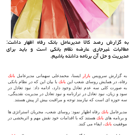
به گزارش رصد كالا مدیرعامل بانك رفاه اظهار داشت:
مطالبات غیرجاری عارضه نظام بانكی است و باید برای
مدیریت و حل آن برنامه داشته باشیم.
به گزارش سرویس
بازار
ایسنا، محمدعلی سهمانی مدیرعامل
بانك
رفاه، در همایش روسای شعب این
بانك
با بیان این كه در نظام بانكی
به صورت كلی سه عدم تعادل وجود دارد، ادامه داد: نبود تعادل در
سود و زیان، نبود تعادل در ترازنامه و نبود تعادل در مدیریت نقدینگی،
سه حوزه ­ای است كه نیازمند توجه و مراقبت بیش از پیش هستند.
مدیرعامل
بانك
رفاه اظهار نمود: روسای شعب، مجریان استراتژی­ ها
و برنامه ­های
بانك
هستند كه با اقدامات خود نقش مهم و اثربخشی در
موفقیت
بانك
، ایفاء می­ كنند.