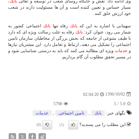
وی ادامه داد: نقش و جایگاه روسای شعب در توسعه و تعالی
بانك
،
بسیار حساس و تعیین كننده است و آن ها مسئولیت دارند در شعب
خود ارزش خلق كنند.
سهمانی با اشاره به این كه
بانك
رفاه تنها
بانك
اجتماعی كشور به
شمار می ­رود، عنوان كرد:
بانك
رفاه به علت رسالت ویژه ­ای كه دارد
با طیف متنوعی از جامعه كه بخش بزرگی از مخاطبان سازمان تامین
اجتماعی را تشكیل می­ دهند، ارتباط و تعامل دارد. این مشتریان نیازها
و
خدمات
ویژه ­ای مطالبه می­ كنند كه باید به درستی شناسایی شود و
در مسیر تحقق مطلوب آن گام برداریم.
1396/10/02
02:04:20
5798
5
/
5.0
تگهای خبر:
بانك
,
تامین اجتماعی
,
خدمات
این مطلب را می پسندید؟
(0)
(1)
X