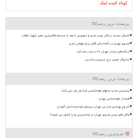
کوتاه کننده لینک
پربیننده ترین رصدکالا
احتمال تمدید رایگان بودن مترو و اتوبوس تا بعد از مراسم خاکسپاری رهبر شهید انقلاب
متروی تهران در آماده باش کامل برای مهمانی غدیر
درآمدهای پایدار تهران ۴۷ درصد رشد کرد
سازوکار تعیین نرخ سرویس مدارس
پربحث ترین رصدکالا
پیشبینی جدید مدلهای هواشناسی گرما ول مان نمی کند!
هشدار هواشناسی تهران
شروع بهسازی مدارس تهران برمبنای خواسته دانش آموزان
واگن های چینی متروی تهران از چه مسیری وارد کشور می شوند؟
جدیدترین رصدکالا