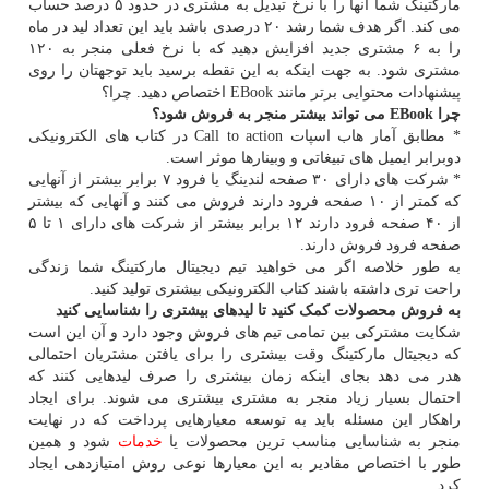
مارکتینگ شما آنها را با نرخ تبدیل به مشتری در حدود ۵ درصد حساب
می کند. اگر هدف شما رشد ۲۰ درصدی باشد باید این تعداد لید در ماه
را به ۶ مشتری جدید افزایش دهید که با نرخ فعلی منجر به ۱۲۰
مشتری شود. به جهت اینکه به این نقطه برسید باید توجهتان را روی
پیشنهادات محتوایی برتر مانند EBook اختصاص دهید. چرا؟
چرا EBook می تواند بیشتر منجر به فروش شود؟
* مطابق آمار هاب اسپات Call to action در کتاب های الکترونیکی
دوبرابر ایمیل های تبیغاتی و وبینارها موثر است.
* شرکت های دارای ۳۰ صفحه لندینگ یا فرود ۷ برابر بیشتر از آنهایی
که کمتر از ۱۰ صفحه فرود دارند فروش می کنند و آنهایی که بیشتر
از ۴۰ صفحه فرود دارند ۱۲ برابر بیشتر از شرکت های دارای ۱ تا ۵
صفحه فرود فروش دارند.
به طور خلاصه اگر می خواهید تیم دیجیتال مارکتینگ شما زندگی
راحت تری داشته باشند کتاب الکترونیکی بیشتری تولید کنید.
به فروش محصولات کمک کنید تا لیدهای بیشتری را شناسایی کنید
شکایت مشترکی بین تمامی تیم های فروش وجود دارد و آن این است
که دیجیتال مارکتینگ وقت بیشتری را برای یافتن مشتریان احتمالی
هدر می دهد بجای اینکه زمان بیشتری را صرف لیدهایی کنند که
احتمال بسیار زیاد منجر به مشتری بیشتری می شوند. برای ایجاد
راهکار این مسئله باید به توسعه معیارهایی پرداخت که در نهایت
منجر به شناسایی مناسب ترین محصولات یا
خدمات
شود و همین
طور با اختصاص مقادیر به این معیارها نوعی روش امتیازدهی ایجاد
کرد.