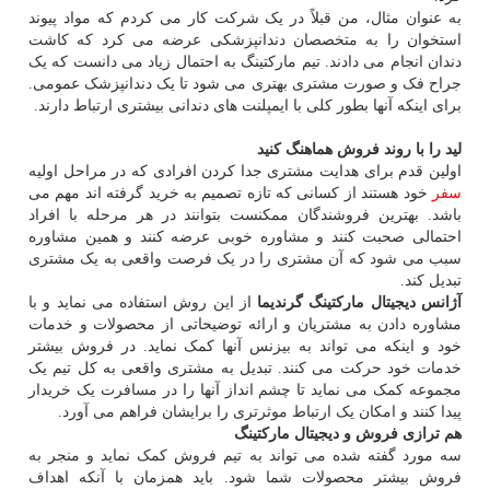
به عنوان مثال، من قبلاً در یک شرکت کار می کردم که مواد پیوند
استخوان را به متخصصان دندانپزشکی عرضه می کرد که کاشت
دندان انجام می دادند. تیم مارکتینگ به احتمال زیاد می دانست که یک
جراح فک و صورت مشتری بهتری می شود تا یک دندانپزشک عمومی.
برای اینکه آنها بطور کلی با ایمپلنت های دندانی بیشتری ارتباط دارند.
لید را با روند فروش هماهنگ کنید
اولین قدم برای هدایت مشتری جدا کردن افرادی که در مراحل اولیه
سفر
خود هستند از کسانی که تازه تصمیم به خرید گرفته اند مهم می
باشد. بهترین فروشندگان ممکنست بتوانند در هر مرحله با افراد
احتمالی صحبت کنند و مشاوره خوبی عرضه کنند و همین مشاوره
سبب می شود که آن مشتری را در یک فرصت واقعی به یک مشتری
تبدیل کند.
آژانس دیجیتال مارکتینگ گرندیما
از این روش استفاده می نماید و با
مشاوره دادن به مشتریان و ارائه توضیحاتی از محصولات و خدمات
خود و اینکه می تواند به بیزنس آنها کمک نماید. در فروش بیشتر
خدمات خود حرکت می کنند. تبدیل به مشتری واقعی به کل تیم یک
مجموعه کمک می نماید تا چشم انداز آنها را در مسافرت یک خریدار
پیدا کنند و امکان یک ارتباط موثرتری را برایشان فراهم می آورد.
هم ترازی فروش و دیجیتال مارکتینگ
سه مورد گفته شده می تواند به تیم فروش کمک نماید و منجر به
فروش بیشتر محصولات شما شود. باید همزمان با آنکه اهداف