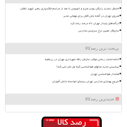
احتمال تمدید رایگان بودن مترو و اتوبوس تا بعد از مراسم خاکسپاری رهبر شهید انقلاب
متروی تهران در آماده باش کامل برای مهمانی غدیر
درآمدهای پایدار تهران ۴۷ درصد رشد کرد
سازوکار تعیین نرخ سرویس مدارس
پربحث ترین رصدکالا
ادامه خدمت رسانی موکب سازمان رفاه شهرداری تهران در زرباطیه
پیشبینی جدید مدلهای هواشناسی گرما ول مان نمی کند!
هشدار هواشناسی تهران
شروع بهسازی مدارس تهران برمبنای خواسته دانش آموزان
جدیدترین رصدکالا