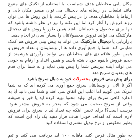
مکان یابی مخاطبان هدف شماست. با استفاده از تکنیک های متنوع
مانند تبلیغات در رسانه های دیجیتال می توان مسیر مکان یابی و
ارتباط با مخاطبان هدف را در پیش گرفت. با این روش ها می توان
روند فروش را آغاز کرد اما این نکته را نیز در نظر داشته باشید که
تنها برای محصول و خدماتتان باشد همین طور با روش های دیجیتال
مارکتینگ می توانید فروش محصولاتتان را بسیار آسان تر انجام دهید.
بازاریابی یا
دیجیتال مارکتینگ
می تواند به پیش بینی فروش هم کمک
شایانی کند. شما با جمع آوری داده ها از وبسایتتان و تعداد فروش و
همین طور علاقمندی های مخاطبان می توانید برآوردی هوشمند از
حجم فروش بالقوه خود داشته باشید و همین اعداد و ارقام به خوبی
می تواند آینده بیزینس شما را پیش بینی نماید و به شما برای قدم
های بعدیتان سرنخ دهد.
برای پیش بینی فروش
محصولات
خود به دنبال سرنخ باشید
اگر تا الان از وبسایتتان سرنخ جمع آوری می کرده اید که به شما
تبریک می گوییم اما اغلب این اتفاق نمی افتد و شما نمی دانید آیا به
اندازه کافی سرنخ برای تولید محتوا تهیه کرده اید یا خیر و همیشه
وقتی از سرنخ صحبت می شود که منجر به فروش بیشتر شود.
درست است؟! برای تعیین اینکه چه تعداد لید یا سرنخ برای فروش
لازم است که اهداف خودرا هدف قرار دهید یک راه این است که
بطور معکوس از نرخ تبدیل مشتری استفاده کنید.
به طور مثال فرض کنید ماهانه ۱۰۰ لید دریافت می کنید و تیم