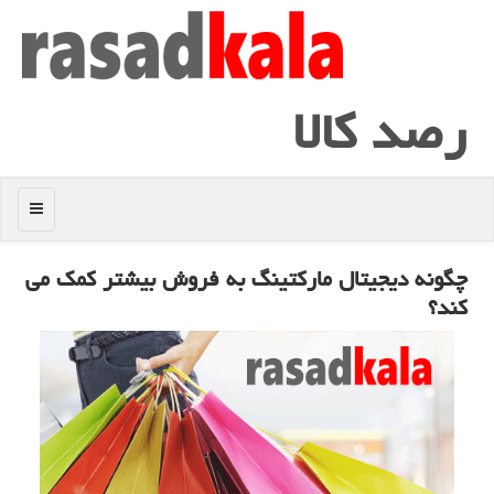
رصد كالا
منو
چگونه دیجیتال ماركتینگ به فروش بیشتر كمك می
كند؟