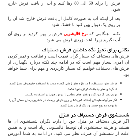
فرش را برای 60 الی 80 رها کنید و آب از بافت فرش خارج
شود.
بعد از اینکه آب به صورت کامل از بافت فرش خارج شد آن را
بر روی یک دیوار پهن کنید تا خشک شود.
نکته : هنگامی که
نرخ قالیشویی
فرش را پهن کردید بر روی آن
آب نگیرید زیرا باعث زردی فرش می شود.
نکاتی برای تمیز نگه داشتن فرش دستباف
فرش های دستباف که بسیار گران قیمت است و نظافت و تمیز کردن
آن امری بسیار مهم است که در ادامه چند نکته درباره نگهداری از
فرش های دستباف خواهیم که بسیار کاربردی و مهم برای شما خواهد
بود.
فرش های دستباف را در بازه های زمانی کوتاه مدت با استفاده جاروبرقی تمیز کنید
تا گرد و غبار به بافت فرش نفوذ نکند.
برای تمیز کردن گرد و غبار های سطحی از برس های زبر استفاده نکنید.
اگر هرگونه مایعاتی (مانند شربت) بر روی فرش ریخت در کمترین زمان ممکن آن را
با توجه به نوع جنس و رنگ فرش تمیز کنید.
شستشوی فرش دستباف در منزل
اگر فرش دستباف در منزل خود را دارید نگران شستشوی آن ها
هستید و هزینه شستشوی آن توسط قالیشویی زیاد است و به همین
علت از شستشو آن صرف نظر می کنید، در ادامه به شما آموزش