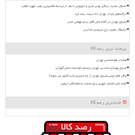
احتمال تمدید رایگان بودن مترو و اتوبوس تا بعد از مراسم خاکسپاری رهبر شهید انقلاب
درآمدهای پایدار تهران ۴۷ درصد رشد کرد
متروی تهران در آماده باش کامل برای مهمانی غدیر
سازوکار تعیین نرخ سرویس مدارس
پربحث ترین رصدکالا
هشدار هواشناسی تهران
شروع بهسازی مدارس تهران برمبنای خواسته دانش آموزان
واگن های چینی متروی تهران از چه مسیری وارد کشور می شوند؟
آماده باش خادمان شهری برای خدمت به جاماندگان اربعین
جدیدترین رصدکالا