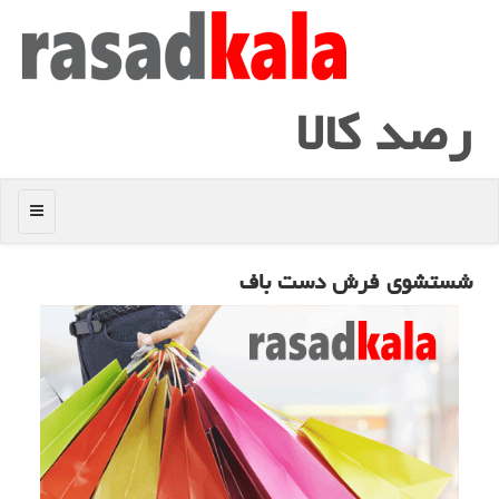
رصد كالا
منو
شستشوی فرش دست باف