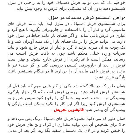
خواهیم داد که می توانید فرش دستباف خود را به راحتی در منزل
شستشو دهید بدون آن که مشکلی برای فرش به وجود پیش بیاید.
مراحل شستشو فرش دستباف در منزل
برای شستشوی فرش دستباف در منزل ابتدا باید مانند فرش های
ماشینی گرد و غبار آن را با استفاده از جاروبرقی بگیرید تا هیچ گرد و
غباری در فرش باقی نماند و اگر فضای باز مانند حیاط در منزل خود
دارید می توانید فرش را در یک فضای باز از یک میله آویزان کنید و با
یک چوب به آن ضربه بزنید تا گرد و غبار از فرش خارج شود و نباید
ضربات وارده خیلی محکم باشد چون به بافت فرش آسیب می
رساند، ممکن است با غبارگیری از فرش خارج نشوند و بهتر است
فرش را بعد از جاروبرقی کشیدن بررسی کنید و اگر شیء تیز یا
برنده در فرش باقی مانده آن را بردارید تا در هنگام شستشو باعث
پارگی فرش نشود.
همان طور که در بالا گفته شد یکی از کار هایی مهم که باید قبل از
شستشو فرش انجام دهید بررسی فرش است که اگر دچار پارگی،
پوسیدگی و ... شده شده بود حتما آن را رفوع کنید سپس شروع به
شستشوی فرش کنید زیرا اگر این کار را نکنید ممکن است پارگی یا
پوسیدگی آن بیشتر شود
قالیشویی تجریش
.
همان طور که می دانید معمولا فرش های دستباف رنگ پس می دهد و
حالا برای تشخیص آن می توانید مقداری از کرک و نخ های فرش خود
را خیس کرده و در لای یک دستمال سفید بگذارید اگر بعد از مدتی