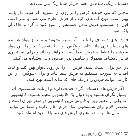
دستمال رنگی شده بود یعنی فرش شما رنگ پس می دهد.
محلی که می خواهید فرش را بر روی آن بشویید اگر شیب دار باشد
بهتر است چون آب های کثیف از فرش خارج می شود و بهتر است
قبل از شستشو فرش محل شستشو را تمیز کنید تا گرد و خاک آن
پاک شود.
فرش های دستباف را باید با آب سرد بشویید و نباید از مواد شوینده
های بسیار قوی مانند تاید، وایتکس و ... استفاده کنید زیرا این مواد
شوینده ها قطعا به فرش شما آسیب خواهند رساند و برای شستشوی
فرش دستباف معمولا از شامپو، پودر صابون و ... استفاده می کنند.
در آخر برای خشک شدن فرش آن را بر روی دیوار پهن کنید و نباید
آفتاب به صورت مستقیم به فرش شما بتابد و برای جلوگیری از این
کار می توانید فرش را در یک جای که سایه است پهن کنید.
اگر فرش های دستباف گران قیمت دارید و از بابت شستشوی آن
بسیار نگران هستید و به دنبال یک قالیشویی معبتر هستید، قالیشویی
آب یکی از معتبرترین و قدیمی ترین قالیشویی در شهر تهران است و
تخصص لازم برای شستشوی انواع فرش ها را دارند و شما می توانید
به آن ها بابت شستشوی فرش های دستباف خود اعتماد کنید.
1399/10/05
23:40:43