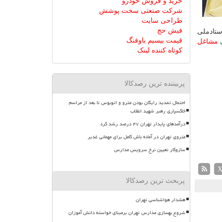
خرید و فروش خودرو
شرکت صنعتی سخت پوشش
طراحی سایت
فیش حج
دید ستادملی
قیمت بیسیم باوفنگ
مشاغل
کوتاه کننده لینک
پربیننده ترین رصدکالا
احتمال تمدید رایگان بودن مترو و اتوبوس تا بعد از مراسم
خاکسپاری رهبر شهید انقلاب
درآمدهای پایدار تهران ۴۷ درصد رشد کرد
متروی تهران در آماده باش کامل برای مهمانی غدیر
سازوکار تعیین نرخ سرویس مدارس
پربحث ترین رصدکالا
هشدار هواشناسی تهران
شروع بهسازی مدارس تهران برمبنای خواسته دانش آموزان