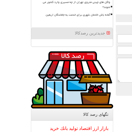
واگن های چینی متروی تهران از چه مسیری وارد کشور می
شوند؟
آماده باش خادمان شهری برای خدمت به جاماندگان اربعین
جدیدترین رصدکالا
تگهای رصد كالا
بازار
ارز
اقتصاد
تولید
بانك
خرید