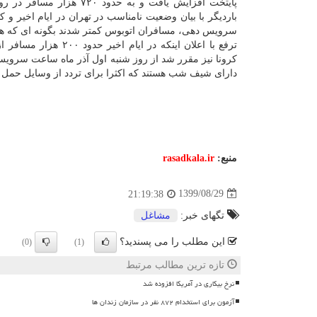
پایتخت افزایش یافت و به حدود ۷۲۰ هزار
باردیگر با بیان وضعیت نامناسب در تهران در ایام اخیر 
سرویس دهی، مسافران اتوبوس کمتر شدند بگونه ای که هم اکنون تعداد مس
ترفع با اعلان اینکه 
کرونا نیز مقرر شد از روز شنبه اول آذر ماه ساعت سرویس دهی اتوبوس به ساعت ۲۲ افزایش
دارای شیف شب هستند که اکثرا برای تردد از وسایل حمل 
منبع:
rasadkala.ir
1399/08/29
21:19:38
تگهای خبر:
مشاغل
این مطلب را می پسندید؟
(0)
(1)
تازه ترین مطالب مرتبط
نرخ بیکاری در آمریکا افزوده شد
آزمون برای استخدام ۸۷۲ نفر در سازمان زندان ها