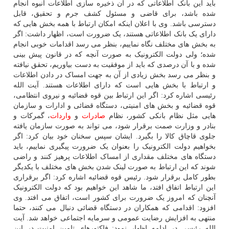
باید این بانک اطلاعاتی که در آن ذخیره سازی اطلاعات انبوه انجام
شده باشد، برای قاضی و مسئول کشف جرم و تحقیق، قابل
دسترسی باشد. وی با اعلان اینکه امکان ارتباط با همه بخش هایی که
دارای یک بانک اطلاعاتی هستند، یک ضرورت است، اظهار داشت: اگر
به بخش های مختلف نگاه نماییم، بنظر می رسد اقدامات خوبی انجام
شده؛ ولی دولت الکترونیک به صورت آنچه که در قانون پیش بینی
شده و با آن درصدی که باید از موفقیت به دست بیاوریم، تحقق نیافته
و بنظر می رسد بخش زیادی از آن به جهت امساک در دادن اطلاعات
و ارتباط با بخش هایی است که دارای اطلاعات هستند. آیت الله
رئیسی اشاره کرد: اگر این ارتباط بین قوه قضائیه و نیروی انتظامی،
قوه قضائیه و بخش های امنیتی، دستگاه قضائی و ادارات و سازمان
هایی مثل نظام بانکی کشور، نظام
صادرات
و
واردات
، گمرکات و
بنادر و وزارت صمت برقرار شود، می تواند به صورت سازمان یافته
جلوی قاچاق کالا را بگیرد. ایشان سپس سخنان خود بیان کرد: اگر
بخواهیم دولت الکترونیک را بعنوان یک ضرورت پیگیری نماییم، باید
دستگاه های مختلف مقداری از امساک اطلاعات پرهیز کنند و راضی
شوند که این ارتباط به صورت لینک شدن بخش های مختلف با یکدیگر
بطور کامل برقرار شود. رئیس قوه قضائیه اشاره کرد: اگر برقراری
این ارتباط اتفاق افتد، ما شاهد این خواهیم بود که دولت الکترونیک
آنچنان که امروز یک ضرورت برای کشور است، اتفاق می افتد. وی
افزود: اقدامی که همکاران در دستگاه قضائی دنبال می کنند، حتما
منتهی به افزایش رضایت عمومی و سرمایه اجتماعی خواهد شد. آیت
الله رئیسی در ادامه اظهار نمود: فاکتورهای تامین امنیت در این