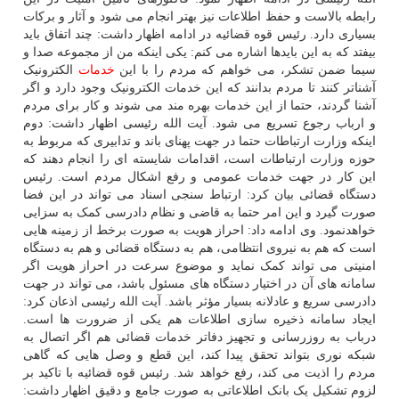
رابطه بالاست و حفظ اطلاعات نیز بهتر انجام می شود و آثار و برکات
بسیاری دارد. رئیس قوه قضائیه در ادامه اظهار داشت: چند اتفاق باید
بیفتد که به این بایدها اشاره می کنم: یکی اینکه من از مجموعه صدا و
سیما ضمن تشکر، می خواهم که مردم را با این
خدمات
الکترونیک
آشناتر کنند تا مردم بدانند که این خدمات الکترونیک وجود دارد و اگر
آشنا گردند، حتما از این خدمات بهره مند می شوند و کار برای مردم
و ارباب رجوع تسریع می شود. آیت الله رئیسی اظهار داشت: دوم
اینکه وزارت ارتباطات حتما در جهت پهنای باند و تدابیری که مربوط به
حوزه وزارت ارتباطات است، اقدامات شایسته ای را انجام دهند که
این کار در جهت خدمات عمومی و رفع اشکال مردم است. رئیس
دستگاه قضائی بیان کرد: ارتباط سنجی اسناد می تواند در این فضا
صورت گیرد و این امر حتما به قاضی و نظام دادرسی کمک به سزایی
خواهدنمود. وی ادامه داد: احراز هویت به صورت برخط از زمینه هایی
است که هم به نیروی انتظامی، هم به دستگاه قضائی و هم به دستگاه
امنیتی می تواند کمک نماید و موضوع سرعت در احراز هویت اگر
سامانه های آن در اختیار دستگاه های مسئول باشد، می تواند در جهت
دادرسی سریع و عادلانه بسیار مؤثر باشد. آیت الله رئیسی اذعان کرد:
ایجاد سامانه ذخیره سازی اطلاعات هم یکی از ضرورت ها است.
درباب به روزرسانی و تجهیز دفاتر خدمات قضائی هم اگر اتصال به
شبکه نوری بتواند تحقق پیدا کند، این قطع و وصل هایی که گاهی
مردم را اذیت می کند، رفع خواهد شد. رئیس قوه قضائیه با تاکید بر
لزوم تشکیل یک بانک اطلاعاتی به صورت جامع و دقیق اظهار داشت: