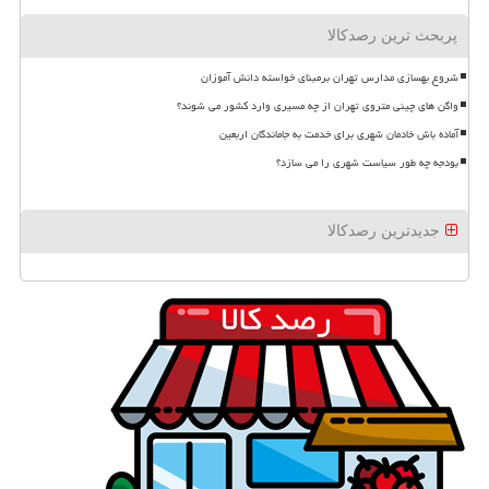
پربحث ترین رصدکالا
شروع بهسازی مدارس تهران برمبنای خواسته دانش آموزان
واگن های چینی متروی تهران از چه مسیری وارد کشور می شوند؟
آماده باش خادمان شهری برای خدمت به جاماندگان اربعین
بودجه چه طور سیاست شهری را می سازد؟
جدیدترین رصدکالا