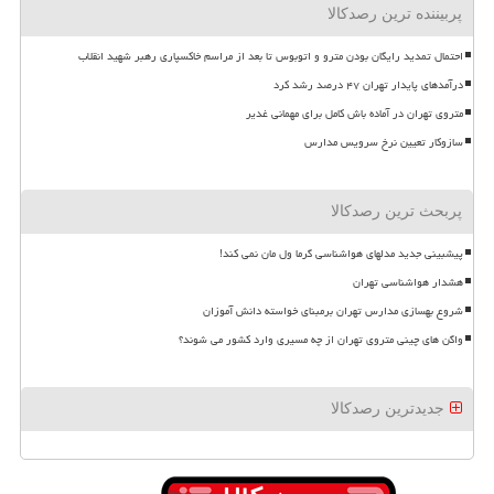
پربیننده ترین رصدکالا
احتمال تمدید رایگان بودن مترو و اتوبوس تا بعد از مراسم خاکسپاری رهبر شهید انقلاب
درآمدهای پایدار تهران ۴۷ درصد رشد کرد
متروی تهران در آماده باش کامل برای مهمانی غدیر
سازوکار تعیین نرخ سرویس مدارس
پربحث ترین رصدکالا
پیشبینی جدید مدلهای هواشناسی گرما ول مان نمی کند!
هشدار هواشناسی تهران
شروع بهسازی مدارس تهران برمبنای خواسته دانش آموزان
واگن های چینی متروی تهران از چه مسیری وارد کشور می شوند؟
جدیدترین رصدکالا