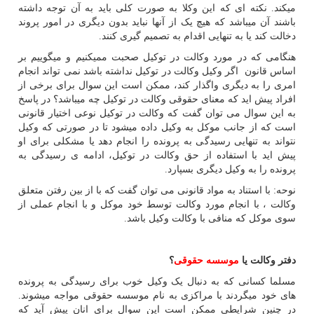
میکند. نکته ای که این وکلا به صورت کلی باید به آن توجه داشته
باشند آن میباشد که هیچ یک از آنها نباید بدون دیگری در امور پروند
دخالت کند یا به تنهایی اقدام به تصمیم گیری کنند.
هنگامی که در مورد وکالت در توکیل صحبت ممیکنیم و میگوییم بر
اساس قانون اگر وکیل وکالت در توکیل نداشته باشد نمی تواند انجام
امری را به دیگری واگذار کند، ممکن است این سوال برای برخی از
افراد پیش اید که معنای حقوقی وکالت در توکیل چه میباشد؟ در پاسخ
به این سوال می توان گفت که وکالت در توکیل نوعی اختیار قانونی
است که از جانب موکل به وکیل داده میشود تا در صورتی که وکیل
نتواند به تنهایی رسیدگی به پرونده را انجام دهد یا مشکلی برای او
پیش اید با استفاده از حق وکالت در توکیل، ادامه ی رسیدگی به
پرونده را به وکیل دیگری بسپارد.
نوحه: با استناد به مواد قانونی می توان گفت که با از بین رفتن متعلق
وکالت ، با انجام مورد وکالت توسط خود موکل و با انجام عملی از
سوی موکل که منافی با وکالت وکیل باشد.
دفتر وکالت یا
موسسه حقوقی
؟
مسلما کسانی که به دنبال یک وکیل خوب برای رسیدگی به پرونده
های خود میگردند با مراکزی به نام موسسه حقوقی مواجه میشوند.
در چنین شرایطی ممکن است این سوال برای انان پیش آید که