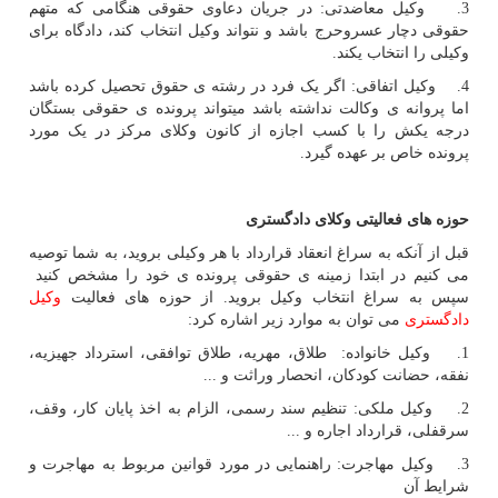
3. وکیل معاضدتی: در جریان دعاوی حقوقی هنگامی که متهم
حقوقی دچار عسروحرج باشد و نتواند وکیل انتخاب کند، دادگاه برای
وکیلی را انتخاب یکند.
4. وکیل اتفاقی: اگر یک فرد در رشته ی حقوق تحصیل کرده باشد
اما پروانه ی وکالت نداشته باشد میتواند پرونده ی حقوقی بستگان
درجه یکش را با کسب اجازه از کانون وکلای مرکز در یک مورد
پرونده خاص بر عهده گیرد.
حوزه های فعالیتی وکلای دادگستری
قبل از آنکه به سراغ انعقاد قرارداد با هر وکیلی بروید، به شما توصیه
می کنیم در ابتدا زمینه ی حقوقی پرونده ی خود را مشخص کنید
سپس به سراغ انتخاب وکیل بروید. از حوزه های فعالیت
وکیل
دادگستری
می توان به موارد زیر اشاره کرد:
1. وکیل خانواده: طلاق، مهریه، طلاق توافقی، استرداد جهیزیه،
نفقه، حضانت کودکان، انحصار وراثت و ...
2. وکیل ملکی: تنظیم سند رسمی، الزام به اخذ پایان کار، وقف،
سرقفلی، قرارداد اجاره و ...
3. وکیل مهاجرت: راهنمایی در مورد قوانین مربوط به مهاجرت و
شرایط آن