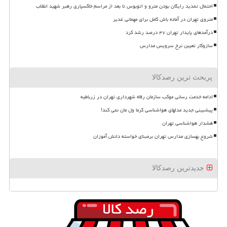
احتمال تمدید رایگان بودن مترو و اتوبوس تا بعد از مراسم خاکسپاری رهبر شهید انقلاب
متروی تهران در آماده باش کامل برای مهمانی غدیر
درآمدهای پایدار تهران ۴۷ درصد رشد کرد
سازوکار تعیین نرخ سرویس مدارس
پربحث ترین رصدکالا
ادامه خدمت رسانی موکب سازمان رفاه شهرداری تهران در زرباطیه
پیشبینی جدید مدلهای هواشناسی گرما ول مان نمی کند!
هشدار هواشناسی تهران
شروع بهسازی مدارس تهران برمبنای خواسته دانش آموزان
جدیدترین رصدکالا