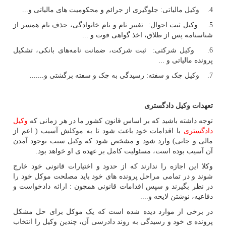
4. وکیل مالیاتی: جلوگیری از جرائم و محکومیت های مالیاتی و...
5. وکیل ثبت احوال: تغییر نام و نام خانوادگی، حذف نام همسر از
شناسنامه پس از طلاق، اخذ گواهی فوت و ...
6. وکیل شرکتی: ثبت شرکت، ضمانت نامه‌های بانکی، تشکیل
پرونده مالیاتی و ...
7. وکیل چک و سفته: رسیدگی به چک و سفته برگشتی و.......
تعهدات وکیل دادگستری
توجه داشته باشید که بر اساس قانون کشور ما در هر زمانی که
وکیل
دادگستری
با اقدامات خود باعث شود تا به موکلش آسیب ( اعم از
مالی و جانی) وارد شود و مشخص شود که وکیل سبب بوجود آمدن
آن آسیب بوده است، مسئولیت کامل بر عهده ی او خواهد بود.
وکلا این اجازه را ندارند که از حدود و اختیارات قانونی خود خارج
شوند و در تمامی مراحل پرونده های خود باید مصلحت موکل خود را
در نظر بگیرند و سپس اقدامات قانونی همچون : ارائه دادخواست و
دفاعیه، نوشتن لایحه و....
در برخی از موارد دیده شده است که یک موکل برای حل مشکل
پرونده ی خود و رسیدگی به روند دادرسی آن، چندین وکیل را انتخاب