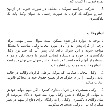
نمره قبولی را کسب کند.
5. شرکت مراسم سوگند یا تحلیف در صورت قبولی در ازمون
اختبارو سوگند یاد کردن به صورت رسمی به عنوان وکیل پایه یک
دادگستری.
انواع وکالت
با توجه به موارد ذکر شده ممکن است سوال بسیار مهمی برای
برخی از افراد پیش اید و آن در مورد انتخاب وکیل مناسب با مشکل
مواجه شوند و این سوال برای انان پیش آید که چند نوع وکیل
دادگستری در حوزه ی دستگاه قضایی کشور ما وجود دارد و موارد
استفاده از آنها چگونه است؟ در پاسخ به این سوال می توان در رابطه
با انواع وکالت به موارد زیر اشاره کرد:
1. وکیل انتخابی: هنگامی که موکل در طی قرارداد وکالت در حالت
عادی، وکیلی را برای جلوگیری از تضییع حقوق خود در محاکم قانونی
انتخاب میکند.
2. وکیل تسخیری: در جریان دعاوی کیفری، اگر متهم نتواند خودش
به تنهایی از مزایای داشتن وکیل بهره مند شود، دادگاه مربوطه از
میان وکلای دادگستری، وکیلی را به رایگان برای دفاع از متهم در نظر
میگیرد که ب ان وکیل تسخیری میگویند.