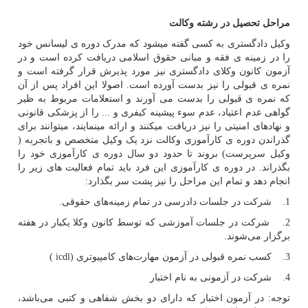
مراحل تحصیل در رشته وکالت
وکیل دادگستری به کسی گفته میشود که مدرک دوره ی لیسانس خود
را در زمینه ی فقه و مبانی حقوق اسلامی دریافت کرده است و در
آزمون کانون وکلای دادگستری نیز مورد پذیرش قرار گرفته است و
نمره ی قبولی را نیز بدست آورده است. اصولا این افراد پس از آن
که نمره ی قبولی را بدست می آورند و استعلامات مربوط به ظیر
گواهی عدم اعتیاد، عدم سوء پیشینه کیفری و ... را از پزشکی قانونی
و نهاد‌های امنیتی را نیز دریافت میکنند و ارائه مینمایند، میتوانند برای
گذراندن دوره ی کارآموزی وکالت نزد یک وکیل متخصص و باتجربه (
وکیل سرپرست) بروند تا حدود دو سال دوره ی کارآموزی خود را
بگذراند. در دوره ی کارآموزی این فرد باید تمام فعالیت های زیر را
انجام دهد و تمام این مراحل را نیز پشت سر بگذارد:
1. شرکت در جلسات دادرسی در تمام زمینه‌های حقوقی.
2. شرکت در جلسات آموزشی که توسط کانون وکلا یکبار در هفته
برگزار می‌شوند.
3. کسب نمره قبولی در آزمون مهارت‌های کامپیوتری (
icdl
)
4. شرکت در آزمونی به نام اختبار
توجه: در آزمون اختبار که دارای دو بخش شفاهی و کتبی می‌باشد،