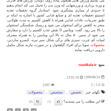
می نماییم ورزش هایی همچون پیاده روی، دویدن، ورزش های قدرتی
و وزنه برداری و ورزشهایی که وزن بدن را تحمل می کند انجام بدهیم
تا حدودی از بیماری پیشگیری شود. استادیار گروه تحقیقات تغذیه
انستیتو تحقیقات تغذیه ای و صنایع غذایی کشور با اشاره به اینکه بر
طبق تجربیات، عادات غذایی همراه با کاهش کلسیم به مدت طولانی،
منجر به کاهش تراکم استخوان می شود و ریسک شکستگی استخوان
را بالا می رود، گفت: ویتامین D نقش جذب کلسیم را دارد و سفارش
می شود از سنین ۵۰ سال به بالا این ویتامین را به همراه مصرف
لبنیات کم چرب، سبزی های برگی شکل سبز تیره، کنسرو ساردین،
محصولات
سویا برای افراد گیاهخوار و در صورت نیازبه شکل مکمل
دارویی دریافت نمایند.
منبع:
rasadkala.ir
1399/08/24
23:02:10
2183
5
/
5.0
تگهای خبر:
تخصص
,
متخصص
,
محصولات
این مطلب را می پسندید؟
(0)
(1)