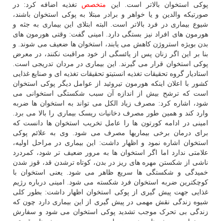
پوکی استخوان بالاتر است. این
متخصص
تغذیه اضافه کرد: در
صورتیکه والدین و یا خواهر و برادر مبتلا به پوکی استخوان باشند،
شیوع بیماری در فرد بالاتر است. البته ابتلای این بیماری به جثه و
هورمون های افراد نیز بستگی دارد. امینی گفت: وقتی هورمون های
بدن بویژه استروژن کاهش می یابند، استخوان ها ضعیف می شوند. و
بنا بر این اگر زنان پس از یائسگی از خود مراقبت نکنند، در معرض
پوکی استخوان قرار می گیرند. این بیماری در مردان تدریجی است.
استادیار گروه تحقیقات تغذیه انستیتو تحقیقات تغذیه ای و صنایع غذایی
کشور با اعلان اینکه هورمون تیروئید از عوامل دیگر پوکی استخوان
است که ترشح بیش از اندازه آن سبب شکستگی استخوانی می
شود، اشاره کرد: مصرف زیاد الکل می تواند به استخوان ها ضربه
وارد کند و همین طور مصرف دخانیات ریسک بیماری را بالا می برد.
امینی در ادامه کورتون ها را عامل تخریب استخوان ها دانست که
برای درمان برخی بیماریها مصرف می شود. وی به علائم پوکی
استخوان اشاره نمود و اظهار داشت: این بیماری در مراحل اولیه،
علامتی ندارد اما اگر استخوان ها به مرور ضعیف تر شود، کمردرد
ناشی از شکستن مهره های ریز در بدن، کوتاه ترشدن قد، قوز شدن
خمیدگی و شکستگی ها سریع ظاهر می شود. یعنی استخوان با
کوچکترین ضربه استخوان فرد شکسته می شود. امینی درباره رژیم
غذایی جهت پیش گیری از پوکی استخوان اظهار داشت: بطور کلی
شیوه زندگی نقش مهمی در پیش گیری از این بیماری دارد چون که
زندگی بی تحرک موجب تشدید پوکی استخوان می شود و سفارش