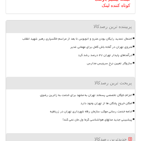
کوتاه کننده لینک
پربیننده ترین رصدکالا
احتمال تمدید رایگان بودن مترو و اتوبوس تا بعد از مراسم خاکسپاری رهبر شهید انقلاب
متروی تهران در آماده باش کامل برای مهمانی غدیر
درآمدهای پایدار تهران ۴۷ درصد رشد کرد
سازوکار تعیین نرخ سرویس مدارس
پربحث ترین رصدکالا
اعزام ناوگان تخصصی پسماند تهران به مشهد برای خدمت به زائرین رضوی
امکان خروج پادگان ها از تهران وجود دارد
ادامه خدمت رسانی موکب سازمان رفاه شهرداری تهران در زرباطیه
پیشبینی جدید مدلهای هواشناسی گرما ول مان نمی کند!
جدیدترین رصدکالا