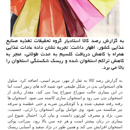
به گزارش رصد كالا استادیار گروه تحقیقات تغذیه صنایع
غذایی كشور، اظهار داشت: تجربه نشان داده عادات غذایی
همراه با كاهش دریافت كلسیم به مدت طولانی، منجر به
كاهش تراكم استخوان شده و ریسك شكستگی استخوان را
بالا می برد.
به گزارش رصد کالا به نقل از مهر، مریم امینی، اضافه کرد: سلول
های استخوانی بدن در شکل طبیعی خود شبیه لانه های زنبور است اما
در این بیماری حالت سوراخ سوراخ پیدا می کند، مقدار زیادی از
استخوان بدن می رود و استخوان سازی کاسته می شود. استخوان ها
رفته رفته ضعیف شده و با کوچکترین ضربه و حتی عطسه و سرفه
نیز شکسته می شود. وی عوامل پوکی استخوان را ارثی، جنسیت،
سن، نژاد و مصرف کورتون دانست و بیان کرد: احتمال شیوع این
بیماری در زنان بیشتر است و هر چه سن بالا رود، بمراتب پوکی
استخوان افزایش می کند و همین طور در نژاد سفید و آسیایی ریسک