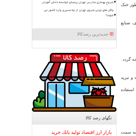
شروع بهسازی مدارس تهران برمبنای خواسته دانش آموزان
طور خنک
واگن های چینی متروی تهران از چه مسیری وارد کشور می
شوند؟
، صنایع
جدیدترین رصدکالا
ه گردد.
 و تبرید
استفاده
تگهای رصد كالا
بازار
ارز
اقتصاد
تولید
بانك
خرید
 به سمت