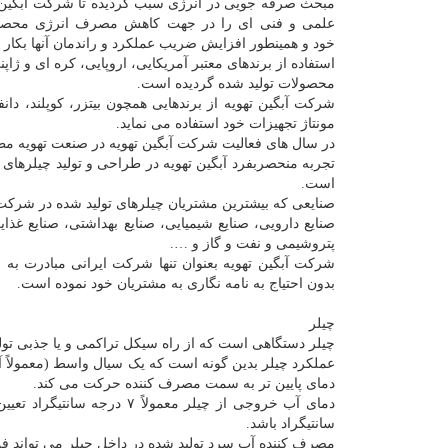
مبحث صرفه جویی در انرژی سبب گردیده تا شرکت آبگین ته
علمی و فنی ای را در جهت کاهش مصرف انرژی محصول
خود و همینطور افزایش ضریب عملکرد و راندمان آنها بکار گ
استفاده از برندهای معتبر آمریکایی، اروپایی، کره ای 
محصولات تولید شده گردیده است.
شرکت آبگین تهویه از برندهایی همچون بیتزر، کوپلند، د
مونتاژ تجهیزات خود استفاده می نماید.
در سال های فعالیت شرکت آبگین تهویه در صنعت تهویه مط
تجربه منحصربفرد آبگین تهویه در طراحی و تولید چیلرهای
است.
صنایعی که بیشترین مشتریان چیلرهای تولید شده در شرکت آب
صنایع دارویی، صنایع شیمیایی، صنایع بهداشتی، صنایع غذا
پتروشیمی و نفت و گاز و ….
شرکت آبگین تهویه بعنوان تنها شرکت ایرانی مبادرت به 
بدون احتیاج به نامه نگاری به مشتریان خود نموده است.
چیلر
چیلر دستگاهی است که از راه سیکل تراکمی و یا جذبی تو
عملکرد چیلر بدین گونه است که یک سیال واسط (معمولاً آب
دمای پایین تر به سمت مصرف کننده حرکت می کند.
دمای آب خروجی از چیلر معمو
سانتیگراد باشد.
مصرف کننده آب سرد تولید شده در داخل چیلر می تواند فن 