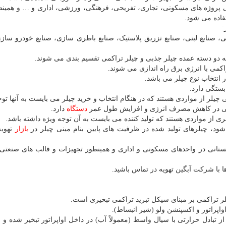
نی پروژه های مسکونی، تجاری، تفریحی، فرهنگی، ورزشی، اداری و … و همین
فاده می شود.
:
یی، صنایع لبنی، صنایع تزریق پلاستیک، صنایع باطری سازی، صنایع خودرو سازی
 دو دسته عمده چیلر جذبی و چیلر تراکمی تقسیم بندی می شوند.
اکمی با انرژی برق راه اندازی می شوند.
انتخاب نوع چیلر می باشد.
ستگی دارد.
 از مواردی هستند که در هنگام انتخاب و خرید چیلر می بایست به آنها توج
سزایی در کاهش مصرف انرژی و افزایش طول عمر
دستگاه
دارد.
ی از مواردی هستند که تولید کننده می بایست به آن توجه ویژه داشته باشد.
ود، چیلرهای تولید شده در ظرفیت های پایین بنام مینی چیلر در
بازار
تهویه
ستانی در واحدهای مسکونی و اداری و همینطور تجهیزات و قالب های صنعتی 
 با شرکت آبگین تهویه در تماس باشید.
لر تراکمی بر مبنای سیکل تبرید تراکمی تبخیری است.
واپراتور و اکسپنشن ولو (شیر انبساط).
 تبادل حرارتی با سیال واسط (معمولاً آب) در داخل اواپراتور تبخیر شده و