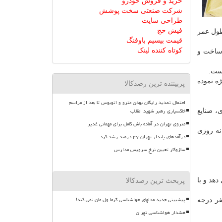
خرید و فروش خودرو
شرکت صنعتی سخت پوشش
طراحی سایت
فیش حج
طول عمر
قیمت بیسیم باوفنگ
کوتاه کننده لینک
 ساخت و
است.
ه نموده
پربیننده ترین رصدکالا
احتمال تمدید رایگان بودن مترو و اتوبوس تا بعد از مراسم
خاکسپاری رهبر شهید انقلاب
 صنایع
متروی تهران در آماده باش کامل برای مهمانی غدیر
ه روزی
درآمدهای پایدار تهران ۴۷ درصد رشد کرد
سازوکار تعیین نرخ سرویس مدارس
هد و با
پربحث ترین رصدکالا
پیشبینی جدید مدلهای هواشناسی گرما ول مان نمی کند!
 صفر درجه
هشدار هواشناسی تهران