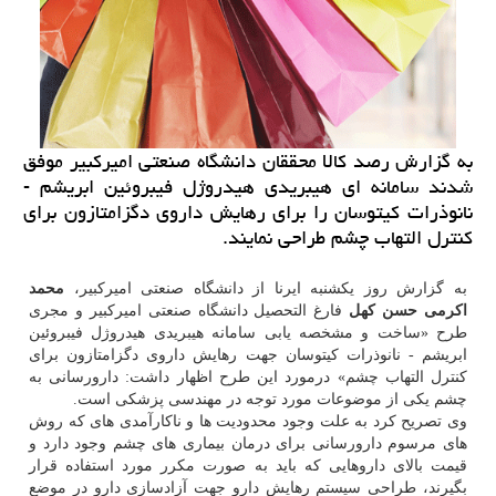
به گزارش رصد كالا محققان دانشگاه صنعتی امیركبیر موفق
شدند سامانه ای هیبریدی هیدروژل فیبروئین ابریشم -
نانوذرات كیتوسان را برای رهایش داروی دگزامتازون برای
كنترل التهاب چشم طراحی نمایند.
به گزارش روز یکشنبه ایرنا از دانشگاه صنعتی امیرکبیر،
محمد
اکرمی حسن کهل
فارغ التحصیل دانشگاه صنعتی امیرکبیر و مجری
طرح «ساخت و مشخصه یابی سامانه هیبریدی هیدروژل فیبروئین
ابریشم - نانوذرات کیتوسان جهت رهایش داروی دگزامتازون برای
کنترل التهاب چشم» درمورد این طرح اظهار داشت: دارورسانی به
چشم یکی از موضوعات مورد توجه در مهندسی پزشکی است.
وی تصریح کرد به علت وجود محدودیت ها و ناکارآمدی های که روش
های مرسوم دارورسانی برای درمان بیماری های چشم وجود دارد و
قیمت بالای داروهایی که باید به صورت مکرر مورد استفاده قرار
بگیرند، طراحی سیستم رهایش دارو جهت آزادسازی دارو در موضع