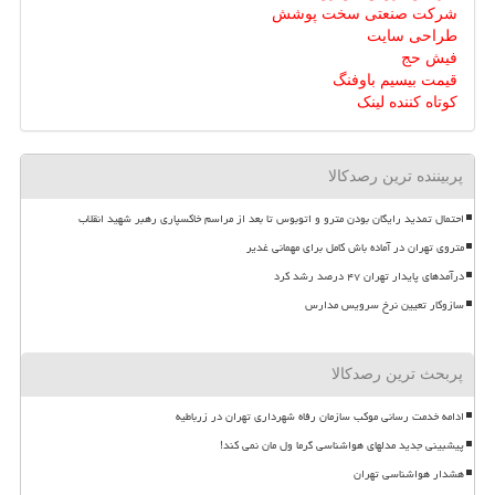
شرکت صنعتی سخت پوشش
طراحی سایت
فیش حج
قیمت بیسیم باوفنگ
کوتاه کننده لینک
پربیننده ترین رصدکالا
احتمال تمدید رایگان بودن مترو و اتوبوس تا بعد از مراسم خاکسپاری رهبر شهید انقلاب
متروی تهران در آماده باش کامل برای مهمانی غدیر
درآمدهای پایدار تهران ۴۷ درصد رشد کرد
سازوکار تعیین نرخ سرویس مدارس
پربحث ترین رصدکالا
ادامه خدمت رسانی موکب سازمان رفاه شهرداری تهران در زرباطیه
پیشبینی جدید مدلهای هواشناسی گرما ول مان نمی کند!
هشدار هواشناسی تهران