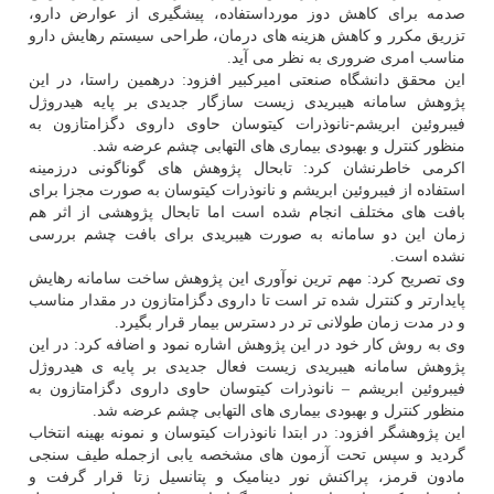
صدمه برای کاهش دوز مورداستفاده، پیشگیری از عوارض دارو،
تزریق مکرر و کاهش هزینه های درمان، طراحی سیستم رهایش دارو
مناسب امری ضروری به نظر می آید.
این محقق دانشگاه صنعتی امیرکبیر افزود: درهمین راستا، در این
پژوهش سامانه هیبریدی زیست سازگار جدیدی بر پایه هیدروژل
فیبروئین ابریشم-نانوذرات کیتوسان حاوی داروی دگزامتازون به
منظور کنترل و بهبودی بیماری های التهابی چشم عرضه شد.
اکرمی خاطرنشان کرد: تابحال پژوهش های گوناگونی درزمینه
استفاده از فیبروئین ابریشم و نانوذرات کیتوسان به صورت مجزا برای
بافت های مختلف انجام شده است اما تابحال پژوهشی از اثر هم
زمان این دو سامانه به صورت هیبریدی برای بافت چشم بررسی
نشده است.
وی تصریح کرد: مهم ترین نوآوری این پژوهش ساخت سامانه رهایش
پایدارتر و کنترل شده تر است تا داروی دگزامتازون در مقدار مناسب
و در مدت زمان طولانی تر در دسترس بیمار قرار بگیرد.
وی به روش کار خود در این پژوهش اشاره نمود و اضافه کرد: در این
پژوهش سامانه هیبریدی زیست فعال جدیدی بر پایه ی هیدروژل
فیبروئین ابریشم – نانوذرات کیتوسان حاوی داروی دگزامتازون به
منظور کنترل و بهبودی بیماری های التهابی چشم عرضه شد.
این پژوهشگر افزود: در ابتدا نانوذرات کیتوسان و نمونه بهینه انتخاب
گردید و سپس تحت آزمون های مشخصه یابی ازجمله طیف سنجی
مادون قرمز، پراکنش نور دینامیک و پتانسیل زتا قرار گرفت و