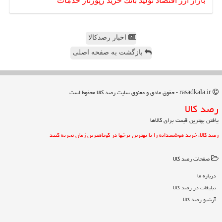
بازار
ارز
اقتصاد
تولید
بانك
خرید
رپورتاژ
خدمات
اخبار رصدکالا
بازگشت به صفحه اصلی
rasadkala.ir - حقوق مادی و معنوی سایت رصد كالا محفوظ است
رصد كالا
یافتن بهترین قیمت برای کالاها
رصد کالا، خرید هوشمندانه را با بهترین نرخها در کوتاهترین زمان تجربه کنید
صفحات رصد كالا
درباره ما
تبلیغات در رصد كالا
آرشیو رصد كالا