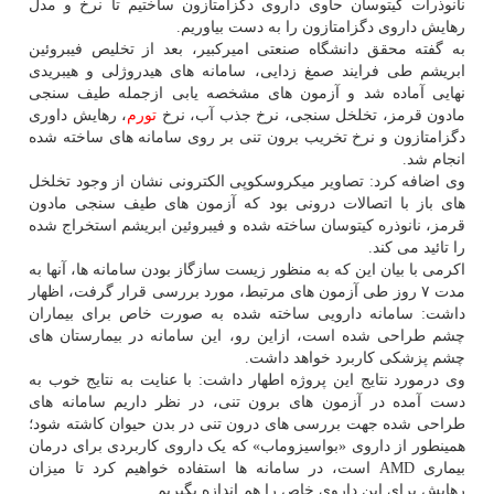
نانوذرات کیتوسان حاوی داروی دگزامتازون ساختیم تا نرخ و مدل
رهایش داروی دگزامتازون را به دست بیاوریم.
به گفته محقق دانشگاه صنعتی امیرکبیر، بعد از تخلیص فیبروئین
ابریشم طی فرایند صمغ زدایی، سامانه های هیدروژلی و هیبریدی
نهایی آماده شد و آزمون های مشخصه یابی ازجمله طیف سنجی
مادون قرمز، تخلخل سنجی، نرخ جذب آب، نرخ
تورم
، رهایش داوری
دگزامتازون و نرخ تخریب برون تنی بر روی سامانه های ساخته شده
انجام شد.
وی اضافه کرد: تصاویر میکروسکوپی الکترونی نشان از وجود تخلخل
های باز با اتصالات درونی بود که آزمون های طیف سنجی مادون
قرمز، نانوذره کیتوسان ساخته شده و فیبروئین ابریشم استخراج شده
را تائید می کند.
اکرمی با بیان این که به منظور زیست سازگاز بودن سامانه ها، آنها به
مدت ۷ روز طی آزمون های مرتبط، مورد بررسی قرار گرفت، اظهار
داشت: سامانه دارویی ساخته شده به صورت خاص برای بیماران
چشم طراحی شده است، ازاین رو، این سامانه در بیمارستان های
چشم پزشکی کاربرد خواهد داشت.
وی درمورد نتایج این پروژه اطهار داشت: با عنایت به نتایج خوب به
دست آمده در آزمون های برون تنی، در نظر داریم سامانه های
طراحی شده جهت بررسی های درون تنی در بدن حیوان کاشته شود؛
همینطور از داروی «بواسیزوماب» که یک داروی کاربردی برای درمان
بیماری AMD است، در سامانه ها استفاده خواهیم کرد تا میزان
رهایش برای این داروی خاص را هم اندازه بگیریم.