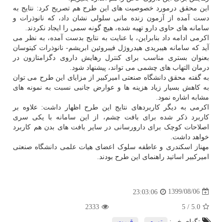
این محقق درمورد خصوصیت های این طرح هم تصریح کرد: نتایج به
دست آمده از آزمون زنده مانی سلولی نشان داد، که نانوذرات و
سامانه های حاوی دارو تهیه شده، هیچ گونه سمی را ایجاد نکردند.
اکرمی ادامه داد بنابراین، با عنایت به نتایج بدست آمده، به نظر می
آید که سامانه هیبریدی هیدروژل فیبروئین ابریشم- نانوذرات کیتوسان
بعنوان بستری مناسب برای کنترل رهایش داروی دگزامتازون در
درمان التهاب های چشمی می تواند، پیشنهاد شود.
به گفته محقق دانشگاه صنعتی امیرکبیر از مزایای این طرح می توان
به کاهش بسیار زیاد هزینه ها و عوارض جانبی نسبت به نمونه های
مشابه اشاره نمود.
اکرمی به دیگر کاربردهای نتایج این طرح اظهار داشت: علاوه بر
کاربرد ذکر شده برای بافت چشم، از این سامانه با یکی سری
اصلاحات کوچک برای دارورسانی در سایر بافت های بدن هم کاربرد
خواهد داشت.
مهناز اسکندری و عاطفه سلوک اعضای هیات علمی دانشگاه صنعتی
امیرکبیر اساتید راهنمای این طرح بودند.
1399/08/06
23:03:06
2333
5
/
5.0
تگهای خبر:
تورم
,
قیمت