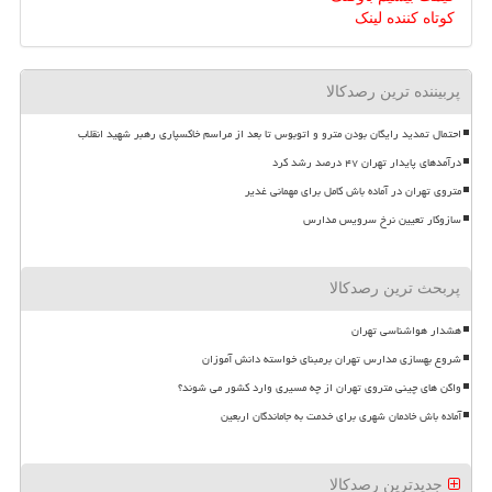
کوتاه کننده لینک
پربیننده ترین رصدکالا
احتمال تمدید رایگان بودن مترو و اتوبوس تا بعد از مراسم خاکسپاری رهبر شهید انقلاب
درآمدهای پایدار تهران ۴۷ درصد رشد کرد
متروی تهران در آماده باش کامل برای مهمانی غدیر
سازوکار تعیین نرخ سرویس مدارس
پربحث ترین رصدکالا
هشدار هواشناسی تهران
شروع بهسازی مدارس تهران برمبنای خواسته دانش آموزان
واگن های چینی متروی تهران از چه مسیری وارد کشور می شوند؟
آماده باش خادمان شهری برای خدمت به جاماندگان اربعین
جدیدترین رصدکالا