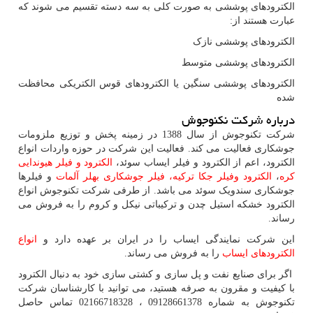
الکترودهای پوششی به صورت کلی به سه دسته تقسیم می شوند که
عبارت هستند از:
الکترودهای پوششی نازک
الکترودهای پوششی متوسط
الکترودهای پوششی سنگین یا الکترودهای قوس الکتریکی محافظت
شده
درباره شرکت نکنوجوش
شرکت تکنوجوش از سال 1388 در زمینه پخش و توزیع ملزومات
جوشکاری فعالیت می کند. فعالیت این شرکت در حوزه واردات انواع
الکترود، اعم از الکترود و فیلر ایساب سوئد،
الکترود و فیلر هیوندایی
کره
،
الکترود وفیلر جکا ترکیه،
فیلر جوشکاری بهلر آلمات
و فیلرها
جوشکاری سندویک سوئد می باشد. از طرفی شرکت تکنوجوش انواع
الکترود خشکه استیل چدن و ترکیباتی نیکل و کروم را به فروش می
رساند.
این شرکت نمایندگی ایساب را در ایران بر عهده دارد و
انواع
الکترودهای ایساب
را به فروش می رساند.
اگر برای صنایع نفت و پل سازی و کشتی سازی خود به دنبال الکترود
با کیفیت و مقرون به صرفه هستید، می توانید با کارشناسان شرکت
تکنوجوش به شماره 09128661378 ، 02166718328 تماس حاصل