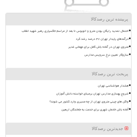
پربیننده ترین رصدکالا
احتمال تمدید رایگان بودن مترو و اتوبوس تا بعد از مراسم خاکسپاری رهبر شهید انقلاب
درآمدهای پایدار تهران ۴۷ درصد رشد کرد
متروی تهران در آماده باش کامل برای مهمانی غدیر
سازوکار تعیین نرخ سرویس مدارس
پربحث ترین رصدکالا
هشدار هواشناسی تهران
شروع بهسازی مدارس تهران برمبنای خواسته دانش آموزان
واگن های چینی متروی تهران از چه مسیری وارد کشور می شوند؟
آماده باش خادمان شهری برای خدمت به جاماندگان اربعین
جدیدترین رصدکالا