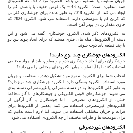
جریان متناوب یا مستقیم می باشد. الکترود نوع 6012، که الکترودی
همه منظوره است؛ الکترود 6013 یک قوس خفیف با پاشش کم را
ایجاد می کند. از الکترود 7018 به طور عمده برای جوشکاری فلزاتی
که کربن کم یا متوسطی دارند، استفاده می شود. الکترود 7024 که
حاوی مقدار زیادی پودر آهن است.
به الکترودهای ذکر شده، الکترود جوشکاری گفته می شود و این
دسته از الکترودها، میله های فلزی هستند که برای ایجاد پیوند بین دو
یا چند قطعه باید ذوب شوند.
الکترودهای جوشکاری چند نوع دارند؟
جوشکاران برای ایجاد جوشکاری بادوام و مقاوم، باید از مواد مختلفی
استفاده کنند، اما آیا تفاوت میان الکترودهای مختلف را می دانید؟
انتخاب شما برای الکترود به نوع مواد تشکیل دهنده، ضخامت و جریان
مورد استفاده الکترود بستگی دارد. الکترود جوشکاری چند نوع دارد؟
به طور کلی الکترودها به دو دسته مصرفی یا غیرمصرفی دسته بندی
می شوند. جوشکارهای قوس الکتریکی و جوشکارهای با گاز محافظ
خنثی، از الکترودهای مصرفی ، اما جوشکاران با گاز آرگون از
الکترودهای غیرمصرفی استفاده می کنند. بعضی از الکترودها برای
فزات و جریان مختلفی استفاده می شوند. اما لازم است بدانیم که
برای موقعیت ها و فلزات مختلف از چه الکترودی استفاده می شود.
الکترودهای غیرمصرفی