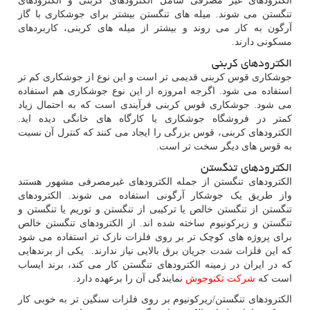
الکترودهای غیر مصرفی شامل الکترودهای کربنی و الکترودهای
تنگستن می شوند. میله های تنگستن بیشتر برای جوشکاری با گاز
آرگون به کار می روند و بیشتر از میله های کربنی، کاربردهای
مسکونی دارند.
الکترودهای کربنی
جوشکاری قوس کربنی قدیمی تر است و این نوع از جوشکاری کم تر
استفاده می شود. اگرجه امروزه از این نوع جوشکاری هم استفاده
می شود. جوشکاری قوس کربنی فرآیندی است که به احتمال زیاد
کمتر در فروشگاه جوشکاری یا کارگاه های خانگی دیده اید.
الکترودهای کربنی، قوس بزرگی را ایجاد می کنند که کنترل آن نسبت
به قوس های دیگر سخت تر است.
الکترودهای تنگستن
الکترودهای تنگستن از جمله الکترودهای غیرمصرفی مشهور هستند
واز طریق یک جوشکار آرگونی استفاده می شوند. الکترودهای
تنگستن از تنگستن خالص یا ترکیبی از تنگستن و توریم یا تنگستن و
تنگستن و زیرکونیوم ساخته شده اند. از الکترودهای تنگستن خالص
برای پروژه های کوچک تر بر روی فلزات نازک تر استفاده می شود
که این فلزات شدت جریان برق بالایی نیاز ندارند. یکی از برندهایی
که در ایران در زمینه الکترودهای تنگستن کار می کند، برند ایساب
است که
شرکت تکنوجوش
نمایندگی آن را برعهده دارد.
الکترودهای تنگستن/ریرکونیوم بر روی فلزات سنگین تر به خوبی کار