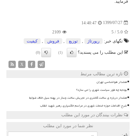
فرمایید.
1399/07/27
14:40:47
2109
5
/
5.0
تگهای خبر:
رپورتاژ
,
توزیع
,
فروش
,
كیفیت
این مطلب را می پسندید؟
(0)
(1)
X
تازه ترین مطالب مرتبط
هشدار هواشناسی تهران
بودجه چه طور سیاست شهری را می سازد؟
هشدار درباره ی ساخت کلانتری در تجریش ساخت وساز در پهنه سیل خلاف ضوابط
شرح اقدامات حوزه خدمات شهری در مراسم خاکسپاری رهبر شهید انقلاب
نظرات بینندگان در مورد این مطلب
نظر شما در مورد این مطلب
نام: