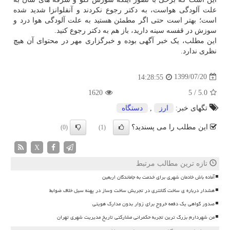
علت آلودگی هواست، به دکتر رجوع نکردند و آنفلوانزا شدید شده
است؛ بهتر است حتی اگر مطمئن هستید به علت آلودگی هوا درد و
سوزش در قفسه سینه دارید، باز هم به دکتر رجوع کنید.
این مطلب، یک خبر آگهی بوده و خبرگزاری مهر در محتوای آن هیچ
نظری ندارد.
1399/07/20
14:28:55
1620
5
/
5.0
تگهای خبر:
ارز
,
دستگاه
این مطلب را می پسندید؟
(0)
(1)
X
تازه ترین مطالب مرتبط
آماده باش خادمان شهری برای خدمت به جاماندگان اربعین
هشدار درباره ی ساخت کلانتری در تجریش ساخت وساز در پهنه سیل خلاف ضوابط
صدور گواهی یک دفعه خروج برای زوار بدون مدارک هویتی
من شهردارم بزرگ ترین تجربه حکمرانی مشارکتی تاریخ مدیریت شهری تهران