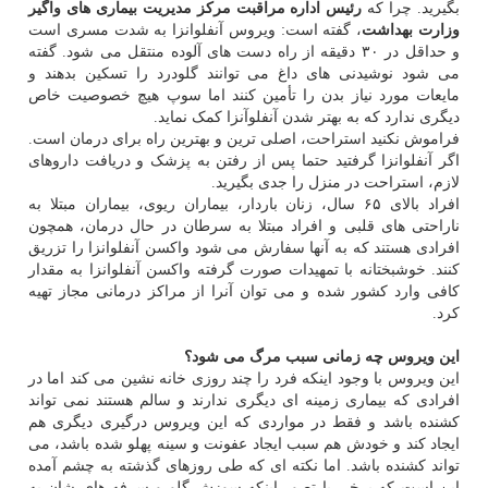
بگیرید. چرا که
رئیس اداره مراقبت مرکز مدیریت بیماری های واگیر
وزارت بهداشت
، گفته است: ویروس آنفلوانزا به شدت مسری است
و حداقل در ۳۰ دقیقه از راه دست های آلوده منتقل می شود. گفته
می شود نوشیدنی های داغ می توانند گلودرد را تسکین بدهند و
مایعات مورد نیاز بدن را تأمین کنند اما سوپ هیچ خصوصیت خاص
دیگری ندارد که به بهتر شدن آنفلوآنزا کمک نماید.
فراموش نکنید استراحت، اصلی ترین و بهترین راه برای درمان است.
اگر آنفلوانزا گرفتید حتما پس از رفتن به پزشک و دریافت داروهای
لازم، استراحت در منزل را جدی بگیرید.
افراد بالای ۶۵ سال، زنان باردار، بیماران ریوی، بیماران مبتلا به
ناراحتی های قلبی و افراد مبتلا به سرطان در حال درمان، همچون
افرادی هستند که به آنها سفارش می شود واکسن آنفلوانزا را تزریق
کنند. خوشبختانه با تمهیدات صورت گرفته واکسن آنفلوانزا به مقدار
کافی وارد کشور شده و می توان آنرا از مراکز درمانی مجاز تهیه
کرد.
این ویروس چه زمانی سبب مرگ می شود؟
این ویروس با وجود اینکه فرد را چند روزی خانه نشین می کند اما در
افرادی که بیماری زمینه ای دیگری ندارند و سالم هستند نمی تواند
کشنده باشد و فقط در مواردی که این ویروس درگیری دیگری هم
ایجاد کند و خودش هم سبب ایجاد عفونت و سینه پهلو شده باشد، می
تواند کشنده باشد. اما نکته ای که طی روزهای گذشته به چشم آمده
این است که برخی با تصور اینکه سوزش گلو و سرفه های شان به