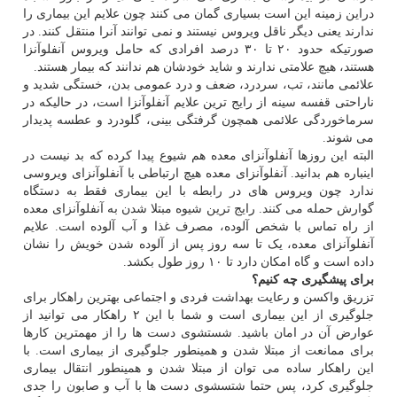
دراین زمینه این است بسیاری گمان می کنند چون علایم این بیماری را
ندارند یعنی دیگر ناقل ویروس نیستند و نمی توانند آنرا منتقل کنند. در
صورتیکه حدود ۲۰ تا ۳۰ درصد افرادی که حامل ویروس آنفلوآنزا
هستند، هیچ علامتی ندارند و شاید خودشان هم ندانند که بیمار هستند.
علائمی مانند، تب، سردرد، ضعف و درد عمومی بدن، خستگی شدید و
ناراحتی قفسه سینه از رایج ترین علایم آنفلوآنزا است، در حالیکه در
سرماخوردگی علائمی همچون گرفتگی بینی، گلودرد و عطسه پدیدار
می شوند.
البته این روزها آنفلوآنزای معده هم شیوع پیدا کرده که بد نیست در
اینباره هم بدانید. آنفلوآنزای معده هیچ ارتباطی با آنفلوآنزای ویروسی
ندارد چون ویروس های در رابطه با این بیماری فقط به دستگاه
گوارش حمله می کنند. رایج ترین شیوه مبتلا شدن به آنفلوآنزای معده
از راه تماس با شخص آلوده، مصرف غذا و آب آلوده است. علایم
آنفلوآنزای معده، یک تا سه روز پس از آلوده شدن خویش را نشان
داده است و گاه امکان دارد تا ۱۰ روز طول بکشد.
برای پیشگیری چه کنیم؟
تزریق واکسن و رعایت بهداشت فردی و اجتماعی بهترین راهکار برای
جلوگیری از این بیماری است و شما با این ۲ راهکار می توانید از
عوارض آن در امان باشید. شستشوی دست ها را از مهمترین کارها
برای ممانعت از مبتلا شدن و همینطور جلوگیری از بیماری است. با
این راهکار ساده می توان از مبتلا شدن و همینطور انتقال بیماری
جلوگیری کرد، پس حتما شتسشوی دست ها با آب و صابون را جدی