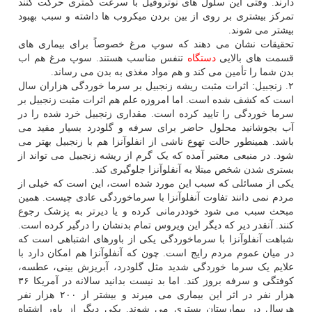
دارند. وقتی این سلول های نوتروفیل با سرعت کمتری حرکت کنند
تمرکز بیشتری بر روی از بین بردن میکروب ها داشته و سبب بهبود
بیشتر می شوند.
تحقیقات نشان می دهند که سوپ مرغ خصوصاً برای بیماری های
قسمت های بالایی
دستگاه
تنفس مناسب هستند. سوپ مرغ هم اب
بدن شما را تأمین می کند و هم مواد مغذی به بدن می رساند.
۲. زنجبیل: اثرات مثبت ریشه زنجبیل بر سرما خوردگی هزاران سال
است که کشف شده است. اما امروزه علم هم اثرات مثبت زنجبیل بر
سرما خوردگی را تایید کرده است. مقداری زنجبیل خرد شده را در
آب بجوشانید محلول حاضر برای سرفه و گلودرد بسیار مفید می
باشد. همینطور حالت تهوع ناشی از انفلوآنزا هم با زنجبیل بهتر می
شود. در منبعی معتبر آمده که یک گرم از ریشه زنجبیل می تواند از
بستری شدن شخص مبتلا به آنفلوآنزا جلوگیری کند.
یکی از مسائلی که سبب این مورد شده است، این است که خیلی از
مردم نمی دانند تفاوت آنفلوآنزا با سرماخوردگی عادی چیست. همین
مبحث سبب می شود خوددرمانی کرده و یا دیرتر به پزشک رجوع
کنند. آنقدر دیر که دیگر این ویروس تمام بدنشان را درگیر کرده است.
شباهت آنفلوآنزا با سرماخوردگی یکی از باورهای اشتباهی است که
در میان عموم مردم رایج است. چون که آنفلوآنزا هم امکان دارد با
علایم یک سرما خوردگی شدید مثل گلودرد، آبریزش بینی، عطسه،
کوفتگی و سرفه بروز کند. اما بد نیست بدانید سالانه در آمریکا ۳۶
هزار نفر در اثر این بیماری می میرند و بیشتر از ۲۰۰ هزار نفر
هرسال در بیمارستان بستری می شوند. یکی دیگر از باور اشتباه