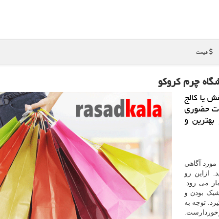
قیمت
شگاه چرم كروكو
ش یا كالج
ورت حضوری
بهترین و
 مورد آگاهی
. ازاین رو
ر می رود.
شیک بودن و
رد. توجه به
رخوردارست.