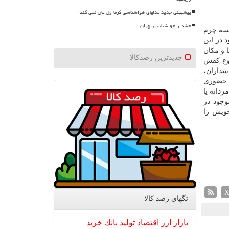
پیشبینی جدید مدلهای هواشناسی گرما ول مان نمی کند!
هشدار هواشناسی تهران
بسه چرم
 در این
ا و مکان
جدیدترین رصدکالا
 مردانه یا هر نوع کفش
سداران،
ل حضوری
دانه یا
وجود در
خویش را
تگهای رصد كالا
بازار
ارز
اقتصاد
تولید
بانك
خرید