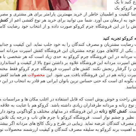
کنید تا یک
م کروکو یک
ا کیفیت و اطمینان خاطر از خرید مهمترین پارامتر برای هر مشتری و مصر
د به ارمغان می آورد. شما می توانید برای خرید هر نوع کفشی اعم از
کفش 
یش را در این فروشگاه چرم کروکو صورت داده و از انتخاب خود رضایت کام
کروکو تجربه کنید
 رضایت مشتریان و مصرف کنندگان را به خود جلب نماید. این کیفیت و جذاب
د. یکی از کالاهای مورد توجه مشتریان این فروشگاه کفش اسپرت مردانه اس
 مردانه در این فروشگاه چرم کروکو به حدی زیاد است که هر شخصی با 
اسپرت مردانه این فروشگاه علاوه بر داشتن تنوع بالا از کیفیت و استاندارده
ان را گرفتار رنجش نکنند. کفش های اسپرت فروشگاه چرم کروکو فقط مختص
سپرت زنانه هم در این فروشگاه یافت می شود. این
محصولات
هم همانند کفش
فیت بگونه ای است که حتی حساس ترین بانوان ایرانی هم قادر به انتخاب در این
ناسد.
فش راحت و خوش پوش است که قابل استفاده در اغلب مکان ها و مراسمات م
نانه و مردانه طرفداران زیادی داشته باشد. کروکو هم با عنایت به علاقه 
ست.
کفش کالج زنانه
در این فروشگاه در مدلهای مختلف و گوناگونی وجود دار
بی نظیر و چشم نواز است. فروشگاه کروکو با چرم های ناب و درجه یک تلاش
 و مصرف کنندگان عرضه نماید. زیبایی در طرح و رنگ کالج های مردانه اگر بیشت
دهنده اهمیت برند کروکو به سلیقه مصرف کنندگان و کیفیت ارزشمند محصولات تو