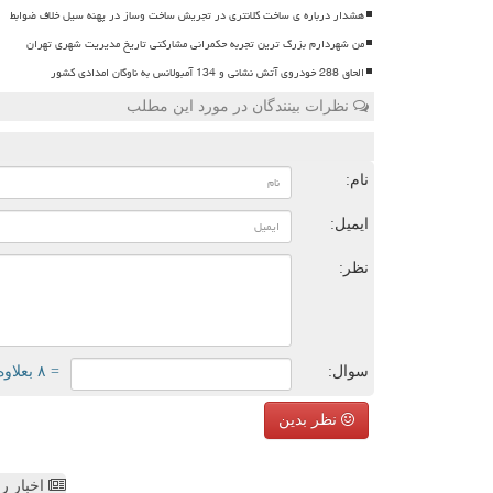
هشدار درباره ی ساخت کلانتری در تجریش ساخت وساز در پهنه سیل خلاف ضوابط
من شهردارم بزرگ ترین تجربه حکمرانی مشارکتی تاریخ مدیریت شهری تهران
الحاق 288 خودروی آتش نشانی و 134 آمبولانس به ناوگان امدادی کشور
نظرات بینندگان در مورد این مطلب
ن
نام:
ایمیل:
نظر:
سوال:
= ۸ بعلاوه ۵
نظر بدین
اخبار رص