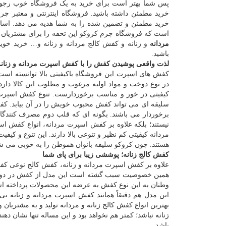
پس شما بهتر است برای خرید به یک فروشگاه خوب رجوع 
خرید مطمئن داشته باشید. فروشگاه اینترنتی و معتبر چر
خرید مطمئن و تضمین شده را به شما هدیه می دهد. اساس
است که فروشگاه چرم کروکو این تحفه را برای مشتریان خو
مردانه
و زنانه و کفش کالج مردانه و زنانه و… خرید خو
باشید.
لذت واقعی پوشیدن کفش را با کفش اسپرت مردانه و زنانه 
کفش های اسپرت این فروشگاه باکیفیتی بالا توانسته است
در نوع دوخت و مواد اولیه مرغوب و مطلوب این کالا دار
کیفیتی در خور و مناسب برخوردارست. تنوع کفش اسپرت
سلیقه ای می تواند کفش محبوب خویش را در آن بیابد. کفش 
برخوردار می باشند. بگونه ای که قلب دوم مصرف کنندگ
نیستند؛ بلکه علاوه بر کفش اسپرت مردانه، انواع کفش ا
مردانه کیفیتی کم نظیر و تنوعی بالا دارند. این تنوع و کی
هستند. چون کروکو سلیقه بانوان هموطن را به خوبی می ش
کفش کالج زنانه؛ پوششی زیبا برای پای شما
علاوه بر کفش اسپرت مردانه و زنانه، کفش کالج نوعی ک
همین خصوصیت سبب گشته است این مدل از کفش در دو نوع ز
وطنان به این نوع کفش به عرضه این محصولات پرداخته ا
این مدل هم دقیقاً همانند کفش اسپرت مردانه و زنانه 
بهترین انواع کفش کالج زنانه و مردانه تولید و به مشتریان
زنانه نباشد؛ کمتر هم نخواهد بود و این مساله تنها نشان 
باشد.