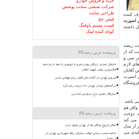
خرید و فروش خودرو
شرکت صنعتی سخت پوشش
طراحی سایت
ف کننده
فیش حج
اسپرت
قیمت بیسیم باوفنگ
ل داشته
کوتاه کننده لینک
یت ریشه
ت که از
پربیننده ترین رصدکالا
هر سن و
احتمال تمدید رایگان بودن مترو و اتوبوس تا بعد از مراسم
ای لازم
خاکسپاری رهبر شهید انقلاب
 آقایان
 اسپرت
متروی تهران در آماده باش کامل برای مهمانی غدیر
 فروشگاه
درآمدهای پایدار تهران ۴۷ درصد رشد کرد
سازوکار تعیین نرخ سرویس مدارس
ی باشد.
وافر هم
پربحث ترین رصدکالا
د. دوخت
 می کند
امکان خروج پادگان ها از تهران وجود دارد
ر از مدل
لیدی می
ادامه خدمت رسانی موکب سازمان رفاه شهرداری تهران در
زرباطیه