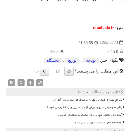
منبع:
rasadkala.ir
1399/06/23
21:59:55
2303
5
/
5.0
تگهای خبر:
بودجه
,
توزیع
,
دستگاه
این مطلب را می پسندید؟
(0)
(1)
X
تازه ترین مطالب مرتبط
شروع بهسازی مدارس تهران برمبنای خواسته دانش آموزان
واگن های چینی متروی تهران از چه مسیری وارد کشور می شوند؟
آماده باش خادمان شهری برای خدمت به جاماندگان اربعین
بودجه چه طور سیاست شهری را می سازد؟