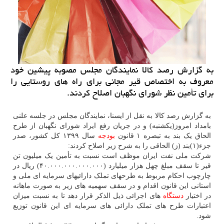
به گزارش رصد كالا نمایندگان مجلس مصوبه پیشین خود
معروف به اختصاص قیر مجانی برای راه های روستایی را
برای تأمین نظر شورای نگهبان اصلاح كردند.
به گزارش رصد کالا به نقل از ایسنا، نمایندگان مجلس در جلسه علنی
بامداد امروز(یکشنبه) و در جریان رفع ایراد شورای نگهبان از طرح
الحاق یک بند به تبصره ۱ قانون
بودجه
سال ۱۳۹۹ کل کشور‫، صدر
جزء(۱)بند (ز) الحاقی را به شرح زیر اصلاح کردند: ‬
‫شرکت ملی نفت ایران موظف است نسبت به تأمین یک میلیون تن
قیر تا سقف مبلغ چهل هزار میلیارد (۴۰.۰۰۰.۰۰۰.۰۰۰.۰۰۰) ریال در
چارچوب احکام مربوط به طرحهای تملک دارائی­های سرمایه ­ای ملی و
استانی این قانون اقدام و در سقف سهمیه های زیر به­ صورت ماهانه
در اختیار
دستگاه
های اجرائی ذیل الذکر قرار دهد تا به نسبت میزان
اعتبارات طرح های تملک دارائی­ های سرمایه ای این قانون توزیع
‬شود.