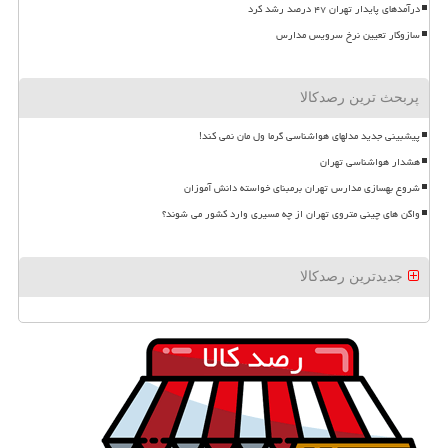
درآمدهای پایدار تهران ۴۷ درصد رشد کرد
سازوکار تعیین نرخ سرویس مدارس
پربحث ترین رصدکالا
پیشبینی جدید مدلهای هواشناسی گرما ول مان نمی کند!
هشدار هواشناسی تهران
شروع بهسازی مدارس تهران برمبنای خواسته دانش آموزان
واگن های چینی متروی تهران از چه مسیری وارد کشور می شوند؟
جدیدترین رصدکالا