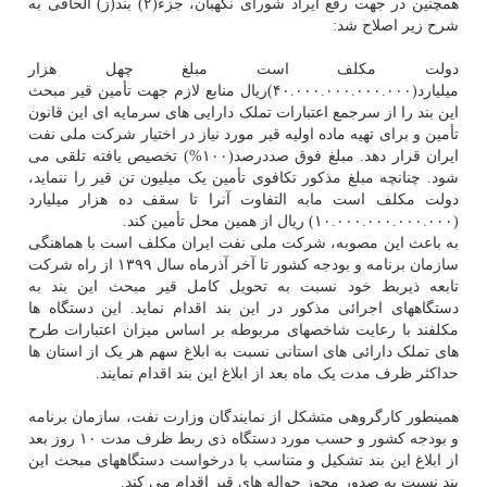
‫همچنین در جهت رفع ایراد شورای نگهبان، جزء(۲) بند(ز) الحاقی به
شرح زیر اصلاح شد: ‬
دولت مکلف است مبلغ چهل هزار
میلیارد(۴۰.۰۰۰.۰۰۰.۰۰۰.۰۰۰)ریال منابع لازم جهت تأمین قیر مبحث
این بند را از سرجمع اعتبارات تملک دارایی های سرمایه ای این قانون
تأمین و برای تهیه ماده اولیه قیر مورد نیاز در اختیار شرکت ملی نفت
ایران قرار دهد. مبلغ فوق صددرصد(۱۰۰%) تخصیص یافته تلقی می
شود. چنانچه مبلغ مذکور تکافوی تأمین یک میلیون تن قیر را ننماید،
دولت مکلف است مابه التفاوت آنرا تا سقف ده هزار میلیارد
(۱۰.۰۰۰.۰۰۰.۰۰۰.۰۰۰) ریال از همین محل تأمین کند.‬
‫به باعث این مصوبه، شرکت ملی نفت ایران مکلف است با هماهنگی
سازمان برنامه و بودجه کشور تا آخر آذرماه سال ۱۳۹۹ از راه شرکت
تابعه ذیربط خود نسبت به تحویل کامل قیر مبحث این بند به
دستگاههای اجرائی مذکور در این بند اقدام نماید. این دستگاه ها
مکلفند با رعایت شاخصهای مربوطه بر اساس میزان اعتبارات طرح
های تملک دارائی­ های استانی نسبت به ابلاغ سهم هر یک از استان ها
حداکثر ظرف مدت یک ماه بعد از ابلاغ این بند اقدام نمایند. ‬
همینطور کارگروهی متشکل از نمایندگان وزارت نفت، سازمان برنامه
و بودجه کشور و حسب مورد دستگاه ذی ربط ظرف مدت ۱۰ روز بعد
از ابلاغ این بند تشکیل و متناسب با درخواست دستگاههای مبحث این
بند نسبت به صدور مجوز حواله های قیر اقدام می کند‬.