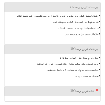
پربیننده ترین رصدکالا
احتمال تمدید رایگان بودن مترو و اتوبوس تا بعد از مراسم خاکسپاری رهبر شهید انقلاب
متروی تهران در آماده باش کامل برای مهمانی غدیر
درآمدهای پایدار تهران ۴۷ درصد رشد کرد
سازوکار تعیین نرخ سرویس مدارس
پربحث ترین رصدکالا
امکان خروج پادگان ها از تهران وجود دارد
ادامه خدمت رسانی موکب سازمان رفاه شهرداری تهران در زرباطیه
پیشبینی جدید مدلهای هواشناسی گرما ول مان نمی کند!
هشدار هواشناسی تهران
جدیدترین رصدکالا