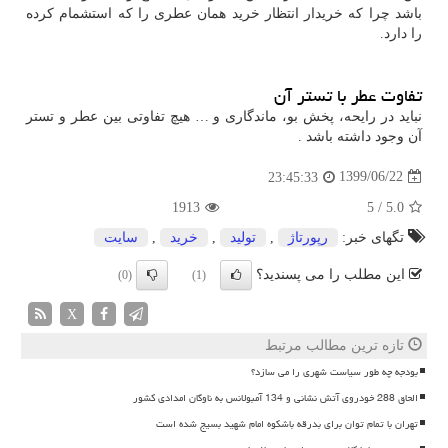
باشد چرا که خریدار انتظار خرید همان عطری را که استشمام کرده
را دارد.
تفاوت عطر با تستر آن
نباید در رایحه، پخش بو، ماندگاری و … هیچ تفاوتی بین عطر و تستر
آن وجود داشته باشد .
1399/06/22
23:45:33
1913
5
/
5.0
تگهای خبر:
رپورتاژ
,
تولید
,
خرید
,
سایت
این مطلب را می پسندید؟
(0)
(1)
X
تازه ترین مطالب مرتبط
بودجه چه طور سیاست شهری را می سازد؟
الحاق 288 خودروی آتش نشانی و 134 آمبولانس به ناوگان امدادی کشور
تهران با تمام توان برای بدرقه باشکوه امام شهید بسیج شده است