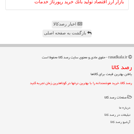
بازار
ارز
اقتصاد
تولید
بانك
خرید
رپورتاژ
خدمات
اخبار رصدکالا
بازگشت به صفحه اصلی
rasadkala.ir - حقوق مادی و معنوی سایت رصد كالا محفوظ است
رصد كالا
یافتن بهترین قیمت برای کالاها
رصد کالا، خرید هوشمندانه را با بهترین نرخها در کوتاهترین زمان تجربه کنید
صفحات رصد كالا
درباره ما
تبلیغات در رصد كالا
آرشیو رصد كالا