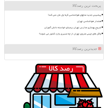
پربحث ترین رصدکالا
پیشبینی جدید مدلهای هواشناسی گرما ول مان نمی کند!
هشدار هواشناسی تهران
شروع بهسازی مدارس تهران برمبنای خواسته دانش آموزان
واگن های چینی متروی تهران از چه مسیری وارد کشور می شوند؟
جدیدترین رصدکالا