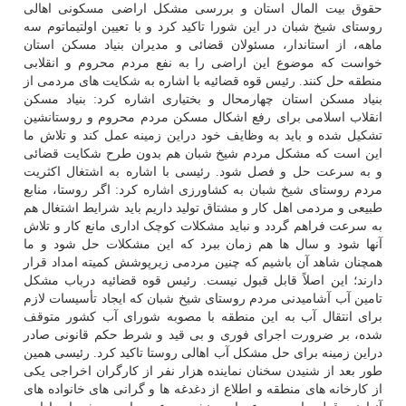
حقوق بیت المال استان و بررسی مشکل اراضی مسکونی اهالی
روستای شیخ شبان در این شورا تاکید کرد و با تعیین اولتیماتوم سه
ماهه، از استاندار، مسئولان قضائی و مدیران بنیاد مسکن استان
خواست که موضوع این اراضی را به نفع مردم محروم و انقلابی
منطقه حل کنند. رئیس قوه قضائیه با اشاره به شکایت های مردمی از
بنیاد مسکن استان چهارمحال و بختیاری اشاره کرد: بنیاد مسکن
انقلاب اسلامی برای رفع اشکال مسکن مردم محروم و روستانشین
تشکیل شده و باید به وظایف خود دراین زمینه عمل کند و تلاش ما
این است که مشکل مردم شیخ شبان هم بدون طرح شکایت قضائی
و به سرعت حل و فصل شود. رئیسی با اشاره به اشتغال اکثریت
مردم روستای شیخ شبان به کشاورزی اشاره کرد: اگر روستا، منابع
طبیعی و مردمی اهل کار و مشتاق تولید داریم باید شرایط اشتغال هم
به سرعت فراهم گردد و نباید مشکلات کوچک اداری مانع کار و تلاش
آنها شود و سال ها هم زمان ببرد که این مشکلات حل شود و ما
همچنان شاهد آن باشیم که چنین مردمی زیرپوشش کمیته امداد قرار
دارند؛ این اصلاً قابل قبول نیست. رئیس قوه قضائیه درباب مشکل
تامین آب آشامیدنی مردم روستای شیخ شبان که ایجاد تأسیسات لازم
برای انتقال آب به این منطقه با مصوبه شورای آب کشور متوقف
شده، بر ضرورت اجرای فوری و بی قید و شرط حکم قانونی صادر
دراین زمینه برای حل مشکل آب اهالی روستا تاکید کرد. رئیسی همین
طور بعد از شنیدن سخنان نماینده هزار نفر از کارگران اخراجی یکی
از کارخانه های منطقه و اطلاع از دغدغه ها و گرانی های خانواده های