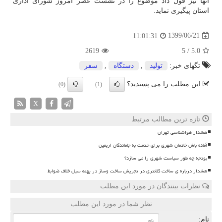
آنها نیز قول داد موضوع را در نشست عصر امروز شورای اداری
استان پیگیری نماید.
1399/06/21
11:01:31
2619
5
/
5.0
تگهای خبر:
تولید
,
دستگاه
,
سفر
این مطلب را می پسندید؟
(0)
(1)
X
تازه ترین مطالب مرتبط
هشدار هواشناسی تهران
آماده باش خادمان شهری برای خدمت به جاماندگان اربعین
بودجه چه طور سیاست شهری را می سازد؟
هشدار درباره ی ساخت کلانتری در تجریش ساخت وساز در پهنه سیل خلاف ضوابط
نظرات بینندگان در مورد این مطلب
نظر شما در مورد این مطلب
نام: