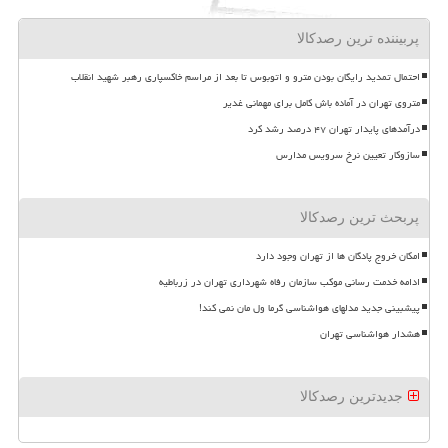
پربیننده ترین رصدکالا
احتمال تمدید رایگان بودن مترو و اتوبوس تا بعد از مراسم خاکسپاری رهبر شهید انقلاب
متروی تهران در آماده باش کامل برای مهمانی غدیر
درآمدهای پایدار تهران ۴۷ درصد رشد کرد
سازوکار تعیین نرخ سرویس مدارس
پربحث ترین رصدکالا
امکان خروج پادگان ها از تهران وجود دارد
ادامه خدمت رسانی موکب سازمان رفاه شهرداری تهران در زرباطیه
پیشبینی جدید مدلهای هواشناسی گرما ول مان نمی کند!
هشدار هواشناسی تهران
جدیدترین رصدکالا