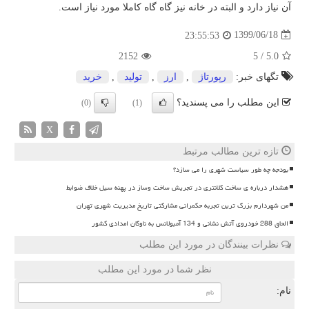
آن نیاز دارد و البته در خانه نیز گاه گاه کاملا مورد نیاز است.
1399/06/18
23:55:53
2152
5
/
5.0
تگهای خبر:
رپورتاژ
,
ارز
,
تولید
,
خرید
این مطلب را می پسندید؟
(0)
(1)
X
تازه ترین مطالب مرتبط
بودجه چه طور سیاست شهری را می سازد؟
هشدار درباره ی ساخت کلانتری در تجریش ساخت وساز در پهنه سیل خلاف ضوابط
من شهردارم بزرگ ترین تجربه حکمرانی مشارکتی تاریخ مدیریت شهری تهران
الحاق 288 خودروی آتش نشانی و 134 آمبولانس به ناوگان امدادی کشور
نظرات بینندگان در مورد این مطلب
نظر شما در مورد این مطلب
نام: