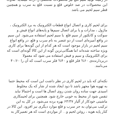
این محصولات در صد خلوص قلع و نسبت قلع به سرب و همچنین
قطر سیم لحیم می باشد.
برای لحیم کاری و اتصال انواع قطعات الکترونیک به برد الکترونیک ،
ماژول ، مدارات و یا برای اتصال سیم‌ها و پایه‌های انواع فیش و
سوکت و کانکتور از سیم قلع یا سیم لحیم استفاده می‌شود. این سیم
در واقع آمیزه‌ای است از دو عنصر به نام سرب و قلع. در واقع انواع
سیم لحیم در بازار موجود است که هر کدام از این گونه‌ها برای کاری
ویژه ساخته شده‌اند اما همگانی‌ترین گونه از این کالا گونه‌ای است که
برای الکترونیک و سیم و فیش استفاده می شود که معمولا
دربردارنده‌ی
۶۰%
فلز قلع و
۴۰%
فلز سرب است که آن را
۴۰/۶۰
می‌نامند.
نکته‌ای که باید در لحیم‌ کاری در نظر داشت این است که محیط حتما
به تهویه هوا مجهز باشد تا دود ایجاد شده از شار که یک مخلوط
اسیدی جهت ساده روان شدن روی اتصال ها است و احتمالا نباید
تنفس شود از محیط به خوبی خارج شود. همچنین برای لحیمکاری
ماشینی خودکار از آلیاز
۶۳/۳۷
بهره برده می‌شود. در کل به این
ترکیب می‌توان به جز سرب و قلع موارد دیگری نیز افزود. این کالا در
کنار پایه هویه ، روغن لحیم و… از مواردی است که هر تعمیرکار به