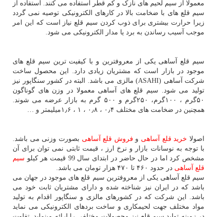
معمولا از سیم لحیم های نازک و کم قطر استفاده می کنند. استفاده از
سیم قلع های با ضخامت بالا در کارهای الکترونیکی توصیه نمی گردد
زیرا حرارت بیشتری برای ذوب کردن سیم قلع نیاز است که این امر
موجب آسیب رساندن به برد یا مدار الکترونیکی می شود.
سیم قلع آساهی یکی از معروفترین و با کیفیت ترین سیم قلع های
موجود در بازار است که مشتریان زیادی دارد. این محصول ساخت
شرکت آساهی (
ASAHI
) مالزی می باشد. البته در کشور سنگاپور نیز
تولید می شود. سیم قلع های آساهی معمولا در وزن های گوناگون
۵۰گرم ، ۱۰۰گرم، ۲۵۰گرم و ۵۰۰ گرم به بازار عرضه می شوند.
همچنین در ضخامت های مختلف ۰٫۴ ، ۰٫۸ ، ۱ ، ۱٫۶میلیمتر و …
اصولا
خرید قلع آساهی
و
فروش قلع آساهی
بصورت وزنی می باشد.
با توجه به نوسانات بازار و نرخ ارز ، قیمت ثابتی نمی توان برای آن
مشخص کرد اما در حال حاضر در ابتدای سال 99 قیمت هر کیلو
سیم
قلع آساهی
در حدود ۴۶۰ تا ۴۷۰ هزار تومان می باشد.
سیم قلع آساهی یکی از معروفترین سیم قلع های موجود در جهان می
باشد که در ایران نیز شناخته شده و دارای مشتریان ثابت خود می
باشد. این شرکت که در کشورهای مالزی و سنگاپور اقدام به تولید
مواد مختلف جهت لحیمکاری و ساخت بردهای الکترونیکی می نماید
در زمینه تولید سیم قلع نیز محصولات مختلفی را ارائه مینماید. تفاوت