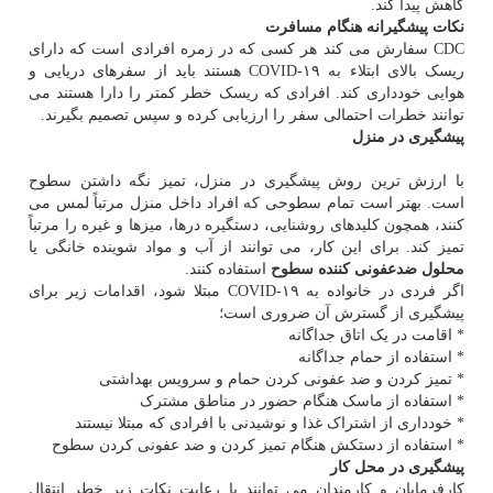
کاهش پیدا کند.
نکات پیشگیرانه هنگام مسافرت
CDC سفارش می کند هر کسی که در زمره افرادی است که دارای
ریسک بالای ابتلاء به COVID-۱۹ هستند باید از سفرهای دریایی و
هوایی خودداری کند. افرادی که ریسک خطر کمتر را دارا هستند می
توانند خطرات احتمالی سفر را ارزیابی کرده و سپس تصمیم بگیرند.
پیشگیری در منزل
با ارزش ترین روش پیشگیری در منزل، تمیز نگه داشتن سطوح
است. بهتر است تمام سطوحی که افراد داخل منزل مرتباً لمس می
کنند، همچون کلیدهای روشنایی، دستگیره درها، میزها و غیره را مرتباً
تمیز کند. برای این کار، می توانند از آب و مواد شوینده خانگی یا
محلول ضدعفونی کننده سطوح
استفاده کنند.
اگر فردی در خانواده به COVID-۱۹ مبتلا شود، اقدامات زیر برای
پیشگیری از گسترش آن ضروری است؛
* اقامت در یک اتاق جداگانه
* استفاده از حمام جداگانه
* تمیز کردن و ضد عفونی کردن حمام و سرویس بهداشتی
* استفاده از ماسک هنگام حضور در مناطق مشترک
* خودداری از اشتراک غذا و نوشیدنی با افرادی که مبتلا نیستند
* استفاده از دستکش هنگام تمیز کردن و ضد عفونی کردن سطوح
پیشگیری در محل کار
کارفرمایان و کارمندان می توانند با رعایت نکات زیر خطر انتقال