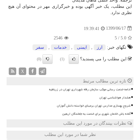
ترجمه: واحد علمی ماهان مدیکال
این مطلب، یک خبر آگهی بوده و خبرگزاری مهر در محتوای آن هیچ
نظری ندارد.
1399/06/17
19:39:41
2546
5
/
5.0
تگهای خبر:
ارز
,
ایمنی
,
خدمات
,
سفر
این مطلب را می پسندید؟
(0)
(1)
X
تازه ترین مطالب مرتبط
ادامه خدمت رسانی موکب سازمان رفاه شهرداری تهران در زرباطیه
هشدار هواشناسی تهران
شروع بهسازی مدارس تهران برمبنای خواسته دانش آموزان
آماده باش خادمان شهری برای خدمت به جاماندگان اربعین
نظرات بینندگان در مورد این مطلب
نظر شما در مورد این مطلب