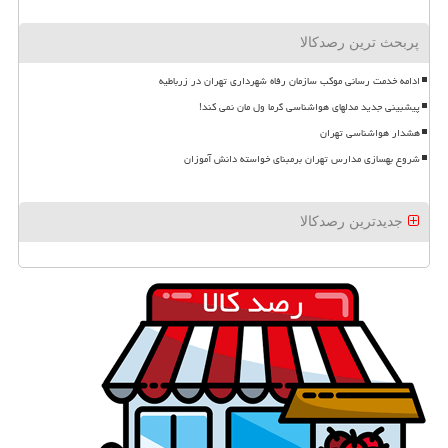
پربحث ترین رصدکالا
ادامه خدمت رسانی موکب سازمان رفاه شهرداری تهران در زرباطیه
پیشبینی جدید مدلهای هواشناسی گرما ول مان نمی کند!
هشدار هواشناسی تهران
شروع بهسازی مدارس تهران برمبنای خواسته دانش آموزان
جدیدترین رصدکالا