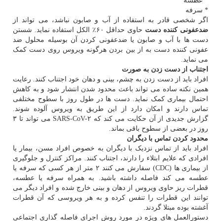
* عطسه
* سرفه
اگر شخصی قادر به استفاده از آب و صابون نباشد، می تواند از
ضدعفونی کننده دست
حاوی حداقل ۶۰٪ الکل استفاده نماید. شستن
دست ها با آب و صابون یا ضدعفونی کردن آن بوسیله محلول ضد
عفونی کننده دست به از بین بردن هرگونه ویروس روی دست کمک
می نماید.
اجتناب از دست زدن به صورت
افراد باید از دست زدن به چشم، بینی و دهان خود اجتناب کنند. رعایت
همین نکته ساده می تواند باعث محدود شدن انتشار شود و به کاهش
احتمال بیماری کمک نماید. دست ها در طول روز با سطوح مختلفی
تماس دارند و امکان دارد از این طریق به ویروس آلوده شوند.
گزارش جدیدی از آن حکایت می کند که SARS-CoV-۲ می تواند تا ۳
روز در بعضی از سطوح باقی بماند.
محدود کردن تماس با دیگران
افراد باید از تماس نزدیک با دیگران به خصوص افراد مسن، بیمار یا
افرادی که علایم ابتلاء را دارند، اجتناب کنند. مراکز کنترل و جلوگیری
از بیماری ها (CDC) سفارش می کنند ۲ متر از هر کسی که سرفه یا
عطسه می کند فاصله داشته باشید. به همراه سرفه یا عطسه،
قطرات ریز حاوی ویروس از دهان و بینی خارج شده و افراد دیگر می
توانند این قطرات را تنفس کرده و به هر ویروسی که آن قطرات
آغشته بوده مبتلا گردند.
دستورالعمل های ویژه در مورد روش اجرای فاصله گذاری اجتماعی