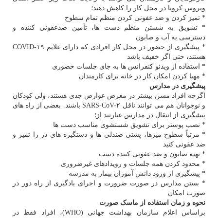
ویروس کرونا در محل کار را کاهش دهند؛
* تمیز کردن و ضد عفونی کردن منظم تمام سطوح
* تشویق به شستن منظم دست ها، تأمین ضدعفونی کننده و
دسترسی به آب و صابون
* پیشگیری از حضور در محل کار افرادی که دارای علایم COVID-۱۹
هستند، حتی اگر خفیف باشد
* استفاده از ویدئو کنفرانس ها به جای جلسات حضوری
* مهیا کردن امکان کار در خانه برای کارمندان
پیشگیری در مدارس
اگرچه افراد مسن بیشتر در معرض عوارض جدی هستند، ولی کودکان
و نوجوانان هم می توانند ناقل SARS-CoV-۲ باشند. بعضی از راه های
پیشگیری از انتقال در مدارس عبارتند از؛
* نصب پوستر برای تشویق شستشوی مناسب دست ها
* مرتباً سطوح میزها، پشتی صندلی ها و دستگیره های در را تمیز و
ضد عفونی کنید
* تهیه صابون و ضد عفونی کننده دست
* محدود کردن همه جلسات و رویدادهای غیرضروری
* پیشگیری از ورود دانش آموزان بیمار به مدرسه
* بستن مدارس در صورت ضرورت و اجرای یادگیری از راه دور در
صورت امکان
نحوه و زمان استفاده از ماسک صورت
براساس اعلام سازمان بهداشت جهانی (WHO)، افراد فقط در