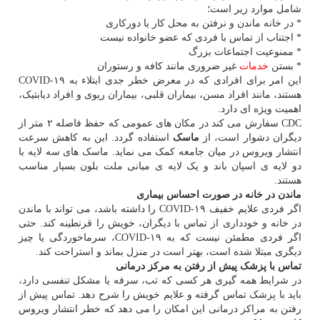
شامل موارد زیر است؛
* در خانه ماندن و نرفتن به محل کار یا دورکاری
* اجتناب از تماس با فردی که عضو خانواده نیست
* ممنوعیت اجتماعات بزرگ
* بستن
خدمات
غیر ضروری مانند کافه و رستوران
این امر برای افرادی که در معرض خطر جدی ابتلاء به COVID-۱۹
هستند، مانند افراد مسن، بیماران قلبی، بیماران ریوی و افراد دیابتیک،
اهمیت ویژه ای دارد.
CDC سفارش می کند در مکان های عمومی که حفظ فاصله ۲ متر از
دیگران دشوار است، از
ماسک
استفاده گردد. این به کاهش سرعت
انتشار ویروس در میان جامعه کمک می نماید. ماسک های سه لایه با
دو لایه ی اسپان باند و یک لایه ی میانی ملت بلون بسیار مناسب
هستند.
ماندن در خانه در صورت احساس بیماری
اگر فردی علایم خفیف COVID-۱۹ را داشته باشد، می تواند با ماندن
در خانه و خودداری از تماس با دیگران، خویش را قرنطینه کند. حتی
اگر فردی مطمئن نیست که به COVID-۱۹، سرماخوردگی یا چیز
دیگری مبتلا شده است، بهتر است در منزل بماند و استراحت کند.
تماس با پزشک پیش از رفتن به مرکز درمانی
در شرایط همه گیری هر کسی که تب، سرفه یا مشکل تنفسی دارد،
باید با پزشک تماس گرفته و علایم خویش را شرح دهد. تماس پیش از
رفتن به مراکز درمانی این امکان را می دهد که خطر انتشار ویروس