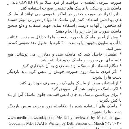
صورت سرفه، عطسه یا مراقبت از فرد مبتلا به COVID-۱۹ باید از
ماسک های پزشکی یا ماسک های تنفسی صورت استفاده کنند.
سایر افراد در صورت حضور در اماکن عمومی می توانند از ماسک
های بهداشتی استفاده کنند. این ماسک ها تنها در صورتی مؤثر هستند
که شخص از آنها به درستی استفاده نماید. جهت استفاده و دفع صحیح
ماسک صورت مراحل زیر را انجام دهید؛
* پیش از لمس ماسک یا صورت، دست ها را حداقل به مدت ۲۰ ثانیه
با آب و صابون بشویید. یا به مدت ۳۰ ثانیه با محلول ضد عفونی کننده،
تمیز کنید.
* اطمینان حاصل کنید که ماسک بینی و دهان را می پوشاند، هیچ
فاصله ای بین صورت و ماسک وجود نداشته باشد.
* هنگام استفاده از ماسک، از دست زدن به آن خودداری کنید.
* اگر فردی ماسک روی صورت خویش را لمس کرد، باید باردیگر
دست ها را بشوید.
* از استفاده مجدد از ماسک های یک بار مصرف خودداری کنید.
* اگر ماسک مرطوب شد، آنرا تعویض کنید.
* برای برداشتن ماسک به جای لمس قسمت جلوی ماسک آنرا از بند
یا کش بگیرید..
* ماسک های استفاده شده را بلافاصله دور بریزید، سپس باردیگر
دست ها را بشویید.
منبع: www.medicalnewstoday.com Medically reviewed by Meredith
Goodwin، MD، FAAFP Written by Beth Sissons on March ۲۳، ۲۰۲۰