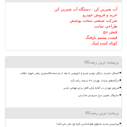
آب شیرین کن - دستگاه آب شیرین کن
خرید و فروش خودرو
شرکت صنعتی سخت پوشش
طراحی سایت
فیش حج
قیمت بیسیم باوفنگ
کوتاه کننده لینک
پربیننده ترین رصدکالا
احتمال تمدید رایگان بودن مترو و اتوبوس تا بعد از مراسم خاکسپاری رهبر شهید انقلاب
درآمدهای پایدار تهران ۴۷ درصد رشد کرد
متروی تهران در آماده باش کامل برای مهمانی غدیر
سازوکار تعیین نرخ سرویس مدارس
پربحث ترین رصدکالا
پیشبینی جدید مدلهای هواشناسی گرما ول مان نمی کند!