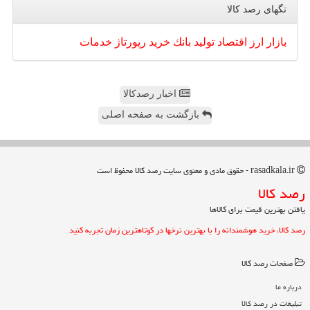
تگهای رصد كالا
بازار
ارز
اقتصاد
تولید
بانك
خرید
رپورتاژ
خدمات
اخبار رصدکالا
بازگشت به صفحه اصلی
rasadkala.ir - حقوق مادی و معنوی سایت رصد كالا محفوظ است
رصد كالا
یافتن بهترین قیمت برای کالاها
رصد کالا، خرید هوشمندانه را با بهترین نرخها در کوتاهترین زمان تجربه کنید
صفحات رصد كالا
درباره ما
تبلیغات در رصد كالا