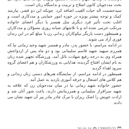
بحث مددجویان کانون اصلاح و تربیت و ندامتگاه زنان است،
سیدحشمت اله حیات الغیب اضافه کرد: چونکه این دو قشر، نیازمند
کمک و توجه بیشتر بویژه در حوزه امور حمایتی و مددکاری است و
اغلب تحت تأثیر فرد دیگری مثل همسر یا دیگر اعضای خانواده
مرتکب جرمی شده اند و با تلاشهای شبانه روزی مسؤلان و مددکاران
و همینطور دست یاریگر نیکوکاران زندانی زن با مبلغ کم در این زندان
فوری آزاد می شوند.
در ادامه مراسم، با حضور پدر، مادر و همسر شهید وحید زمانی نیا که
همرزم سپهبد شهید قاسم سلیمانی بود و دو ماه پس از ازدواجش
همراه وی به درجه رفیع شهادت نائل آمد، ورزشگاه تجهیز شده زنان
به نام ایشان افتتاح گردیده، هدایایی به ورزشکاران و هم اعضای گروه
سرود اهداء گردید.
همینطور در ادامه مراسم، از نمایشگاه هنرهای دستی زنان زندانی و
هم کلاس های اشتغال و حرفه آموزی بازدید به عمل آمد.
حضور خانواده شهید زمانی نیا در میان مددجویان زن که علاقه به
شهید سرافراز سلیمانی و همرزمانش دارند، باعث شور آنان شد و
ارادت خویش را اشک ریزان با تبرک چادر مادر پیر آن شهید نشان می
دادند.
1399/05/31
20:16:16