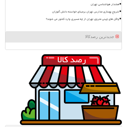
هشدار هواشناسی تهران
شروع بهسازی مدارس تهران برمبنای خواسته دانش آموزان
واگن های چینی متروی تهران از چه مسیری وارد کشور می شوند؟
جدیدترین رصدکالا