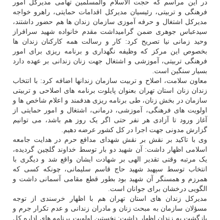
در این مراسم که حجت الاسلام والمسلمین تهامی مدیرکل امور
فرهنگی و تربیتی، رئیسیان مدیرکل اقدامات حمایتی، راهرو خواجه
مدیرکل اشتغال و حرفه آموزی سازمان زندان ها هم حضور داشتند،
سیدعباس جوهری ضمن گرامیداشت مقدم خانواده شهید سرافراز
وحید زمانی نیا تصریح کرد: کار و رسالت همه کارکنان زندان ها
بخصوص این مرکز که وظیفه نگهداری و برنامه ریزی برای امور
فرهنگی تربیتی، آموزشی و اشتغال جهت زنان زندانی بر عهده دارد
بسیار سنگین است.
معاون سلامت، اصلاح و تربیت سازمان زندانها اضافه کرد: با اتتخاب
زندان زنان استان تهران بعنوان پایلوت برنامه های اصلاحی و تربیتی
سازمان در بخش زنان، طی برنامه ریزی هدفمند و اعلام شاخص ها و
اولویت های فرهنگی، آموزشی، درمانی، اشتغال و امور حمایتی از
آغاز ورود تا آزادی هر نفر حتی اگر یک روز هم باشد، می توانیم
گزارش مدونی جهت اجرا در کل کشور عرضه دهیم.
وی با تاکید بر نقش بر نقش شهدای مدافع حرم در هدایت جامعه
اسلامی اظهار داشت: آن شهید دو بار توسط خداوند گلچین گردیده،
یک مرتبه وقتی تقدیر الهی بر شهادت ایشان واقع شد و دیگری با
انتخاب توسط سپهبد شهید حاج قاسم سلیمانی، چونکه کسی که
همرزم و همسنگر آن شهید بود بطور قطع مقامی آسمانی داشت و
الگویی درخشان برای جوانان است.
مدیرکل زندان های استان تهران هم با اظهار خرسندی از توجه
مسؤلان سازمان به مبحث زنان و مادران زندانی و عدم تکرار جرم و
بازگشت به زندان اظهار داشت: نخستین اولویت برنامه های اداره کل