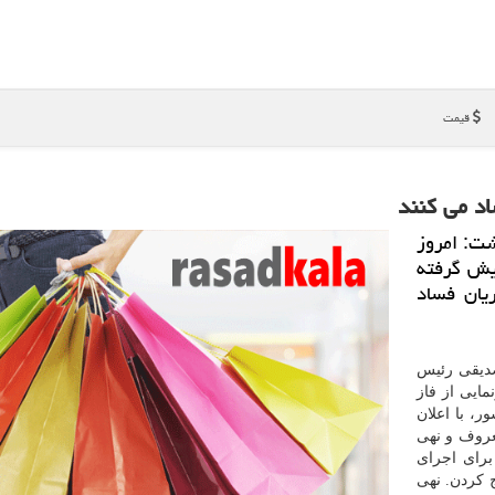
قیمت
اد می كنند
شت: امروز
پیش گرفته
ریان فساد
صدیقی رئیس
ایی از فاز
، با اعلان
عروف و نهی
برای اجرای
ج کردن. نهی