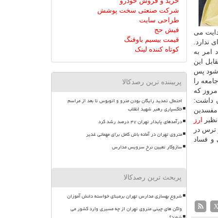
خرید و فروش خودرو
شرکت صنعتی سخت پوشش
طراحی سایت
فیش حج
دایت می
قیمت بیسیم باوفنگ
ی ندارد.
کوتاه کننده لینک
 امر به
ابل این
 شود پس
امعه را
پربیننده ترین رصدکالا
مروز که
احتمال تمدید رایگان بودن مترو و اتوبوس تا بعد از مراسم
ن داشت:
خاکسپاری رهبر شهید انقلاب
 مفسدین
 نظیر
ارز
درآمدهای پایدار تهران ۴۷ درصد رشد کرد
 ترس در
متروی تهران در آماده باش کامل برای مهمانی غدیر
 و فساد
سازوکار تعیین نرخ سرویس مدارس
پربحث ترین رصدکالا
شروع بهسازی مدارس تهران برمبنای خواسته دانش آموزان
واگن های چینی متروی تهران از چه مسیری وارد کشور می
شوند؟