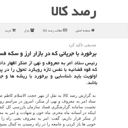
رصد كالا
صفحه اصلی
مطالب رصد كالا
بازار
خرید
صدیقی تاكید كرد
برخورد با جریانی كه در بازار ارز و سكه فس
رئیس ستاد امر به معروف و نهی از منكر اظهار دا
كه قوه قضائیه با نفس تازه رویكرد تحول را در 
اولویت باید شناسایی و برخورد با ریشه ها و ج
باشد.
به گزارش رصد کالا به نقل از مهر حجت الاسلام کاظم 
ستاد امر به معروف و نهی از منکر، امروز در مراسم رونم
نخست سامانه گزارشگری فساد سازمان بازرسی کل کشور
اینکه در آستانه ماه محرم، ماه خون و شهادت و امر به م
از منکر قرار داریم، گفت: امر به معروف یعنی راه را 
خوبی ها باز کردن و جامعه را در راه رسیدن به کمال بسی