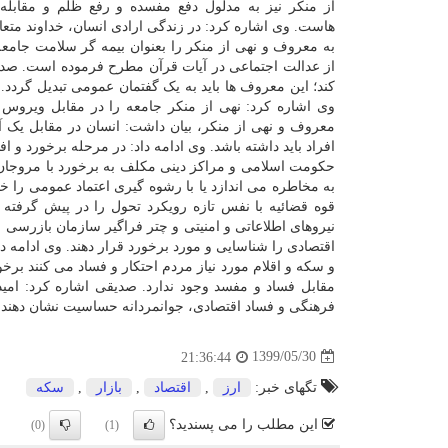
از منکر نیز به مدلول دفع مفسده و رفع ظلم و مقابله ب
هاست. وی اشاره کرد: در زندگی ارادی انسان، خداوند متعا
به معروف و نهی از منکر را بعنوان بیمه گر سلامت جامعه
از عدالت اجتماعی در آیات قرآن مطرح فرموده است. صدی
کند؛ این معروف ها باید به یک گفتمان عمومی تبدیل گردد. 
وی اشاره کرد: نهی از منکر جامعه را در مقابل ویروس 
معروف و نهی از منکر، بیان داشت: انسان در مقابل یک آد
افراد باید داشته باشد. وی ادامه داد: در مرحله برخورد و
حکومت اسلامی و مراکز دینی مکلف به برخورد با مروجان
به مخاطره می اندازد یا با رشوه گیری اعتماد عمومی را 
قوه قضائیه با نفس تازه رویکرد تحول را در پیش گرفته 
نیروهای اطلاعاتی و امنیتی و چتر فراگیر سازمان بازرسی
اقتصادی را شناسایی و مورد برخورد قرار دهند. وی ادامه د
و سکه و اقلام مورد نیاز مردم احتکار و فساد می کنند ب
مقابل فساد و مفسد وجود ندارد. صدیقی اشاره کرد: امید
فرهنگی و فساد اقتصادی، جوانمردانه حساسیت نشان دهند.
1399/05/30
21:36:44
تگهای خبر:
ارز
,
اقتصاد
,
بازار
,
سكه
این مطلب را می پسندید؟
(0)
(1)