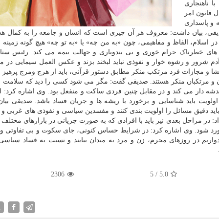
ا ناهنجاری
ل قانون امر
 و پاسداری
قی، بیان داشت: معروف هر آن چیزی است که انسان و جامعه را به کمال ه
در اسلام، الفاظ و مفاهیمی، چون «به من چه» یا «به تو چه» هیچ گونه زمینه ا
های خطرناک حرام خوری و بی بندوباری و جهالت بیمه می کند. رئیس ستاد
م شرور و رشوه خوار و نفوذی نباید لبخند بزند و عکس العمل سیمایی در مق
 افشا و مجازات فرد مرتکب منکر مطابق دستور قرآنی، باید از هرج ومرج پرهیز
 و مرتکبان منکر هستند. صدیقی گفت: مگر می شود کسی را دید که سلامت ج
خدشه دار می کند و در مقابل چنین فردی ساکت و منفعل بود. وی اشاره کرد: ا
اولویت باید شناسایی و برخورد با ریشه ها و جریان فساد باشد. صدیقی بیا
 باید دقیق مسائل را اولویت بندی کنند و مفسدین سیاسی و نفوذی های غربی و
اد: در مراحل بعدی نیز باید با افرادی که به صورت جریانی در بازارهای مختلف
رخورد شود. وی اشاره کرد: در شرایط حساس کنونی، جای سکوت و بی تفاوتی و
واریم در روزهای محرم، زن و مرد به میدان بیایند و نسبت به فساد سیاسی
2306
5
/
5.0
X