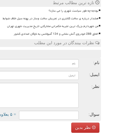
تازه ترین مطالب مرتبط
بودجه چه طور سیاست شهری را می سازد؟
هشدار درباره ی ساخت کلانتری در تجریش ساخت وساز در پهنه سیل خلاف ضوابط
من شهردارم بزرگ ترین تجربه حکمرانی مشارکتی تاریخ مدیریت شهری تهران
الحاق 288 خودروی آتش نشانی و 134 آمبولانس به ناوگان امدادی کشور
نظرات بینندگان در مورد این مطلب
ن
نام:
ایمیل:
نظر:
سوال:
= ۵ بعلاوه ۵
نظر بدین