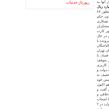
آنها به
رپورتاژ
خدمات
 میلیارد ریال
وی ادامه داد: با اقدامات دادستانی تهران، ۲۴۰ هزار میلیارد ریال از اموال بانک ها و نهادهای دولتی و همینطور ۸۷
۲۰ هزار میلیارد تومان آن بدون حکم
ساسی ۲۰ اکیپ ویژه بازرسی با همکاری
 ۶۰ فقره کیفرخواست برای محتکران
ور کارت
تهران در حال
طور در مورد تعیین تکلیف پرونده های کثیرالشاکی اعلام نمود که ۲۱۴ پرونده با
میلیارد ریال از وجوه مالباختگان
دادستان تهران
ساد، با
ور متوقف
 کاربری
ار و ۸۶۳ هکتار از این اراضی به دولت و
خفیف به
ئیس قوه
 ۶۵۹ نفر مرخصی اعطا شد و هم اکنون
خن گفت و
خلاقی و
ا اصحاب
رسانه، اعلام نمود که طی سال قبل و ۵ ماه اول سالجاری تنها یک فقره شکایت از رسانه ها از جانب دادستانی صورت گرفته و خیلی از موارد در ۲
و تبیین سیاست ها و برنامه