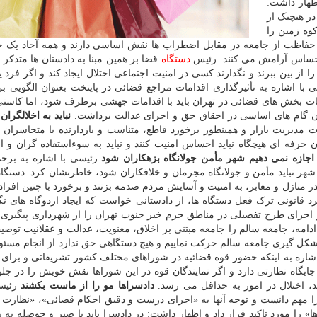
ظهار داشت:
در هیچیک از
وه زمین را
حفاظت از جامعه در مقابل اضطراب ها نقش اساسی دارند و همه آحاد یک ج
 احساس آرامش می کنند. رئیس
دستگاه
قضا بر همین مبنا به دادستان ها متذکر 
 از بین ببرند و نگذارند کسی در امنیت اجتماعی اختلال ایجاد کند و اگر فرد ی
ی با اشاره به تأثیرگذاری اقدامات مراجع قضائی در پایتخت بعنوان الگویی بر
ت بخش های قضائی در تهران باید با اقدامات جهشی برطرف شود، اما کاستی ه
ان گام های اساسی در احقاق حق و اجرای عدالت برداشت.
نباید به اخلالگران
 مدیریت بازار و همینطور برخورد قاطع، متناسب و بازدارنده با متجاسران ب
حرفه ای هیچگاه نباید احساس امنیت کنند و نباید به سوءاستفاده گران و اخ
اجازه نمی دهیم شهر مأمن جولانگاه بزهکاران شود
رئیسی با اشاره به برخ
ز شهر نباید مأمن و جولانگاه مجرمان و خلافکاران شود، خاطرنشان کرد: دستگا
د در منازل و معابر، به امنیت و آسایش مردم صدمه بزنند و برخورد با چنین افر
رد قانونی ترک فعل دستگاه ها، از دادستانی خواست که ایجاد اردوگاه های نگ
ر و اجرای طرح تفصیلی در مناطق جرم خیز جنوب تهران را از شهرداری پیگیری 
دامه، جامعه سالم را جامعه مبتنی بر اخلاق، معنویت، عدالت و عقلانیت توصی
شکل گیری جامعه سالم حرکت نماییم و هیچ دستگاهی حق ندارد از انجام مسئول
 اشاره به اینکه حضور قوه قضائیه در شوراهای مختلف کشور تشریفاتی و برای 
گاه نظارتی دارد و اگر نمایندگان قوه در این شوراها نقش خویش را در جلو
، اختلال در امور به حداقل می رسد.
دادسراها مو را از ماست بکشند
رئیس
را مهم دانست و توجه آنها به «اجرای درست و دقیق احکام قضائی»، «نظارت ب
را مورد تاکید قرار داد و اظهار داشت: در دادسرا باید با صبر و حوصله به پر