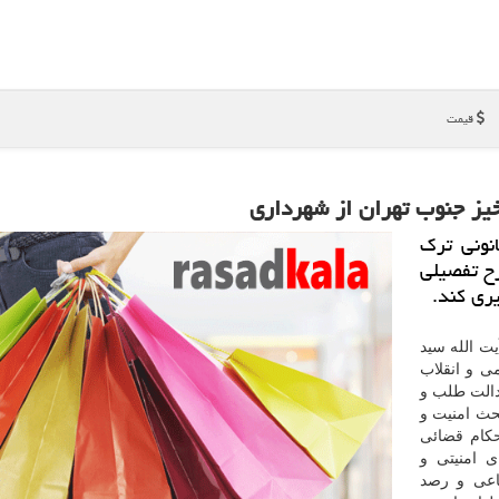
قیمت
یز جنوب تهران از شهرداری
نونی ترك
رح تفصیلی
ری كند.
یت الله سید
ی و انقلاب
عدالت طلب و
حث امنیت و
حکام قضائی
ی امنیتی و
اعی و رصد