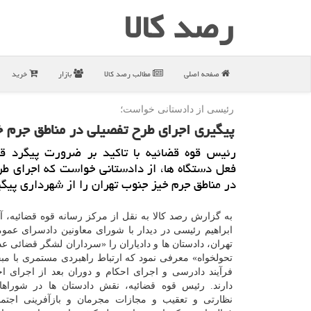
رصد كالا
صفحه اصلی
مطالب رصد كالا
بازار
خرید
رئیسی از دادستانی خواست؛
پیگیری اجرای طرح تفصیلی در مناطق جرم خ
رئیس قوه قضائیه با تاكید بر ضرورت پیگرد قا
فعل دستگاه ها، از دادستانی خواست كه اجرای ط
در مناطق جرم خیز جنوب تهران را از شهرداری پیگی
به گزارش رصد کالا به نقل از مرکز رسانه قوه قضائیه، آ
ابراهیم رئیسی در دیدار با شورای معاونین دادسرای عموم
تهران، دادستان ها و دادیاران را «سرداران لشگر قضائی 
تحولخواه» معرفی نمود که ارتباط راهبردی مستمری با مب
فرآیند دادرسی و اجرای احکام و دوران بعد از اجرای ا
دارند. رئیس قوه قضائیه، نقش دادستان ها در شوراها
نظارتی و تعقیب و مجازات مجرمان و بازآفرینی اجتم