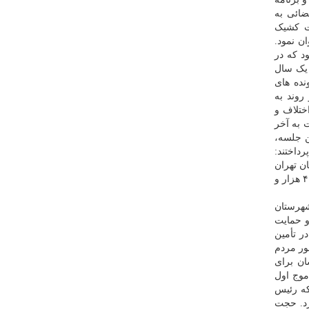
ائی به
یت کشیک
ادستانی عنوان نمود.
د که در
ی مهر منجر به دیدار مردمی با ۵۳ هزار نفر در یک سال
داد که قریب ۸۰ هزار فقره از پرونده های
ه تعیین تکلیف شد و روند به
رونده در شوراهای حل اختلاف و
عنایت به آخر
ین جلسه،
رداختند:
 تمامی زندان های استان تهران
اطلاع داد و گزارش داد: پارسال ۷ هزار نفر از محکومان زندان استان تهران به کمیسیون عفو عرضه شدند که بخش عمده آنها آزاد شدند و ۴ هزار و
هل شهرستان
ا معاضدت قضائی و حمایت
ر تأمین
مور مردم
شان برای
و ۹۷۰ نفر از زندانیانی که در موج اول
که رئیس
رد. حجت