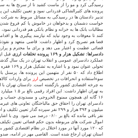
رسیدگی کرد و مو را از ماست کشید تا از سرنخ ها به سرم
پرونده های کثیرالشاکی قدردانی نمود و تعیین تکلیف این پ
تدبیر دادستان ها در رسیدگی به مسائل مربوط به شرکت ها
خواست دشمنان و بدخواهان در خاموش یا کم فروغ شدن چر
مطالبات بانک ها به خزانه و نظام بانکی هم قدردانی نمود، ا
کنند تا معوقات به وجود نیاید که نیازمند پیگیری ها و 
قضا هم تصریح کرد و اظهار داشت: قاضی متعهد و نفوذنا
قضائی عظمت و اعتبار می دهد و برای ما محترم و پرارز
دادسراها: تشکیل هزار و ۱۶۹ پرونده تخلفات ارزی
قبل از
عملکرد دادسرای عمومی و انقلاب تهران در یک سال گذشته،
اطلاع داد که ۵۰ نفر از متهمین این پرونده ها
سوءاستفاده و انحرافات در تخصیص
ارز
۱۶ گانه ای همچون ممنوع الخروجی و مسدودی حساب و م