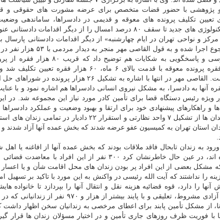
ی و پژوهشی با حضور قضات متخصص برای عرضه مشورت های حقوقی و قض
ای تعیین تکلیف پرونده های معوقه و قدیمی در دادسراها، ساماندهی وضع
دادسراها برای فوریت های قضائی و افزایش استفاده از تکنولوژی های جدید تا سقف ۸۰ درصد امسال را از دیگر اقدامات د
ز و نواحی تهران در ایام چهارشنبه» از دیگر اقدامات دادستانی پارسال بو
جهت تقویت رویکرد مردمی دستگاه قضا و تکریم ارباب رجوع اجرا شده و به قول القاص
قبل شده است. دادستان تهران درباره کاهش اطاله دادرسی و پاسخگویی به شکایات هم توضیح 
موجودی در دادسرا کاهش یافته و از مجموع ۱۵۵ هزار فقره پرونده معوقه با قدمت بالای ۶ ماه، ۶۰ هزار فقر
روزرسانی پرونده ها تا آخر سال با جدیت ادامه خواهد داشت. القاصی مهر در انتها با اشاره به تشکیل ۲۶ هزار پ
۴ درصد آنها به سازش و ارجاع تنها ۵ هزار فقره آنها به دادسرا، به مشکل نیروی انسانی دادسراها هم اشاره نمود و با 
ن دستور ویژه رئیس دستگاه قضا برای تأمین کادر مورد نیاز این مجموعه شد. در ا
ها و راهکارهای پیشنهادی خود برای ارتقا و بهبود وضعیت و عملکرد دادسراها پ
حجت الاسلام فیروزجایی معاون دادستان تهران در امور زندان ها از تشکیل ۷ واحد نظارتی و استقرار ۲۲ دادیار در
 ۷۰۰ نفر از زندانیان از بدو ورود به زندان تابحال فاقد ملاقات بودند که بخش عمده آنها از افاغنه یا ا
های دورافتاده کشور بودند که در تهران مرتکب جرم شده اند، در عین حال خاطرنشان کرد ۳۰۰ نفر از این افراد ب
 مشکل بعضی از این افراد پر بودن زندان های محل اقامت شأن و یا اعسار د
نه را نداشتند که آیت الله رئیسی در واکنش به این مورد با تاکید بر تسهیل ا
نها را دارد، قوه قضائیه هزینه نقل و انتقال آنها را بپردازد تا خانواده های
ملاقات با این افراد گرفتار سختی نشوند». وی با اشاره به آزادی مشروط، تعلیقی و با پایند بیشتر از هزار 
نا، از مشکل تأمین پابند برای اعطای مرخصی به زندانیان سخن اظهار داشت 
 ها با فوریت ظرف روزهای جاری تأمین و در اختیار مسؤلان زندان ها قرار گی