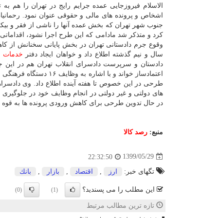
الاسلام فیروزجایی عمده جرایم رایج در تهران را هم ب
اشخاص و پرونده های مالی و حقوقی عنوان نمود. رحمانیا
جنوب شهر تهران که بخش عمده آنها را ناشی از فقر و ب
کرد و متذکر شد مادامی که این طرح اجرا نشود، اقداماتی ک
سال و نیم گذشته اطلاع داد و خواهان ایجاد دفتر
خدمات
ا
دادستان و سرپرست دادسرای انقلاب تهران هم در این ج
اعتمادساز خواند و با ا
طرحی در این خصوص تا هفته آینده اطلاع داد. وی دادسراها
های دولتی و غیر دولتی در انجام وظایف خود در جلوگیری 
در حال تدوین طرحی برای کاهش ورودی پرونده ها به قوه 
منبع:
رصد كالا
1399/05/29
22:32:50
تگهای خبر:
ارز
,
اقتصاد
,
بازار
,
بانك
این مطلب را می پسندید؟
(0)
(1)
تازه ترین مطالب مرتبط