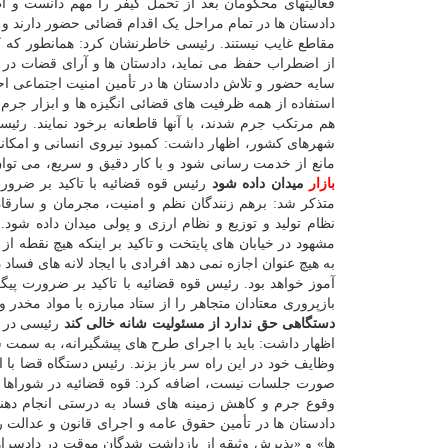
فعالیتهای محکومان بعد از تحمل کیفر را مهم دانست و ا
دادستان ها در تمام مراحل یک اقدام قضائی حضور دارند و 
مقاطع غایب نیستند. رئیسی خاطرنشان کرد: همانطور که ک
از اضطراب حفظ می نماید، دادستان ها و آرای قضات در 
سایه حضور و تلاش دادستان ها در تأمین امنیت اجتماعی
استفاده از همه ظرفیت های قضائی انگیزه ها و ابزار جرم را
هم مرتکب جرم شدند، با آنها قاطعانه برخود نمایند. رئیس
شهرهای کشور، اظهار داشت: کمبود نیروی انسانی و امکانا
مانع از خدمت رسانی شود و با کار دقیق و سریع، می تو
بازار
میدان داده شود
رئیس قوه قضائیه با تاکید بر ضرورت
متذکر شد: برهم زنندگان نظم و امنیت، مجرمان و سارقان 
نظام تولید و توزیع و نظام ارزی و پولی میدان داده شود.
مشهود در خیابان های پایتخت و تاکید بر اینکه هیچ نقطه ا
به هیچ عنوان اجازه نمی دهد افرادی با ایجاد لانه های فسا
آموز خواهد بود. رئیس قوه قضائیه با تاکید بر ضرورت پیگ
بازپروری معتادان متجاهر را از ستاد مبارزه با مواد مخد
دستگاهی حق ندارد از مسئولیت شانه خالی کند
رئیسی در ا
اظهار داشت: باید با اجرای طرح های پیشگیرانه، به سمت 
وظایف خود در این راه سر باز بزند. رئیس دستگاه قضا با
صورت جلسات نیست، اضافه کرد: قوه قضائیه در شوراها جای
وقوع جرم و کاهش زمینه های فساد به درستی انجام دهند
دادستان ها در تأمین حقوق عامه و اجرای قانون و عدالت 
ها» و «پذیرش وثیقه از بازداشت شدگان موقت در دادسراها» 