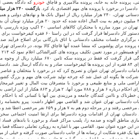
ی، پرونده خانه به خانه، پرونده مالامیری و قاچاق
خودرو
که دادگاه بعضی از 
ادسرا در برخورد با پرونده های مهم اقتصادی یاد کرد.
بازگشت ۲۴۰ هزار
میلیون و ۵۸۶ هزار یورو، ۳۱ میلیون و ۷۷۵ هزار دلار و ۳۴ میلیون درهم به بیت المال اعاده شده که حدود 
قضائی در مرحله دادسرا بازگردانده شده است. دادستان تهران در مورد مبارزه با محتکران کالاهای ا
دستگاه های نظارتی تشکیل شده و برخورد با محتکران در دستور کار دادسراها قرار گرفت که در این راستا
 برگزاری جلسات مختلف دادستانی با اتاق بازرگانی برای اصلاح فرآیند صد
 و رتبه بندی شرکت ها، خاطرنشان کرد: ۶۰ فقره پرونده برای پولشویی که منشأ عمده آنها قاچاق کالا بوده، در دادسرای 
او همین
بیشتر از ۳۵ هزار نفر شاکی به صورت ویژه مورد رسیدگی قرار گرفت که فقط در پرونده سکه ثامن ۶۷۰ 
بازپرداخت شد که رضایت شکات را به دنبال داشت، اما برای ۸۴ فقره از این پرونده ها کیفرخواست صادر و به دادگاه ارسال شد. 
دامات دادسرای تهران عنوان و تصریح کرد که در برخورد با متخلفان و عناصر ف
ارت بر اموال شرکت ها بگونه ای عمل شد که چرخه تولید شرکت های مهم و بزرگ کش
اضی ملی و منابع طبیعی و برخورد با متصرفان بیت المال و تغییر غیرمجاز
اراضی هم ۷ هزار و ۵۳۳ فقره پرونده تشکیل شد که با اجرای احکام درباره ۶ هزار و ۷۸۸ مورد آنها، ۲ هز
طرناک و ناامن کنندگان جامعه و مرزبندی بین آنها با کسانی که با احکام 
دامات دادستانی تهران عنوان شد و القاضی مهر اظهار داشت: پیرو بخشنامه ر
قضائیه در موج اول کرونا، ۱۲ هزار نفر از زندانیان در تهران مرخصی رفتند و در مرحله دوم هم به ۷ هزار و
 برند. دادستان تهران از اقدامات ویژه دادسراها برای ارتقا امنیت اجتماعی س
زی مناطق آلوده و صدمه زا، پلمب مراکز فساد و برخورد با باندهای فساد ا
 این حوزه عنوان نمود. القاصی مهر با اشاره به رویکرد تعاملی دستگاه قضا ب
شعبه تخصصی که در شورای حل اختلاف تشکیل شده، حل و فصل شده اند. وی با اشاره به برگزاری ۷ جلسه نظارتی 