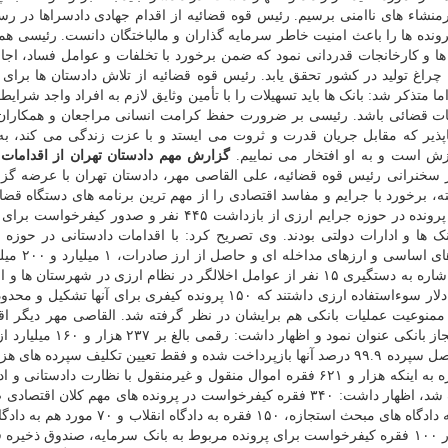
نشاء های ناامنی برسیم. رئیس قوه قضائیه از اقدام جهادی دادسراها در رس
رونده ها را باعث امنیت خاطر سرمایه گذاران و مالباختگان دانست. رئیسی همی
 و کارخانجات قدردانی نمود که ضمن برخورد با تخلفات و عوامل فساد، اجازه
اغ تولید در کشور تحقق یابد. رئیس قوه قضائیه از تلاش دادستان ها برای
ما متذکر شد: بانک ها باید تسهیلات را با تأمین وثایق لازم به افراد واجد شرای
اقدامات قضائی باشد. رئیسی بر ضرورت حفظ کرامت انسانی مراجعان و همکاران
پذیر که مقابل جریان قدرت و ثروت می ایستد و با عزت زندگی می کند، به
ش است و به او افتخار می نماییم.
گزارش مهم دادستان تهران از اقدامات
 سخنرانی رئیس قوه قضائیه، علی القاصی مهر، دادستان تهران با عرضه گز
 برخورد با جرایم و مفاسد اقتصادی را از مهم ترین برنامه های دستگاه قضا 
، پرسنل بانک ها و ادارات دولتی بودند. وی تصریح کرد: با اقدامات دادستانی در حوزه م
برای واردات کالاهای اساسی و ا
به چرخه اقتصادی کشور بازگشته است. دادستان تهران با اشاره به دستگیری ۱۵ نفر از عوامل اخلالگر در نظام ارزی در شهرستان
به تهران اظهار داشت: این افراد رقمی بالغ بر ۱.۵ میلیارد دلار سوءاستفاده ارزی داشتند که ۱۵۰ پرونده کیفری برای آ
منوعیت عملیات بانکی هم برایشان در نظر گرفته شد. القاصی مهر دیگر اق
نفر باقی مانده که بالغ بر ۰۶/۰ درصد می شود. وی با اشاره به اینکه هزار و ۶۲۱ فقره اموال منقول و غیرمنقول با نظارت داد
اموال شرکت های مربوطه بدون حکم قضائی تعیین تکیلف شد، اظهار داشت: ۳۴۰ فقره کیفرخواست در پرونده های مهم کلان
که ۱۲۰ مورد آنها در مورد اختلال در نظام اقتصادی کشور به دادگاه های مبحث استجازه، ۱۵۰ فقره 
استان تهران ارجاع شده است. القاصی مهر در ادامه، صدور ۱۰۰ فقره کیفرخواست برای پرونده مربوط به بانک سرمایه، صندوق ذ