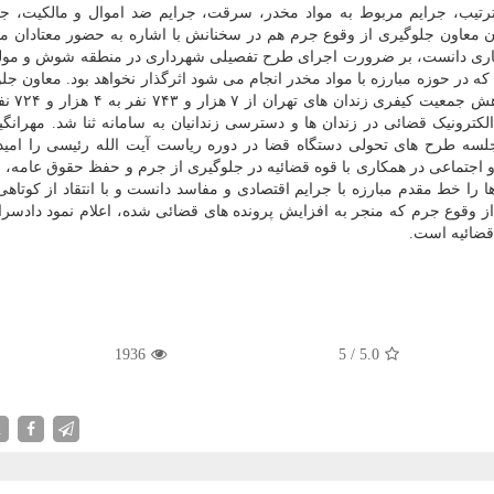
ه ترتیب، جرایم مربوط به مواد مخدر، سرقت، جرایم ضد اموال و مالکیت، ج
ن معاون جلوگیری از وقوع جرم هم در سخنانش با اشاره به حضور معتادان مت
یکاری دانست، بر ضرورت اجرای طرح تفصیلی شهرداری در منطقه شوش و مولو
ه در حوزه مبارزه با مواد مخدر انجام می شود اثرگذار نخواهد بود. معاون جلو
وقوع جرم دادستانی تهران در 
لکترونیک قضائی در زندان ها و دسترسی زندانیان به سامانه ثنا شد. مهرانگی
لسه طرح های تحولی دستگاه قضا در دوره ریاست آیت الله رئیسی را امید
شاره به وظایف ۱۶ دستگاه فرهنگی و اجتماعی در همکاری با قوه قضائیه در جلوگیری از جرم و حفظ حقوق عام
 را خط مقدم مبارزه با جرایم اقتصادی و مفاسد دانست و با انتقاد از کوتاهی
از وقوع جرم که منجر به افزایش پرونده های قضائی شده، اعلام نمود دادسرا
قضائیه است.
1936
5
/
5.0
X