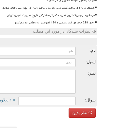
بودجه چه طور سیاست شهری را می سازد؟
هشدار درباره ی ساخت کلانتری در تجریش ساخت وساز در پهنه سیل خلاف ضوابط
من شهردارم بزرگ ترین تجربه حکمرانی مشارکتی تاریخ مدیریت شهری تهران
الحاق 288 خودروی آتش نشانی و 134 آمبولانس به ناوگان امدادی کشور
نظرات بینندگان در مورد این مطلب
ن
نام:
ایمیل:
نظر:
سوال:
= ۱ بعلاوه ۱
نظر بدین