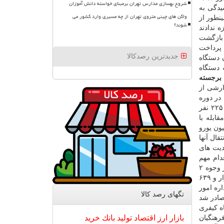
شروع بهسازی مدارس تهران برمبنای خواسته دانش آموزان
یدگی به
واگن های چینی متروی تهران از چه مسیری وارد کشور می
نطور از
شوند؟
 ندادند
 بازگشت
ط پرداخت
جدیدترین رصدکالا
 دستگاه
 دستگاه
 برجسته
ارشی از
در دوره
تحولی عنوان نمود و با اشاره به تشکیل هزار و ۱۶۹ فقره پرونده در حوزه جرایم ارزی از بازداشت ۴۴۵ نفر و صدور کیفرخواست برای ۲۲۵ نفر
قابله با
رزهای مداخله ای و حاصل از ارز صادرات، ۱ میلیارد و ۲۰۰ میلیون یورو
 ها و انتقال آنها
نها تشکیل و محدودیت های
دام مهم
دادسرای تهران را احقاق حق مالباختگان تعاونی های غیرمجاز بانکی عنوان نمود و اظهار داشت: رقمی بالغ بر ۲۳۷ هزار و ۱۶۰ میلیارد از وجوه ۲
میلیون و ۳۹۴ هزار و ۲۹۹ نفر سپرده گذار تعیین تکلیف و اصل سپرده ۹۹.۹ درصد آنها بازپرداخت شده و فقط تعیین تکلیف سپرده های هزار و ۶۳۹
ستانی و اداره امور
تگهای رصد كالا
 اقتصادی صادر شد
به دادگاه انقلاب و ۷۰ مورد هم به دادگاه کیفری
بازار
ارز
اقتصاد
تولید
بانك
خرید
خیره فرهنگیان