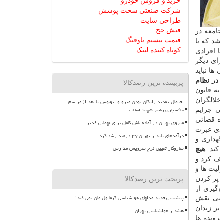
خرید و فروش خودرو
شرکت صنعتی سخت پوشش
طراحی سایت
فیش حج
امعه در
قیمت بیسیم باوفنگ
شد که با
کوتاه کننده لینک
ا افرادی
ای دیگر
ا نباید
 در نظام
پربیننده ترین رصدکالا
ه قانون
لالگران
احتمال تمدید رایگان بودن مترو و اتوبوس تا بعد از مراسم
خاکسپاری رهبر شهید انقلاب
ی جرایم
ه قضائی
متروی تهران در آماده باش کامل برای مهمانی غدیر
ادی عبرت
درآمدهای پایدار تهران ۴۷ درصد رشد کرد
هداری و
سازوکار تعیین نرخ سرویس مدارس
کند.
هیچ
ف کرد و
یت ها و
پر کردن
پربحث ترین رصدکالا
گیری از
پیشبینی جدید مدلهای هواشناسی گرما ول مان نمی کند!
ی نقش
ر زندان
هشدار هواشناسی تهران
ونده ها