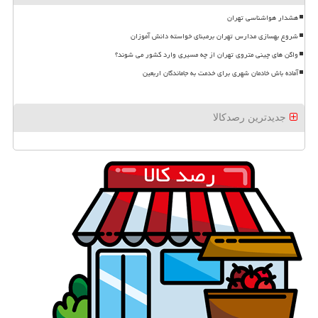
هشدار هواشناسی تهران
شروع بهسازی مدارس تهران برمبنای خواسته دانش آموزان
واگن های چینی متروی تهران از چه مسیری وارد کشور می شوند؟
آماده باش خادمان شهری برای خدمت به جاماندگان اربعین
جدیدترین رصدکالا