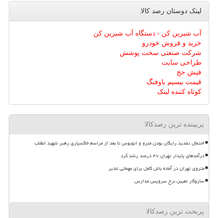
لینک دوستان رصد كالا
آب شیرین کن - دستگاه آب شیرین کن
خرید و فروش خودرو
شرکت صنعتی سخت پوشش
طراحی سایت
فیش حج
قیمت بیسیم باوفنگ
کوتاه کننده لینک
پربیننده ترین رصدکالا
احتمال تمدید رایگان بودن مترو و اتوبوس تا بعد از مراسم خاکسپاری رهبر شهید انقلاب
درآمدهای پایدار تهران ۴۷ درصد رشد کرد
متروی تهران در آماده باش کامل برای مهمانی غدیر
سازوکار تعیین نرخ سرویس مدارس
پربحث ترین رصدکالا