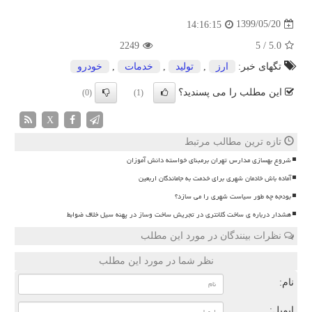
1399/05/20
14:16:15
2249
5
/
5.0
تگهای خبر:
ارز
,
تولید
,
خدمات
,
خودرو
این مطلب را می پسندید؟
(0)
(1)
X
تازه ترین مطالب مرتبط
شروع بهسازی مدارس تهران برمبنای خواسته دانش آموزان
آماده باش خادمان شهری برای خدمت به جاماندگان اربعین
بودجه چه طور سیاست شهری را می سازد؟
هشدار درباره ی ساخت کلانتری در تجریش ساخت وساز در پهنه سیل خلاف ضوابط
نظرات بینندگان در مورد این مطلب
نظر شما در مورد این مطلب
نام:
ایمیل: