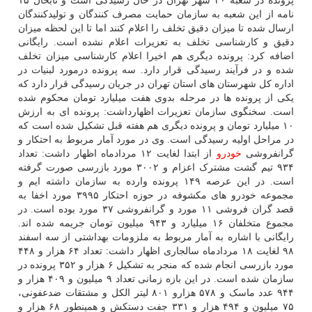
پرونده در شعبه ۴۰ شهر تهران در حال رسیدگی است و تابحال ۱۵
نامه از این شعبه به سازمان حمایت مصرف کنندگان و تولیدکنندگان
ارسال شده تا میزان دقیق تخلف را اعلام کنند اما تا این لحظه میزان
دقیق و کارشناسی تخلف به تعزیرات اعلام نشده است. رایگانی
اضافه کرد: پرونده دیگری هم اخیرا اعلام کارشناسی میزان تخلف
شده و در فرآیند رسیدگی قرار دارد. سه پرونده درمورد لبنیات در
اداره کل شهرستان های استان تهران در جریان رسیدگی قرار دارد که
یکی از پرونده ها در مرحله بدوی هفت میلیارد تومان محکوم شده
است. سخنگوی سازمان تعزیرات اظهارداشت: پرونده ای به ارزش
۱۰ میلیارد تومان و پرونده دیگری هم هفته قبل تشکیل شده است که
در مراحل اولیه رسیدگی است. وی در مورد آمار مربوط به احتکار و
گرانفروشی
خودرو
از ابتدا لغایت ۱۲ مردادماه اظهار داشت: تعداد
۹۳۴ تیم گشت مشترک اعزام و ۳۰۰۲ مورد بازرسی صورت گرفته
است. در این عرصه ۱۴۹ پرونده وارده به سازمان داشته ایم و
مجموعه خودرو های مکشوفه در حوزه احتکار ۳۹۹۵ مورد اخفا به
قصد گران فروشی ۱۱ مورد و گرانفروشی ۳۷ مورد بوده است. در
مجموع متخلفان ۱۶ میلیارد و ۹۴۳ میلیون تومان جریمه شده اند.
رایگانی با اشاره به آمار مربوط به ملزومات بهداشتی از سه اسفند
۹۸ لغایت ۱۸ مردادماه سالجاری اظهار داشت: تعداد ۶۴ هزار و ۴۴۸
مورد بازرسی انجام شده که منجر به تشکیل ۶ هزار و ۳۵۲ پرونده در
سازمان شده است. در این بازه زمانی تعداد ۹ میلیون و ۴۰۹ هزار و
۹۴۴ عدد ماسک و ۵۷۸ هزارو ۸۰۱ لیتر الکل و مشتقات ضدعفونی،
۷۵ میلیون و ۴۹۴ هزار و ۳۳۱ جفت دستکش و همینطور ۶۸ هزار و