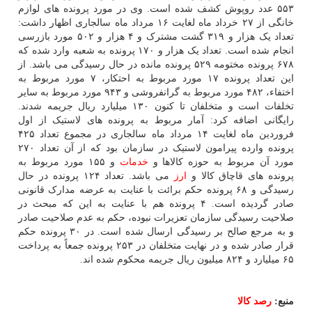
۵۵۳ عدد روپوش کشف شده است. وی در مورد پرونده های لوازم
خانگی از ۲۷ خرداد ماه لغایت ۱۶ مرداد ماه سالجاری اظهار داشت:
تعداد یک هزار و ۳۱۹ گشت مشترک و ۴ هزار و ۵۰۲ مورد بازرسی
انجام شده است. تعداد یک هزار و ۱۷۰ پرونده به شعبه وارد شده که
۶۷۸ پرونده مختومه ۵۲۹ پرونده مانده در حال رسیدگی می باشد. از
این تعداد پرونده ۱۷ مورد مربوط به احتکار، ۷ مورد مربوط به
اختفاء، ۴۸۲ مورد مربوط به گرانفروشی و ۹۴۳ مورد مربوط به سایر
تخلفات است و متخلفان تا کنون ۱۳۰ میلیارد ریال جریمه شدند.
رایگانی اضافه کرد: آمار مربوط به پرونده های لاستیک از اول
فروردین ماه لغایت ۱۴ مرداد ماه سالجاری در مجموع تعداد ۴۲۵
پرونده وارده پیرامون لاستیک در سازمان بود که از آن تعداد ۲۷۰
مورد آن مربوط به حوزه کالاها و
خدمات
و ۱۵۵ مورد مربوط به
پرونده های قاچاق کالا و
ارز
می باشد. تعداد ۱۲۴ پرونده در حال
رسیدگی و ۶۸ پرونده حکم برائت با عنایت به عرضه مدارک قانونی
صادر گردیده است. ۴ پرونده هم با عنایت به این که مبحث در
صلاحیت رسیدگی سازمان تعزیرات نبوده، حکم به عدم صلاحیت صادر
و به مرجع صالح بر رسیدگی ارسال شده است. در ۳۰ پرونده حکم
قرار صادر شده و در نهایت متخلفان در ۲۵۳ پرونده جمعاً به پرداخت
۶۵ میلیارد و ۸۲۴ میلیون ریال جریمه محکوم شده اند.
منبع:
رصد كالا