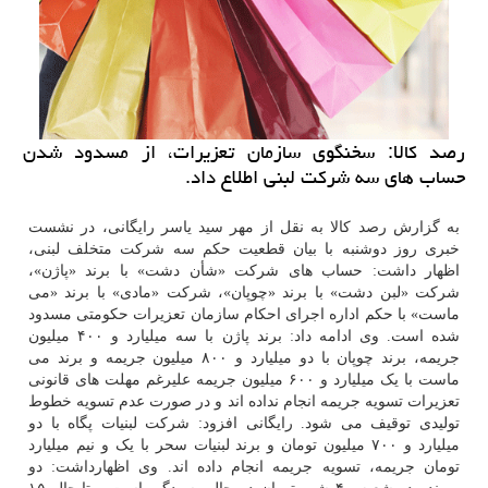
رصد كالا: سخنگوی سازمان تعزیرات، از مسدود شدن
حساب های سه شركت لبنی اطلاع داد.
به گزارش رصد کالا به نقل از مهر سید یاسر رایگانی، در نشست
خبری روز دوشنبه با بیان قطعیت حکم سه شرکت متخلف لبنی،
اظهار داشت: حساب های شرکت «شأن دشت» با برند «پاژن»،
شرکت «لبن دشت» با برند «چوپان»، شرکت «مادی» با برند «می
ماست» با حکم اداره اجرای احکام سازمان تعزیرات حکومتی مسدود
شده است. وی ادامه داد: برند پاژن با سه میلیارد و ۴۰۰ میلیون
جریمه، برند چوپان با دو میلیارد و ۸۰۰ میلیون جریمه و برند می
ماست با یک میلیارد و ۶۰۰ میلیون جریمه علیرغم مهلت های قانونی
تعزیرات تسویه جریمه انجام نداده اند و در صورت عدم تسویه خطوط
تولیدی توقیف می شود. رایگانی افزود: شرکت لبنیات پگاه با دو
میلیارد و ۷۰۰ میلیون تومان و برند لبنیات سحر با یک و نیم میلیارد
تومان جریمه، تسویه جریمه انجام داده اند. وی اظهارداشت: دو