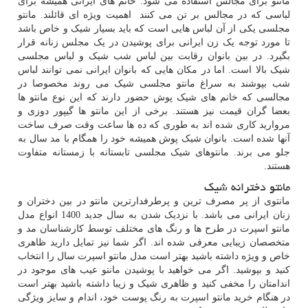
مانتو برای مجالس استفاده می شود. خانم های ایرانی همیشه برای
لباسی که در مجالس بر تن می کنند اهمیت ویژه ای قائلند. مانتو
مجلسی یکی از آن لباس هایی است که باید بسیار شیک و خاص باشد
تا مورد توجه یک زن ایرانی برای پوشیدن در یک مجلس زنانه قرار
بگیرد. در بین بانوان رقابت بین لباس شب شیک و لباس مجلسی
شیک بالا است. اما در مکان هایی که بانوان ایرانی نمی توانند لباس
شب بپوشند به سراغ مانتو مجلسی شیک می روند مخصوصا در
مجالسی که خانم های شیک پوش حضور دارند که این نوع مانتو ها
بعضا گران قیمت نیز هستند. برخی از این مانتو ها گیپور دوزی و
مروارید کاری شده اند به طوری که ده ها ساعت وقت صرف ساخت
آنها شده است. بانوان شیک پوش همیشه خود را همگام با مد سال به
جلو می برند. مانتوهای شیک مجلسی تابستانه با زمستانه متفاوت
هستند.
مانتو دخترانه شیک
مانتوی از پر مصرف ترین و پرطرفدارترین مانتو در بین دختران و
زنان ایرانی می باشد. با نزدیک شدن به سال جدید 1400 انواع مدل
مانتو اسپرت در طرح ها و رنگ های مختلف توسط کارشناسان مد و
متخصصان زیبایی معرفی شده اند. اگر شما نیز تمایل دارید ظاهری
خاص و ویژه داشته باشید بهتر است مدل مانتو اسپرت سال را انتخاب
کنید و بپوشید. اگر می خواهید با پوشیدن مانتو عیب های موجود در
اندامتان را مخفی کنید و ظاهری شیک و زیبا داشته باشید بهتر است
در هنگام خرید مانتو اسپرت به رنگ پوست خود، اندام و سایز ویژگی