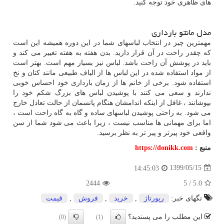
های ظاهری خود توجه کنید.
مدل مانتو بارداری
مهمترین چیز در انتخاب لباسهای شما در این دوره همیشه این است
که چقدر راحت در آن قرار دارید. بدن هفته به هفته تغییر می کند و
باید در پوشش آن راحت باشد. لباس نیز بسیار مهم است. بهتر است
از مواد استفاده شده در این لباس ها از الیاف طبیعی مانند کتان و نخ
استفاده شود. برخی از خانم ها از زمان بارداری خود احساس خوبی
ندارند و سعی می کنند با پوشیدن لباس های بزرگ شکم خود را
بپوشانند ، غافل از اینکه اندامشان هنگام پانسمان از حالت تعادل خارج
می شود. به راحتی پوشیدن لباسهای ساده و گاه به گاه راحت است ،
اما برای مهمانی ها مناسب نیست ، زیرا باعث می شود شما از سن
واقعی خود پیرتر و پیر تر به نظر برسید.
منبع :
https://donikk.com
1399/05/15
14:45:03
2444
5
/
5.0
تگهای خبر:
رپورتاژ
,
خرید
,
فروش
,
قیمت
این مطلب را می پسندید؟
(0)
(1)