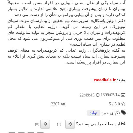
آب سیاه یکی از علل اصلی نابینایی در افراد مسن است. معمولاً
بیماران تا زمان پیشرفت بیماری، هیچ علامتی ندارند یا علایم بسیار
اندکی دارند و پس از آن بینایی پیرامونی شأن را از دست می دهند.
دکتر «لوئیز پاسکال»، سرپرست تیم تحقیق از بیمارستان مونت سینای
نیویورک، در این زمینه می گوید: «رژیم غذایی با مقدار کم
کربوهیدرات و میزان بالا چربی و پروتئین منجر به تولید متابولیت های
مطلوب برای سر عصب نوری غنی از میتوکندریون می شود که محل
لطمه در بیماری آب سیاه است.»
به گفته پژوهشگران، رژیم غذایی کم کربوهیدرات به معنای توقف
پیشرفت بیماری آب سیاه نیست بلکه به معنای پیش گیری از ابتلاء به
این بیماری در افراد پرریسک است.
منبع:
rasadkala.ir
1399/05/14
22:49:45
2207
5
/
5.0
تگهای خبر:
تولید
این مطلب را می پسندید؟
(0)
(1)