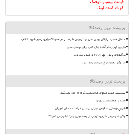
قیمت بیسیم باوفنگ
کوتاه کننده لینک
پربیننده ترین رصدکالا
احتمال تمدید رایگان بودن مترو و اتوبوس تا بعد از مراسم خاکسپاری رهبر شهید انقلاب
متروی تهران در آماده باش کامل برای مهمانی غدیر
درآمدهای پایدار تهران ۴۷ درصد رشد کرد
سازوکار تعیین نرخ سرویس مدارس
پربحث ترین رصدکالا
پیشبینی جدید مدلهای هواشناسی گرما ول مان نمی کند!
هشدار هواشناسی تهران
شروع بهسازی مدارس تهران برمبنای خواسته دانش آموزان
واگن های چینی متروی تهران از چه مسیری وارد کشور می شوند؟