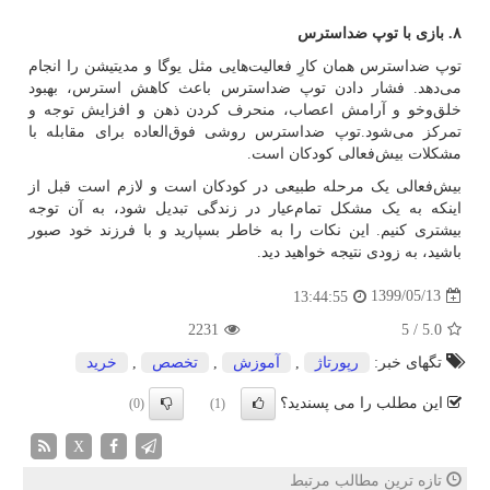
۸. بازی با توپ ضداسترس
توپ ضداسترس همان کارِ فعالیت‌هایی مثل یوگا و مدیتیشن را انجام
می‌دهد. فشار دادن توپ ضداسترس باعث کاهش استرس، بهبود
خلق‌وخو و آرامش اعصاب، منحرف کردن ذهن و افزایش توجه و
تمرکز می‌شود.توپ ضداسترس روشی فوق‌العاده برای مقابله با
مشکلات بیش‌فعالی کودکان است.
بیش‌فعالی یک مرحله طبیعی در کودکان است و لازم است قبل از
اینکه به یک مشکل تمام‌عیار در زندگی تبدیل شود، به آن توجه
بیشتری کنیم. این نکات را به خاطر بسپارید و با فرزند خود صبور
باشید، به‌ زودی نتیجه خواهید دید.
1399/05/13
13:44:55
2231
5
/
5.0
تگهای خبر:
رپورتاژ
,
آموزش
,
تخصص
,
خرید
این مطلب را می پسندید؟
(0)
(1)
X
تازه ترین مطالب مرتبط