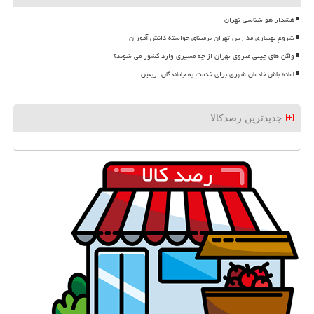
هشدار هواشناسی تهران
شروع بهسازی مدارس تهران برمبنای خواسته دانش آموزان
واگن های چینی متروی تهران از چه مسیری وارد کشور می شوند؟
آماده باش خادمان شهری برای خدمت به جاماندگان اربعین
جدیدترین رصدکالا