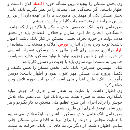
وی بخش مسکن را پیچیده ترین مسأله حوزه
اقتصاد
کلان دانست و
اظهار داشت: اگر پیچیدگی اصل مساله را در نظر بگیریم بانک عامل
بخش مسکن یکی از مهمترین مأموریت ها را بر عهده دارد؛ ازاین رو
در این شرایط نیازمند تصمیمات کارا و پرارزش هستیم.
مدیرعامل جدید بانک تخصصی بخش مسکن با تاکید بر اینکه جامعه
دانشگاهی، انجمن ها، انبوه سازان و فعالان اقتصادی باید در تحقق
هدف دولت در حوزه تحرک بخشی مسکن در کنار بانک باشند، اظهار
داشت: توجه ویژه به راه اندازی
بورس
املاک و مستغلات، استفاده از
بازار
پرانرژی بورس برای تأمین مالی بخش مسکن، تغییرات اساسی
در حوزه منابع از تأمین زنجیره تولید تا تولید مسکن، هدایت سیاست
حمایتی به سمت انبوه سازی باید با جدیت در دستور کار باشد.
شایان مهمترین استراتژی بانک عامل بخش مسکن را تعیین تکلیف و
تکمیل پروژه های مسکن مهر عنوان نمود و اظهار داشت: دومین
مأموریت بانک، طرح اقدام ملی است که در این حوزه تلاش ویژه
خواهم کرد.
وی اظهار داشت: با عنایت به شعار سال جاری که جهش تولید
نامگذاری شده، به همراه هیئت مدیره بانک قول می دهیم تمام تلاش
خویش را برای اجرای این طرح عظیم ملی مسکن به کار بگیریم و هر
روز شاهد توفیق اجرای این طرح باشیم.
مدیرعامل بانک عامل بخش مسکن با اشاره به اینکه تلاش می نماییم
تا حمایت مجلس و دولت را برای برنامه اقدام ملی مسکن جلب
نماییم، اظهار داشت: از دیگر برنامه های آتی بانک، حرکت به سمت