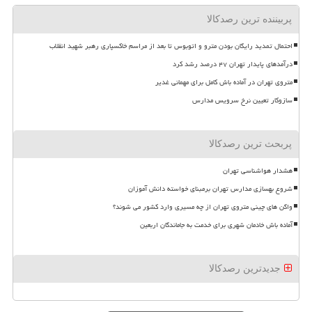
پربیننده ترین رصدکالا
احتمال تمدید رایگان بودن مترو و اتوبوس تا بعد از مراسم خاکسپاری رهبر شهید انقلاب
درآمدهای پایدار تهران ۴۷ درصد رشد کرد
متروی تهران در آماده باش کامل برای مهمانی غدیر
سازوکار تعیین نرخ سرویس مدارس
پربحث ترین رصدکالا
هشدار هواشناسی تهران
شروع بهسازی مدارس تهران برمبنای خواسته دانش آموزان
واگن های چینی متروی تهران از چه مسیری وارد کشور می شوند؟
آماده باش خادمان شهری برای خدمت به جاماندگان اربعین
جدیدترین رصدکالا