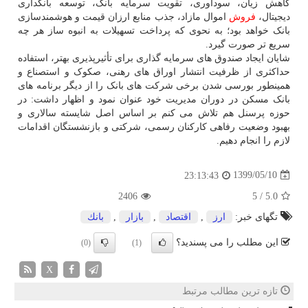
کاهش زیان، سودآوری، تقویت سرمایه بانک، توسعه بانکداری
دیجیتال،
فروش
اموال مازاد، جذب منابع ارزان قیمت و هوشمندسازی
بانک خواهد بود؛ به نحوی که پرداخت تسهیلات به انبوه ساز هر چه
سریع تر صورت گیرد.
شایان ایجاد صندوق های سرمایه گذاری برای تأثیرپذیری بهتر، استفاده
حداکثری از ظرفیت انتشار اوراق های رهنی، صکوک و استصناع و
همینطور بورسی شدن برخی شرکت های بانک را از دیگر برنامه های
بانک مسکن در دوران مدیریت خود عنوان نمود و اظهار داشت: در
حوزه پرسنل هم تلاش می کنم بر اساس اصل شایسته سالاری و
بهبود وضعیت رفاهی کارکنان رسمی، شرکتی و بازنشستگان اقدامات
لازم را انجام دهیم.
1399/05/10
23:13:43
2406
5
/
5.0
تگهای خبر:
ارز
,
اقتصاد
,
بازار
,
بانك
این مطلب را می پسندید؟
(0)
(1)
X
تازه ترین مطالب مرتبط