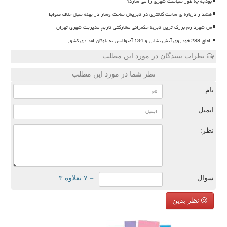
بودجه چه طور سیاست شهری را می سازد؟
هشدار درباره ی ساخت کلانتری در تجریش ساخت وساز در پهنه سیل خلاف ضوابط
من شهردارم بزرگ ترین تجربه حکمرانی مشارکتی تاریخ مدیریت شهری تهران
الحاق 288 خودروی آتش نشانی و 134 آمبولانس به ناوگان امدادی کشور
نظرات بینندگان در مورد این مطلب
نظر شما در مورد این مطلب
نام:
ایمیل:
نظر:
سوال:
= ۷ بعلاوه ۳
نظر بدین