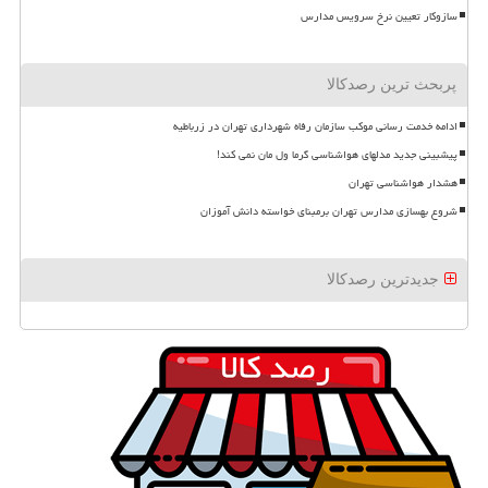
سازوکار تعیین نرخ سرویس مدارس
پربحث ترین رصدکالا
ادامه خدمت رسانی موکب سازمان رفاه شهرداری تهران در زرباطیه
پیشبینی جدید مدلهای هواشناسی گرما ول مان نمی کند!
هشدار هواشناسی تهران
شروع بهسازی مدارس تهران برمبنای خواسته دانش آموزان
جدیدترین رصدکالا