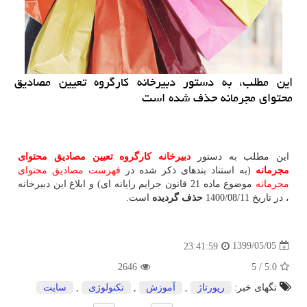
این مطلب، به دستور دبیرخانه كارگروه تعیین مصادیق
محتوای مجرمانه حذف شده است
این مطلب به دستور
دبیرخانه كارگروه تعیین مصادیق محتوای
مجرمانه
(به استناد بندهای ذکر شده در
فهرست مصادیق محتوای
مجرمانه
موضوع ماده 21 قانون جرایم رایانه ای) و ابلاغ این دبیرخانه
، در تاریخ 1400/08/11
حذف گردیده
است.
1399/05/05
23:41:59
2646
5
/
5.0
تگهای خبر:
رپورتاژ
,
آموزش
,
تكنولوژی
,
سایت